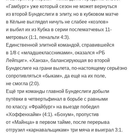
«Гамбург» уже который сезон не может вернуться
из второй Бундеслиги в элиту, но в кубковом матче
в Кёльне выглядел ничуть не слабее «козлов»
и выбил их из Кубка в серии послематчевых 11-
метровых (1:1, пенальти 4:3).
Единственной элитной командой, справившейся
в 1/8 с «младшеклассниками», оказался «РБ
Лейпциг». «Ханза», балансирующая во второй
Бундеслиге на грани вылета, по-настоящему серьёзно
сопротивляться «быкам», да ещё на их поле,
не смогла (2:0).
Ещё три команды главной Бундеслиги добыли
путёвки в четвертьфинал в борьбе с равными
по классу. «Фрайбург» на выезде победил
«Хоффенхайм» (4:1). «Бохум», пропустив
от «Майнца» в первом тайме, после перерыва
отгрузил «карнавальщикам» три мяча и выиграл 3:1.