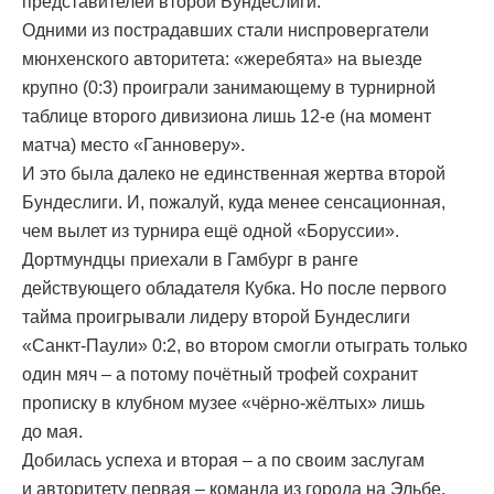
представителей второй Бундеслиги.
Одними из пострадавших стали ниспровергатели
мюнхенского авторитета: «жеребята» на выезде
крупно (0:3) проиграли занимающему в турнирной
таблице второго дивизиона лишь 12-е (на момент
матча) место «Ганноверу».
И это была далеко не единственная жертва второй
Бундеслиги. И, пожалуй, куда менее сенсационная,
чем вылет из турнира ещё одной «Боруссии».
Дортмундцы приехали в Гамбург в ранге
действующего обладателя Кубка. Но после первого
тайма проигрывали лидеру второй Бундеслиги
«Санкт-Паули» 0:2, во втором смогли отыграть только
один мяч – а потому почётный трофей сохранит
прописку в клубном музее «чёрно-жёлтых» лишь
до мая.
Добилась успеха и вторая – а по своим заслугам
и авторитету первая – команда из города на Эльбе.