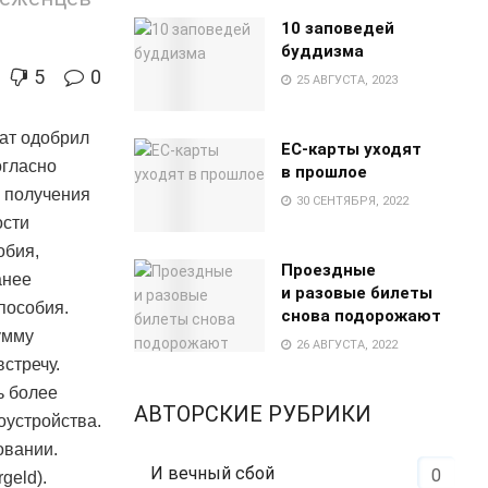
10 заповедей
буддизма
5
0
25 АВГУСТА, 2023
ат одобрил
EC-карты уходят
огласно
в прошлое
 получения
30 СЕНТЯБРЯ, 2022
ости
обия,
Проездные
анее
и разовые билеты
пособия.
снова подорожают
умму
26 АВГУСТА, 2022
стречу.
ь более
АВТОРСКИЕ РУБРИКИ
оустройства.
овании.
И вечный сбой
0
geld).