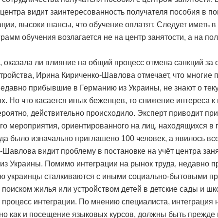
 центра видит заинтересованность получателя пособия в 
ции, высоки шансы, что обучение оплатят. Следует иметь в 
грамм обучения возлагается не на центр занятости, а на по
, оказала ли влияние на общий процесс отмена санкций за 
стройства, Ирина Кириченко-Шавлова отмечает, что многие 
недавно прибывшие в Германию из Украины, не знают о тек
х. Но что касается иных беженцев, то снижение интереса к
ероятно, действительно происходило. Эксперт приводит пр
го мероприятия, ориентированного на лиц, находящихся в 
уда было изначально приглашено 100 человек, а явилось все
-Шавлова видит проблему в постановке на учёт центра зан
из Украины. Помимо интеграции на рынок труда, недавно 
ю украинцы сталкиваются с иными социально-бытовыми п
 поиском жилья или устройством детей в детские сады и шк
 процесс интеграции. По мнению специалиста, интеграция 
вно как и посещение языковых курсов, должны быть прежде 