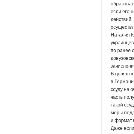
образоват
если его 
действий.
осуществл
Наталия К
украинцев
по ранее 
довузовск
зачислени
В целях п
в Германи
ссуду на 
часть пол
такой ссу
меры подд
и формат 
Даже если