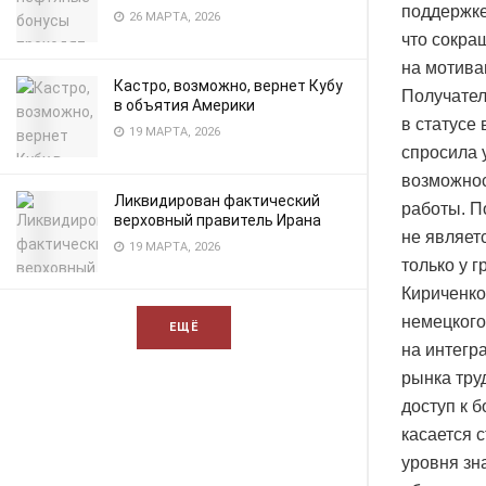
поддержке
26 МАРТА, 2026
что сокра
на мотива
Кастро, возможно, вернет Кубу
Получател
в объятия Америки
в статусе
19 МАРТА, 2026
спросила 
возможнос
Ликвидирован фактический
работы. П
верховный правитель Ирана
не являет
19 МАРТА, 2026
только у 
Кириченко
немецкого
ЕЩЁ
на интегр
рынка тру
доступ к 
касается 
уровня зн