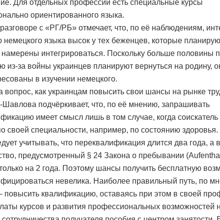
ие. Для отдельных профессий есть специальные курсы
нально ориентированного языка.
 разговоре с «РГ/РБ» отмечает, что, по её наблюдениям, ин
ю немецкого языка высок у тех беженцев, которые планирую
и намерены интегрироваться. Поскольку больше половины
ю из-за войны украинцев планируют вернуться на родину, о
ресованы в изучении немецкого.
а вопрос, как украинцам повысить свои шансы на рынке тру
-Шавлова подчёркивает, что, по её мнению, запрашивать
фикацию имеет смысл лишь в том случае, когда соискатель
по своей специальности, например, по состоянию здоровья.
едует учитывать, что переквалификация длится два года, а 
ство, предусмотренный § 24 Закона о пребывании (Aufenthal
только на 2 года. Поэтому шансы получить бесплатную воз
фицироваться невелика. Наиболее правильный путь, по м
 – повысить квалификацию, оставаясь при этом в своей про
латы курсов и развития профессиональных возможностей
т сотрудничества получателя пособия с центром занятости. 