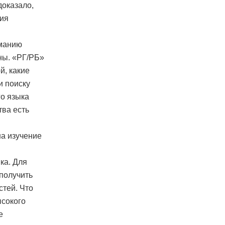
доказало,
ния
рманию
ны. «РГ/РБ»
й, какие
и поиску
о языка
тва есть
а изучение
ка. Для
 получить
стей. Что
ысокого
е