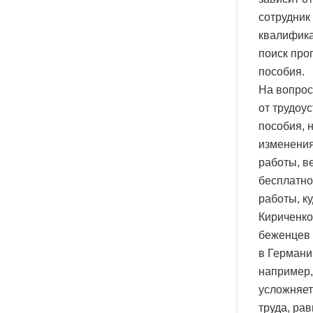
сотрудник
квалифика
поиск про
пособия.
На вопрос
от трудоу
пособия, 
изменения
работы, в
бесплатно
работы, к
Кириченко
беженцев 
в Германи
например,
усложняет
труда, ра