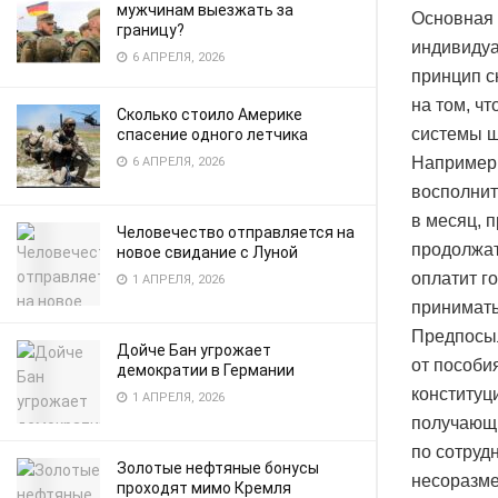
мужчинам выезжать за
Основная 
границу?
индивидуа
6 АПРЕЛЯ, 2026
принцип с
на том, чт
Сколько стоило Америке
системы ш
спасение одного летчика
Например,
6 АПРЕЛЯ, 2026
восполнит
в месяц, 
Человечество отправляется на
продолжат
новое свидание с Луной
оплатит г
1 АПРЕЛЯ, 2026
принимать
Предпосыл
Дойче Бан угрожает
от пособи
демократии в Германии
конституци
1 АПРЕЛЯ, 2026
получающи
по сотруд
Золотые нефтяные бонусы
несоразме
проходят мимо Кремля