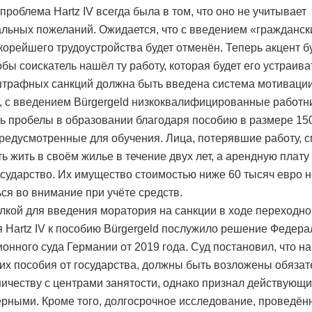
проблема Hartz IV всегда была в том, что оно не учитывает
льных пожеланий. Ожидается, что с введением «гражданск
корейшего трудоустройства будет отменён. Теперь акцент б
обы соискатель нашёл ту работу, которая будет его устраива
трафных санкций должна быть введена система мотивации
 с введением Bürgergeld низкоквалифицированные работни
ь пробелы в образовании благодаря пособию в размере 15
предусмотренные для обучения. Лица, потерявшие работу, с
ь жить в своём жилье в течение двух лет, а арендную плату
осударство. Их имущество стоимостью ниже 60 тысяч евро н
ся во внимание при учёте средств.
кой для введения моратория на санкции в ходе переходно
я Hartz IV к пособию Bürgergeld послужило решение Федера
онного суда Германии от 2019 года. Суд постановил, что на
х пособия от государства, должны быть возложены обязат
ничеству с центрами занятости, однако признал действующ
рными. Кроме того, долгосрочное исследование, проведён