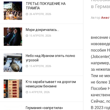
ТРЕТЬЕ ПОКУШЕНИЕ НА
в Герма
ТРАМПА
26 АПРЕЛЯ, 2026
Автор
Анас
Мэри докричалась…
15 АПРЕЛЯ, 2026
внесение 
нововведе
пособия Ha
Небо над Ираном опять полно
(Jobcente
угрозой
например,
15 АПРЕЛЯ, 2026
за нежела
Тем не ме
Кто зарабатывает на дорогом
не более 
немецком бензине
Пособие H
6 АПРЕЛЯ, 2026
качествен
Сейчас, п
В 2023 год
Германия «запретила»