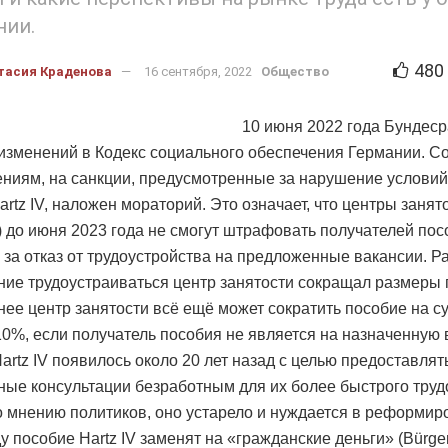
нии.
480
тасия Краденова
16 сентября, 2022
Общество
10 июня 2022 года Бундеср
изменений в Кодекс социального обеспечения Германии. С
ниям, на санкции, предусмотренные за нарушение условий
rtz IV, наложен мораторий. Это означает, что центры занят
r) до июня 2023 года не смогут штрафовать получателей пос
 за отказ от трудоустройства на предложенные вакансии. Р
ние трудоустраиваться центр занятости сокращал размеры 
нее центр занятости всё ещё может сократить пособие на с
10%, если получатель пособия не является на назначенную в
artz IV появилось около 20 лет назад с целью предоставлят
ные консультации безработным для их более быстрого труд
о мнению политиков, оно устарело и нуждается в реформир
у пособие Hartz IV заменят на «гражданские деньги» (Bürger