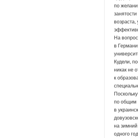
по желани
занятости
возраста,
эффективн
На вопрос
в Германи
университ
Кудели, п
никак не 
к образов
специальн
Поскольку
по общим 
в украинс
довузовск
на зимний
одного го