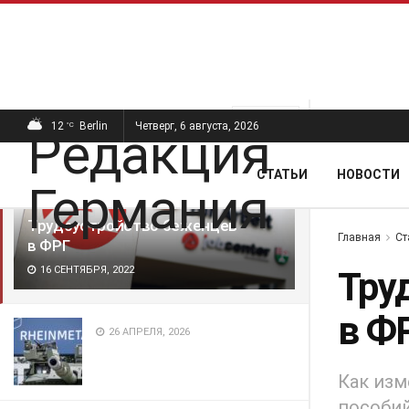
ПОСЛЕДНИЕ
ПОПУЛЯРНЫЕ
Фильтр
12
Berlin
Четверг, 6 августа, 2026
°C
СТАТЬИ
НОВОСТИ
Трудоустройство беженцев
Главная
Ст
в ФРГ
16 СЕНТЯБРЯ, 2022
Тру
в Ф
26 АПРЕЛЯ, 2026
Как изм
пособий