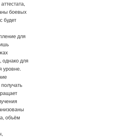
аттестата,
раны боевых
с будет
упление для
лишь
жах
, однако для
я уровне.
ние
 получать
вращает
лучения
ганизованы
а, объём
н,