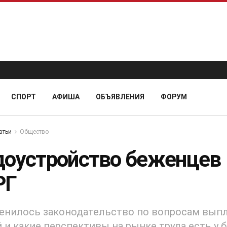
СПОРТ
АФИША
ОБЪЯВЛЕНИЯ
ФОРУМ
атьи
Общество
доустройство беженцев
РГ
енилось законодательство по вопросам вып
 и какие перспективы на рынке труда есть у 