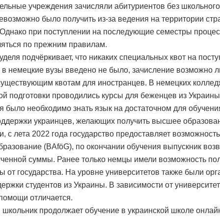
ельные учреждения зачисляли абитуриентов без школьного 
невозможно было получить из-за ведения на территории ст
 Однако при поступлении на последующие семестры процес
яться по прежним правилам.
уделя подчёркивает, что никаких специальных квот на пост
 в немецкие вузы введено не было, зачисление возможно 
существующим квотам для иностранцев. В немецких коллед
ой подготовки проводились курсы для беженцев из Украины
я было необходимо знать язык на достаточном для обучени
оддержки украинцев, желающих получить высшее образова
и, с лета 2022 года государство предоставляет возможность
образование (BAföG), по окончании обучения выпускник воз
ученной суммы. Ранее только немцы имели возможность по
ды от государства. На уровне университетов также были ор
ержки студентов из Украины. В зависимости от университет
помощи отличается.
 школьник продолжает обучение в украинской школе онлай