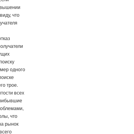
повышении
виду, что
лучателя
отказ
получатели
ущих
 поиску
имер одного
поиске
го трое.
ятости всех
прибывшие
роблемами,
олы, что
на рынок
всего