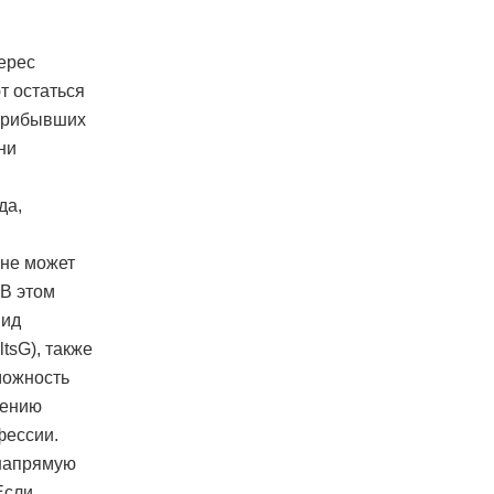
терес
т остаться
 прибывших
ни
да,
 не может
 В этом
вид
tsG), также
можность
нению
фессии.
 напрямую
Если