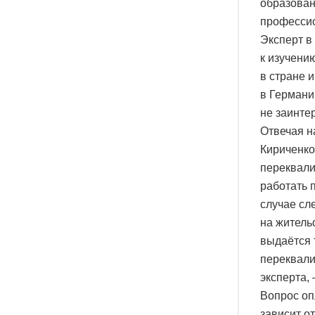
образован
профессио
Эксперт в
к изучени
в стране 
в Германи
не заинте
Отвечая н
Кириченко
переквали
работать 
случае сл
на житель
выдаётся 
переквали
эксперта,
Вопрос оп
зависит о