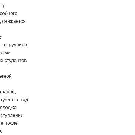
нтр
особного
, снижается
ия
, сотрудница
овами
х студентов
етной
краине,
тучиться год
олледже
оступлении
не после
ие