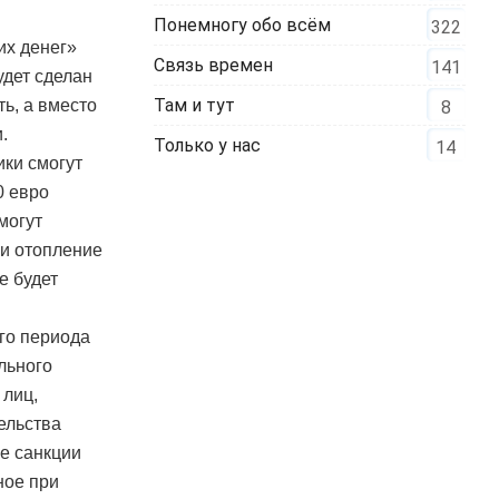
Понемногу обо всём
322
их денег»
Связь времен
141
удет сделан
Там и тут
ть, а вместо
8
.
Только у нас
14
ки смогут
0 евро
могут
 и отопление
е будет
го периода
льного
 лиц,
ельства
ие санкции
ное при