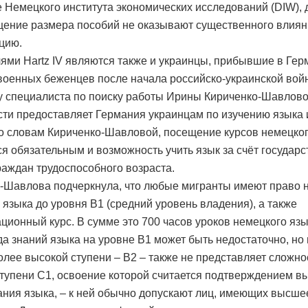
 Немецкого института экономических исследований (DIW), 
щение размера пособий не оказывают существенного влия
цию.
ями Hartz IV являются также и украинцы, прибывшие в Ге
 военных беженцев после начала российско-украинской вой
у специалиста по поиску работы Ирины Кириченко-Шавлово
ти предоставляет Германия украинцам по изучению языка 
о словам Кириченко-Шавловой, посещение курсов немецког
ся обязательным и возможность учить язык за счёт государс
граждан трудоспособного возраста.
-Шавлова подчеркнула, что любые мигранты имеют право н
 языка до уровня B1 (средний уровень владения), а также
ационный курс. В сумме это 700 часов уроков немецкого язы
да знаний языка на уровне B1 может быть недостаточно, но
более высокой ступени – B2 – также не представляет сложно
ступени C1, освоение которой считается подтверждением в
ания языка, – к ней обычно допускают лиц, имеющих высше