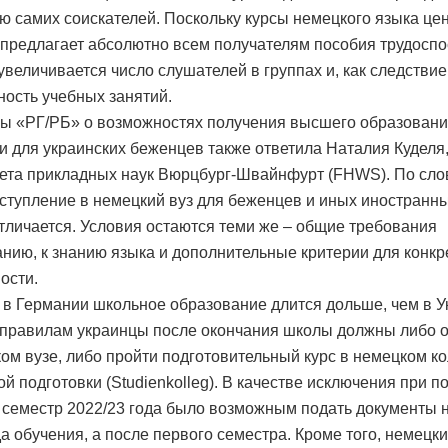
ю самих соискателей. Поскольку курсы немецкого языка це
 предлагает абсолютно всем получателям пособия трудосп
 увеличивается число слушателей в группах и, как следствие
ость учебных занятий.
ы «РГ/РБ» о возможностях получения высшего образован
и для украинских беженцев также ответила Наталия Куделя
ета прикладных наук Вюрцбург-Швайнфурт (FHWS). По сл
оступление в немецкий вуз для беженцев и иных иностранны
отличается. Условия остаются теми же – общие требования
анию, к знанию языка и дополнительные критерии для конкр
ости.
 в Германии школьное образование длится дольше, чем в У
правилам украинцы после окончания школы должны либо о
ком вузе, либо пройти подготовительный курс в немецком к
ой подготовки (Studienkolleg). В качестве исключения при п
 семестр 2022/23 года было возможным подать документы 
да обучения, а после первого семестра. Кроме того, немецк