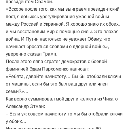
президентом Обамой.
«Вскоре после того, как мы выиграем президентский
пост, я добьюсь урегулирования ужасной войны
между Россией и Украиной. Я хорошо знаю их обоих,
и мы восстановим мир с помощью силы. Это плохая
война. И Путин настолько не уважает Обаму, что
начинает бросаться словами о ядерной войне», –
уверенно сказал Трамп.
После этого ляпа стратег демократов с боевой
фамилией Эдам Пархоменко написал:
«Ребята, давайте начистоту… Вы бы отобрали ключи
от машины, если бы это был ваш друг или член
семьи?»…
Как верно суммировал мой друг и коллега из Чикаго
Александр Этман:
– Если уж совсем начистоту, то мы бы отобрали ключи
у обоих…
Именно поэтому опросы показывают, что 60