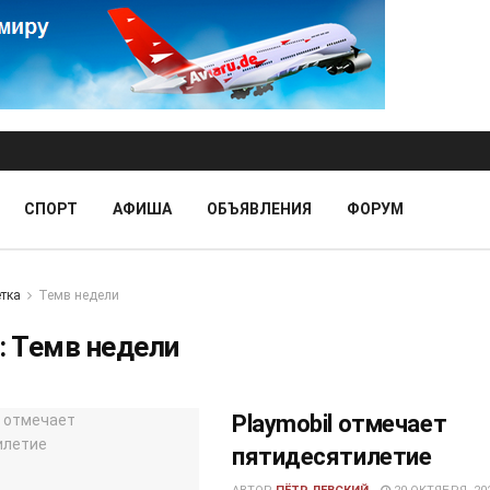
СПОРТ
АФИША
ОБЪЯВЛЕНИЯ
ФОРУМ
тка
Темв недели
:
Темв недели
Playmobil отмечает
пятидесятилетие