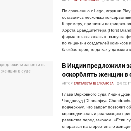
АВТОР
ПЁТР ЛЕВСКИЙ
20 ОКТЯБРЯ, 20
По сравнению с Lego, игрушки Play
оставались несколько консерватив
К примеру, при жизни патриарха-в
Хорста Брандштеттера (Horst Brands
фирма отказывалась от выпуска фи
по лицензии создателей комиксов и
блокбастеров, тогда как у датского к
В Индии предложили з
оскорблять женщин в 
АВТОР
ЕЛИЗАВЕТА ЩЕЛКАНОВА
8 СЕНТ
Глава Верховного суда Индии Дха
Чандрачуд (Dhananjaya Chandrach
подчеркнул, что запрет позволит о
справедливость и реализацию при
равенства перед законом. «Если су
опираться на стереотипы о женщин