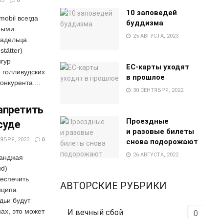
23
0
10 заповедей
mobil всегда
буддизма
ными.
25 АВГУСТА, 2023
ладельца
tätter)
гур
EC-карты уходят
 голливудских
в прошлое
онкурента ...
30 СЕНТЯБРЯ, 2022
апретить
Проездные
суде
и разовые билеты
ЯБРЯ, 2023
0
снова подорожают
26 АВГУСТА, 2022
нанджая
ud)
беспечить
АВТОРСКИЕ РУБРИКИ
нципа
дьи будут
ах, это может
И вечный сбой
0