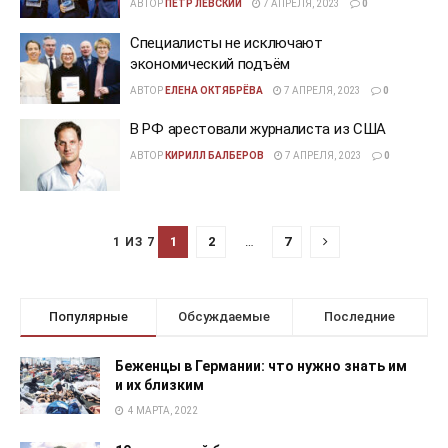
АВТОР
ПЁТР ЛЕВСКИЙ
7 АПРЕЛЯ, 2023
0
Специалисты не исключают
экономический подъём
АВТОР
ЕЛЕНА ОКТЯБРЁВА
7 АПРЕЛЯ, 2023
0
В РФ арестовали журналиста из США
АВТОР
КИРИЛЛ БАЛБЕРОВ
7 АПРЕЛЯ, 2023
0
1
2
…
7
1 ИЗ 7
Популярные
Обсуждаемые
Последние
Беженцы в Германии: что нужно знать им
и их близким
4 МАРТА, 2022