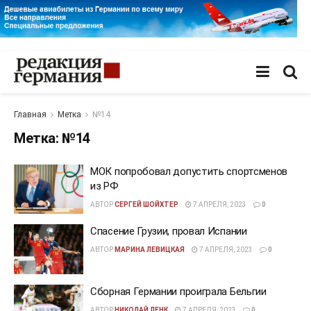
Главная
Метка
№14
Метка:
№14
МОК попробовал допустить спортсменов
из РФ
АВТОР
СЕРГЕЙ ШОЙХТЕР
7 АПРЕЛЯ, 2023
0
Спасение Грузии, провал Испании
АВТОР
МАРИНА ЛЕВИЦКАЯ
7 АПРЕЛЯ, 2023
0
Сборная Германии проиграла Бельгии
АВТОР
НИКОЛАЙ ЛЕНК
7 АПРЕЛЯ, 2023
0