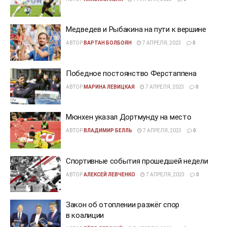
Медведев и Рыбакина на пути к вершине
АВТОР
ВАРТАН БОЛБОЯН
7 АПРЕЛЯ, 2023
0
Победное постоянство Ферстаппена
АВТОР
МАРИНА ЛЕВИЦКАЯ
7 АПРЕЛЯ, 2023
0
Мюнхен указал Дортмунду на место
АВТОР
ВЛАДИМИР БЕЛЛЬ
7 АПРЕЛЯ, 2023
0
Спортивные события прошедшей недели
АВТОР
АЛЕКСЕЙ ЛЕВЧЕНКО
7 АПРЕЛЯ, 2023
0
Закон об отоплении разжёг спор
в коалиции