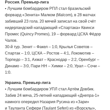
Россия. Премьер-лига
• Лучшим бомбардиром РПЛ стал бразильский
форвард «Зенита» Малком (Malcom), в 28 матчах
забивший 23 гола. 20 мячей записал на свой счёт
нидерландский нападающий «Спартака» Квинси
Промес (Quincy Promes), 19 – форвард ЦСКА Фёдор
Чалов.
30-й тур. Зенит – Факел – 1:0, Крылья Советов –
Спартак – 1:0, ЦСКА – Ростов – 4:1, Локомотив –
Торпедо – 3:1, Ахмат – Краснодар – 2:2, Оренбург –
Динамо – 3:0, Пари НН – Химки – 2:0, Урал – Сочи –
1:0.
Украина. Премьер-лига
• Лучшим бомбардиром УПЛ стал Артём Довбик.
Забив 24 мяча, 25-летний нападающий «Днепра-1»
намного опередил Назария Русина из «Зари»
и Тауланта Сефери (Taulant Seferi) из «Ворсклы»,