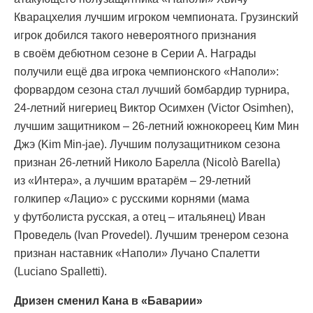
Кварацхелия лучшим игроком чемпионата. Грузинский
игрок добился такого невероятного признания
в своём дебютном сезоне в Серии А. Награды
получили ещё два игрока чемпионского «Наполи»:
форвардом сезона стал лучший бомбардир турнира,
24-летний нигериец Виктор Осимхен (Victor Osimhen),
лучшим защитником – 26-летний южнокореец Ким Мин
Джэ (Kim Min-jae). Лучшим полузащитником сезона
признан 26-летний Николо Барелла (Nicolò Barella)
из «Интера», а лучшим вратарём – 29-летний
голкипер «Лацио» с русскими корнями (мама
у футболиста русская, а отец – итальянец) Иван
Проведель (Ivan Provedel). Лучшим тренером сезона
признан наставник «Наполи» Лучано Спалетти
(Luciano Spalletti).
Дризен сменил Кана в «Баварии»