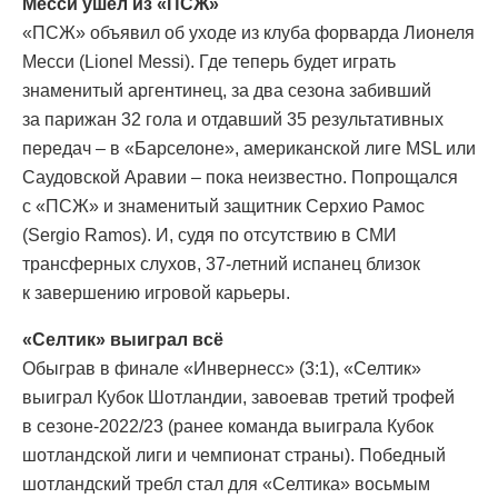
Месси ушёл из «ПСЖ»
«ПСЖ» объявил об уходе из клуба форварда Лионеля
Месси (Lionel Messi). Где теперь будет играть
знаменитый аргентинец, за два сезона забивший
за парижан 32 гола и отдавший 35 результативных
передач – в «Барселоне», американской лиге MSL или
Саудовской Аравии – пока неизвестно. Попрощался
с «ПСЖ» и знаменитый защитник Серхио Рамос
(Sergio Ramos). И, судя по отсутствию в СМИ
трансферных слухов, 37-летний испанец близок
к завершению игровой карьеры.
«Селтик» выиграл всё
Обыграв в финале «Инвернесс» (3:1), «Селтик»
выиграл Кубок Шотландии, завоевав третий трофей
в сезоне-2022/23 (ранее команда выиграла Кубок
шотландской лиги и чемпионат страны). Победный
шотландский требл стал для «Селтика» восьмым