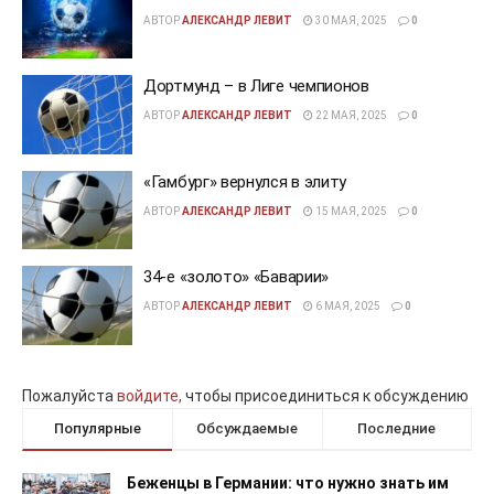
АВТОР
АЛЕКСАНДР ЛЕВИТ
30 МАЯ, 2025
0
Дортмунд – в Лиге чемпионов
АВТОР
АЛЕКСАНДР ЛЕВИТ
22 МАЯ, 2025
0
«Гамбург» вернулся в элиту
АВТОР
АЛЕКСАНДР ЛЕВИТ
15 МАЯ, 2025
0
34-е «золото» «Баварии»
АВТОР
АЛЕКСАНДР ЛЕВИТ
6 МАЯ, 2025
0
Пожалуйста
войдите,
чтобы присоединиться к обсуждению
Популярные
Обсуждаемые
Последние
Беженцы в Германии: что нужно знать им