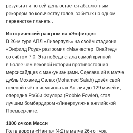
результат и по сей день остаётся абсолютным
рекордом по количеству голов, забитых на одном
первенстве планеты.
Исторический разгром на «Энфилде»
В 26-м туре АПЛ «Ливерпуль» на своём стадионе
«Энфилд Роуд» разгромил «Манчестер Юнайтед»
со счётом 7:0. Эта победа стала самой крупной
в более чем вековой истории противостояния
мерсисайдцев с манкунианцами. Сделавший в матче
дубль Мохамед Салах (Mohamed Salah) довёл свой
голевой счёт в чемпионатах Англии до 129 мячей и,
опередив Робби Фаулера (Robbie Fowler), стал
лучшим бомбардиром «Ливерпуля» в английской
Премьер-лиге.
1000 очков Месси
Гол в ворота «Нанта» (4:2) в матче 26-го тура