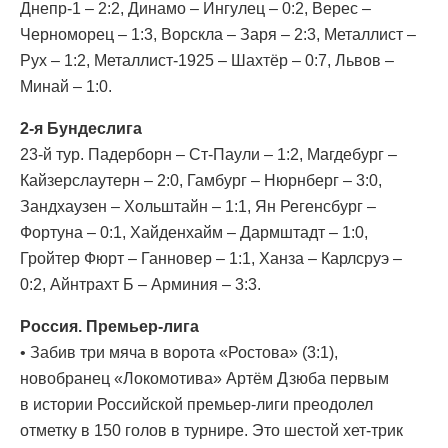
Днепр-1 – 2:2, Динамо – Ингулец – 0:2, Верес –
Черноморец – 1:3, Ворскла – Заря – 2:3, Металлист –
Рух – 1:2, Металлист-1925 – Шахтёр – 0:7, Львов –
Минай – 1:0.
2-я Бундеслига
23-й тур. Падерборн – Ст-Паули – 1:2, Магдебург –
Кайзерслаутерн – 2:0, Гамбург – Нюрнберг – 3:0,
Зандхаузен – Хольштайн – 1:1, Ян Регенсбург –
Фортуна – 0:1, Хайденхайм – Дармштадт – 1:0,
Гройтер Фюрт – Ганновер – 1:1, Ханза – Карлсруэ –
0:2, Айнтрахт Б – Арминия – 3:3.
Россия. Премьер-лига
• Забив три мяча в ворота «Ростова» (3:1),
новобранец «Локомотива» Артём Дзюба первым
в истории Российской премьер-лиги преодолел
отметку в 150 голов в турнире. Это шестой хет-трик