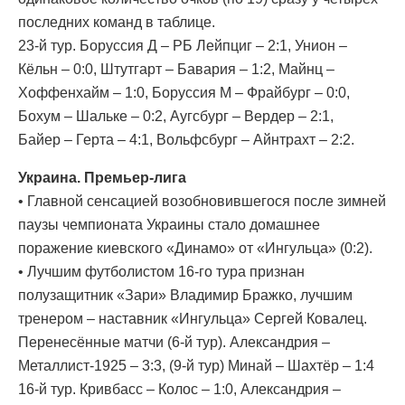
последних команд в таблице.
23-й тур. Боруссия Д – РБ Лейпциг – 2:1, Унион –
Кёльн – 0:0, Штутгарт – Бавария – 1:2, Майнц –
Хоффенхайм – 1:0, Боруссия М – Фрайбург – 0:0,
Бохум – Шальке – 0:2, Аугсбург – Вердер – 2:1,
Байер – Герта – 4:1, Вольфсбург – Айнтрахт – 2:2.
Украина. Премьер-лига
• Главной сенсацией возобновившегося после зимней
паузы чемпионата Украины стало домашнее
поражение киевского «Динамо» от «Ингульца» (0:2).
• Лучшим футболистом 16-го тура признан
полузащитник «Зари» Владимир Бражко, лучшим
тренером – наставник «Ингульца» Сергей Ковалец.
Перенесённые матчи (6-й тур). Александрия –
Металлист-1925 – 3:3, (9-й тур) Минай – Шахтёр – 1:4
16-й тур. Кривбасс – Колос – 1:0, Александрия –