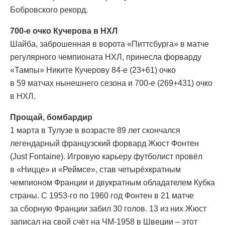
Бобровского рекорд.
700-е очко Кучерова в НХЛ
Шайба, заброшенная в ворота «Питтсбурга» в матче
регулярного чемпионата НХЛ, принесла форварду
«Тампы» Никите Кучерову 84-е (23+61) очко
в 59 матчах нынешнего сезона и 700-е (269+431) очко
в НХЛ.
Прощай, бомбардир
1 марта в Тулузе в возрасте 89 лет скончался
легендарный французский форвард Жюст Фонтен
(Just Fontaine). Игровую карьеру футболист провёл
в «Ницце» и «Реймсе», став четырёхкратным
чемпионом Франции и двукратным обладателем Кубка
страны. С 1953-го по 1960 год Фонтен в 21 матче
за сборную Франции забил 30 голов. 13 из них Жюст
записал на свой счёт на ЧМ-1958 в Швеции – этот