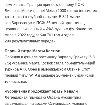
чемпионата Франции принёс форварду ПСЖ
Лионелю Месси (Lionel Messi) 1000-е очко (по системе
«гол+пас») в клубной карьере. В 841 матче
за «Барселону» и ПСЖ 35-летний аргентинец,
недавно признанный ФИФА лучшим футболистом
мира в 2022 году, забил 701 гол и отдал
299 результативных передач.
Первый титул Марты Костюк
Победив в финале россиянку Варвару Грачеву (6:3,
7:5) украинка Марта Костюк стала победительницей
турнира ATX Open в американском Остине. Этот
первый титул WTA в карьере 20-летней украинской
теннисистки.
Чусовитина продолжает брать медали
Легендарная гимнастка Оксана Чусовитина,
выступавшая на восьми Олимпиадах, успешно