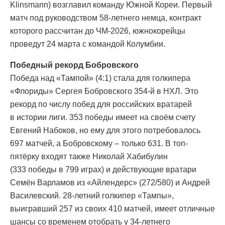
Klinsmann) возглавил команду Южной Кореи. Первый
матч под руководством 58-летнего немца, контракт
которого рассчитан до ЧМ-2026, южнокорейцы
проведут 24 марта с командой Колумбии.
Победный рекорд Бобровского
Победа над «Тампой» (4:1) стала для голкипера
«Флориды» Сергея Бобровского 354-й в НХЛ. Это
рекорд по числу побед для российских вратарей
в истории лиги. 353 победы имеет на своём счету
Евгений Набоков, но ему для этого потребовалось
697 матчей, а Бобровскому – только 631. В топ-
пятёрку входят также Николай Хабибулин
(333 победы в 799 играх) и действующие вратари
Семён Варламов из «Айлендерс» (272/580) и Андрей
Василевский. 28-летний голкипер «Тампы»,
выигравший 257 из своих 410 матчей, имеет отличные
шансы со временем отобрать у 34-летнего