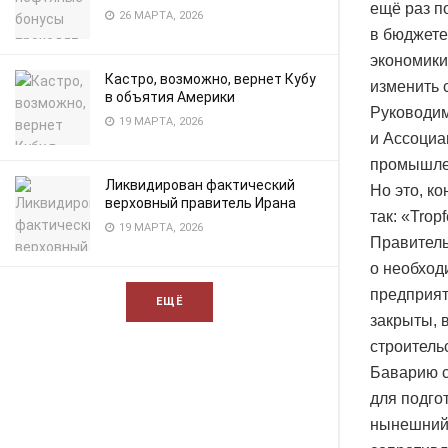
ещё раз п
26 МАРТА, 2026
в бюджете
экономики
Кастро, возможно, вернет Кубу
изменить 
в объятия Америки
Руководим
19 МАРТА, 2026
и Ассоциа
промышлен
Ликвидирован фактический
Но это, ко
верховный правитель Ирана
так: «Trop
19 МАРТА, 2026
Правитель
о необход
предприят
ЕЩЁ
закрыты, 
строитель
Баварию с
для подго
нынешний 