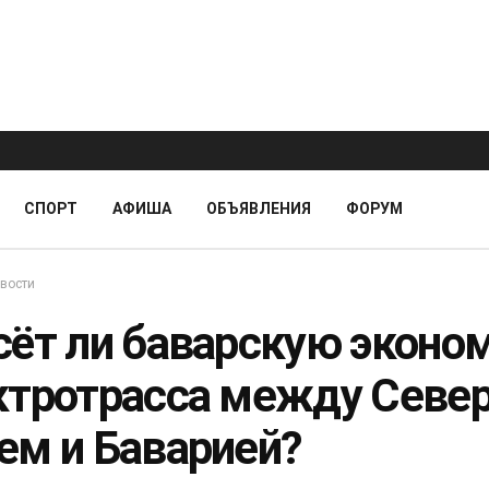
СПОРТ
АФИША
ОБЪЯВЛЕНИЯ
ФОРУМ
вости
сёт ли баварскую эконо
ктротрасса между Сев
ем и Баварией?