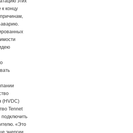
уатацию этих
 к концу
 причинам,
Баварию.
нированных
димости
 идею
во
овать
мпании
ство
я (HVDC)
тво Tennet
и подключить
бителю. «Это
ше энергии