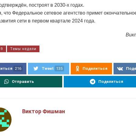
одтверждён, построят в 2030-х годах.
, что Федеральное сетевое агентство примет окончательн
азвития сети в первом квартале 2024 года.
Вик
49
Темы недели
иться
216
Tweet
135
Поделиться
Под
Отправить
Поделиться
Виктор Фишман