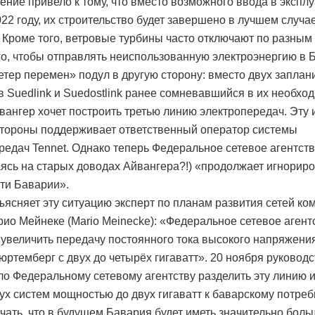
ение привело к тому, что вместо возможного ввода в экспл
022 году, их строительство будет завершено в лучшем случае
. Кроме того, ветровые турбины часто отключают по разным
го, чтобы отправлять неиспользованную электроэнергию в 
етер перемен» подул в другую сторону: вместо двух запла
 Suedlink и Suedostlink ранее сомневавшийся в их необхо
вангер хочет построить третью линию электропередач. Эту
стороны поддерживает ответственный оператор системы
редач Tennet. Однако теперь Федеральное сетевое агентст
ясь на старых доводах Айвангера?!) «продолжает игнорир
ти Баварии».
бъясняет эту ситуацию эксперт по планам развития сетей ко
рио Мейнеке (Mario Meinecke): «Федеральное сетевое агент
 увеличить передачу постоянного тока высокого напряжени
юртемберг с двух до четырёх гигаватт». 20 ноября руководс
о Федеральному сетевому агентству разделить эту линию 
вух систем мощностью до двух гигаватт к баварскому потре
ачать, что в будущем Бавария будет иметь значительно боль