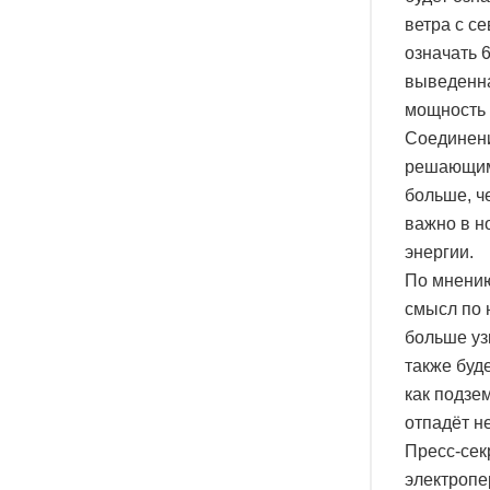
ветра с с
означать 
выведенна
мощность 1
Соединени
решающим,
больше, ч
важно в н
энергии.
По мнению
смысл по 
больше уз
также буд
как подзе
отпадёт н
Пресс-сек
электропе