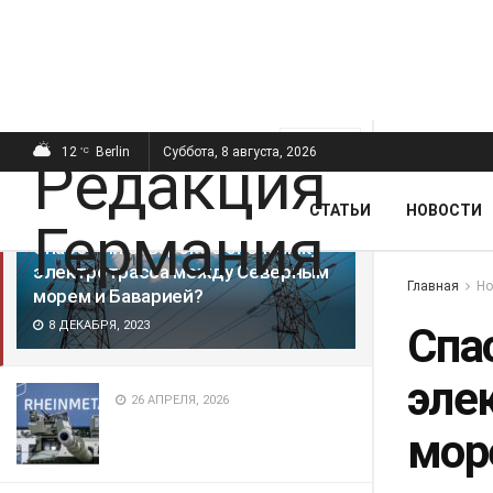
ПОСЛЕДНИЕ
ПОПУЛЯРНЫЕ
Фильтр
12
Berlin
Суббота, 8 августа, 2026
°C
СТАТЬИ
НОВОСТИ
Спасёт ли баварскую экономику
электротрасса между Северным
Главная
Но
морем и Баварией?
8 ДЕКАБРЯ, 2023
Спа
эле
26 АПРЕЛЯ, 2026
мор