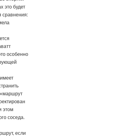
х это будет
я сравнения:
мела
ется
аватт
это особенно
ирующей
 имеет
странить
, «маршрут
роектирован
и этом
ого соседа.
ршрут, если