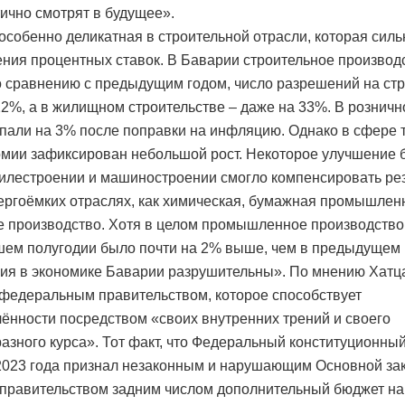
ично смотрят в будущее».
особенно деликатная в строительной отрасли, которая силь
ния процентных ставок. В Баварии строительное производ
о сравнению с предыдущим годом, число разрешений на ст
22%, а в жилищном строительстве – даже на 33%. В розничн
пали на 3% после поправки на инфляцию. Однако в сфере 
омии зафиксирован небольшой рост. Некоторое улучшение 
илестроении и машиностроении смогло компенсировать ре
нергоёмких отраслях, как химическая, бумажная промышлен
е производство. Хотя в целом промышленное производство
ем полугодии было почти на 2% выше, чем в предыдущем г
ия в экономике Баварии разрушительны». По мнению Хатца
 федеральным правительством, которое способствует
ённости посредством «своих внутренних трений и своего
разного курса». Тот факт, что Федеральный конституционный
2023 года признал незаконным и нарушающим Основной за
правительством задним числом дополнительный бюджет на 