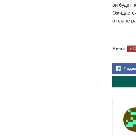
он будет п
Ожидается
о плане р
Метки:
№
Подел