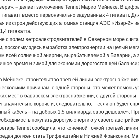
евера», – делает заключение Tennet Марио Мейнеке. В цифра
6 гигаватт вместо первоначально задуманных 4 гигаватт. Дл
я из строя действующих атомная станция АЭС «Изар-2» и
,4 гигаватта.
е с полем ветроэлектродвигателей в Северном море счита
 поскольку здесь выработка электроэнергии на целый мег
ем всей солнечной энергии, вырабатываемой в Баварии, а 
очное время и зимой для экономии дорогостоящей баланс
 Мейнеке, строительство третьей линии электроснабжения
нескольким причинам: с одной стороны, это может помочь у
ких мест в баварском электроснабжении, с другой стороны
ет значительно короче и, следовательно, – если он будет сп
мный кабель – на добрых 1,5 миллиарда евро дешевле». Пр
еобходимость покупать дорогую энергию у своего австрийск
ретарь Tennet сообщила, что конечной точкой третьей линии
редач должен стать Трифенштайн в Нижней Франконии. Ма