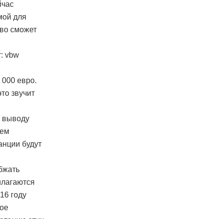
йчас
мой для
тво сможет
: vbw
 000 евро.
это звучит
к выводу
ием
анции будут
бжать
илагаются
16 году
кое