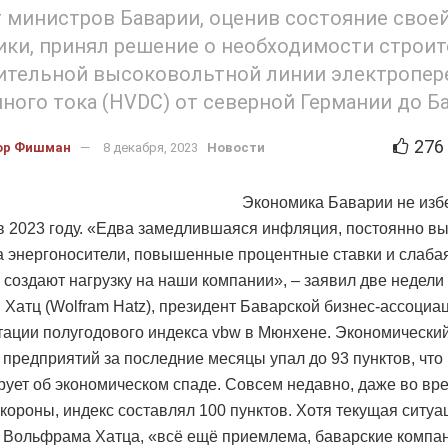
 министров Баварии, оценив состояние свое
ки, принял решение о необходимости строи
ительной высоковольтной линии электропер
ного тока (HVDC) от северной Германии до Ба
276
ор Фишман
8 декабря, 2023
Новости
Экономика Баварии не из
в 2023 году. «Едва замедлившаяся инфляция, постоянно в
а энергоносители, повышенные процентные ставки и слаба
 создают нагрузку на наши компании», – заявил две недели
Хатц (Wolfram Hatz), президент Баварской бизнес-ассоциац
тации полугодового индекса vbw в Мюнхене. Экономически
 предприятий за последние месяцы упал до 93 пунктов, что
рует об экономическом спаде. Совсем недавно, даже во вр
короны, индекс составлял 100 пунктов. Хотя текущая ситуа
 Вольфрама Хатца, «всё ещё приемлема, баварские компа