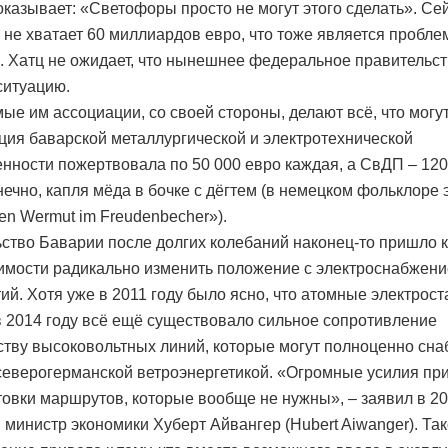
оказывает: «Светофоры просто не могут этого сделать». Се
 не хватает 60 миллиардов евро, что тоже является пробле
. Хатц не ожидает, что нынешнее федеральное правительс
ситуацию.
ые им ассоциации, со своей стороны, делают всё, что могут
ция баварской металлургической и электротехнической
ности пожертвовала по 50 000 евро каждая, а СвДП – 120
нечно, капля мёда в бочке с дёгтем (в немецком фольклоре 
fen Wermut im Freudenbecher»).
ство Баварии после долгих колебаний наконец-то пришло 
имости радикально изменить положение с электроснабжен
ий. Хотя уже в 2011 году было ясно, что атомные электрост
в 2014 году всё ещё существовало сильное сопротивление
ству высоковольтных линий, которые могут полноценно сна
еверогерманской ветроэнергетикой. «Огромные усилия пр
товки маршрутов, которые вообще не нужны», – заявил в 20
министр экономики Хуберт Айвангер (Hubert Aiwanger). Та