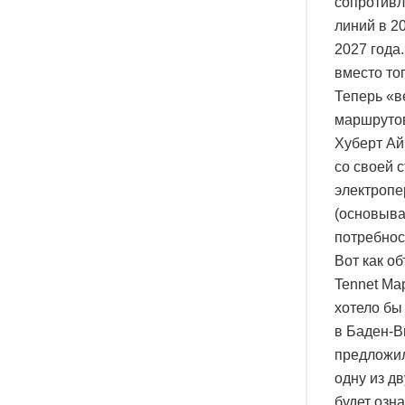
сопротивл
линий в 2
2027 года
вместо то
Теперь «в
маршрутов
Хуберт Ай
со своей 
электропе
(основыва
потребнос
Вот как о
Tennet Ма
хотело бы
в Баден-В
предложил
одну из д
будет озн