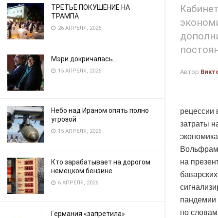
Кабинет
ТРЕТЬЕ ПОКУШЕНИЕ НА
ТРАМПА
экономи
26 АПРЕЛЯ, 2026
дополн
постоян
Мэри докричалась…
15 АПРЕЛЯ, 2026
Автор
Викт
Небо над Ираном опять полно
рецессии 
угрозой
затраты н
15 АПРЕЛЯ, 2026
экономика
Вольфрам 
на презен
Кто зарабатывает на дорогом
немецком бензине
баварских
6 АПРЕЛЯ, 2026
сигнализи
пандемии 
по словам
Германия «запретила»