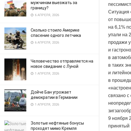
мужчинам выезжать за
пессимист
границу?
Ситуация 
6 АПРЕЛЯ, 2026
от повыше
на 6,1% п
Сколько стоило Америке
упали на 
спасение одного летчика
продажи у
6 АПРЕЛЯ, 2026
и гастрон
в автомоб
Человечество отправляется на
в таких э
новое свидание с Луной
и литейно
1 АПРЕЛЯ, 2026
в прошедш
«настроен
Дойче Бан угрожает
связано с
демократии в Германии
неопредел
1 АПРЕЛЯ, 2026
зигзагооб
9 ноября 
Золотые нефтяные бонусы
принятый 
проходят мимо Кремля