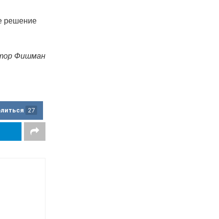
ое решение
тор Фишман
елиться
27