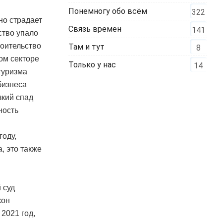
Понемногу обо всём
322
но страдает
Связь времен
141
ство упало
роительство
Там и тут
8
ом секторе
Только у нас
14
туризма
бизнеса
зкий спад
ность
оду,
, это также
 суд
кон
2021 год,