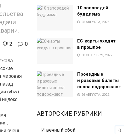
й
10 заповедей
тельства
буддизма
едачи
25 АВГУСТА, 2023
варии.
EC-карты уходят
2
0
в прошлое
30 СЕНТЯБРЯ, 2022
бежала
ысокие
Проездные
я мировая
и разовые билеты
 назад
снова подорожают
ии (vbw)
26 АВГУСТА, 2022
й индекс
АВТОРСКИЕ РУБРИКИ
емя
ция,
И вечный сбой
0
нии очень