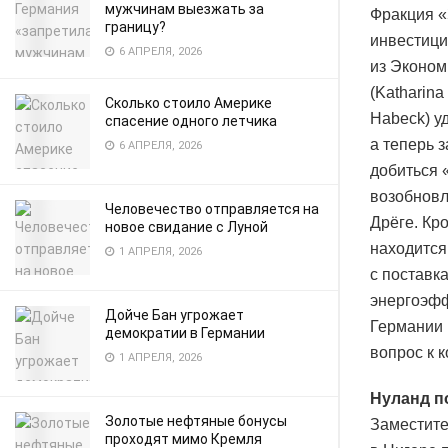
мужчинам выезжать за
Фракция «
границу?
инвестици
6 АПРЕЛЯ, 2026
из Эконом
(Katharina
Сколько стоило Америке
Habeck) у
спасение одного летчика
а теперь 
6 АПРЕЛЯ, 2026
добиться 
возобновл
Человечество отправляется на
Дрёге. Кр
новое свидание с Луной
находится
1 АПРЕЛЯ, 2026
с поставк
энергоэфф
Дойче Бан угрожает
Германии 
демократии в Германии
вопрос к к
1 АПРЕЛЯ, 2026
Нуланд п
Золотые нефтяные бонусы
Заместите
проходят мимо Кремля