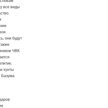
 словам
ру все виды
ство.
и
ские
вои
ь, они будут
также
ёмников ЧВК
ается
олитик.
ли хунты
а Базума
даров
ия