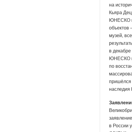
на истори
Кьяра Дец
ЮНЕСКО в 
объектов 
музей, вс
результат
в декабре
ЮНЕСКО м
по восста
массирова
пришёлся 
наследия
Заявлени
Великобри
заявление
в России 