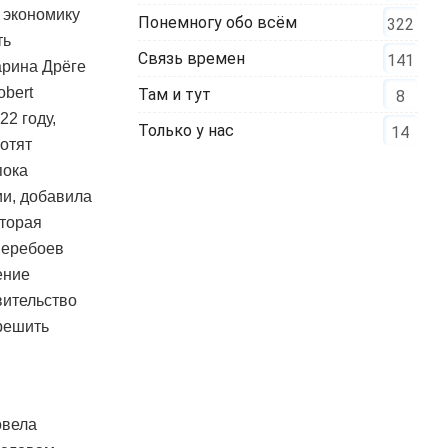
 экономику
Понемногу обо всём
322
ть
Связь времен
141
арина Дрёге
obert
Там и тут
8
22 году,
Только у нас
14
хотят
пока
ии, добавила
оторая
перебоев
ение
вительство
 решить
овела