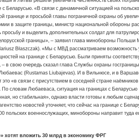
льши и Литвы решили увеличить численность своих погран
е с Беларусью. «В связи с динамичной ситуацией на польско
ой границе и просьбой главы пограничной охраны об увели
рмии в защите границы, министр национальной обороны ра
 просьбу и выделить дополнительных солдат для патрулир
елорусской границы», – заявил глава минобороны Польши
ariusz Błaszczak). «Мы с МВД рассматриваем возможность
ностей на границе с Беларусью. Были приняты соответст
 – в свою очередь сказал глава Службы охраны госграниц
Любаевас (Rustamas Liubajevas). И в Вильнюсе, и в Варшав
т это «в связи с присутствием в соседней стране наёмников
. По словам Любаеваса, ситуация на границах с Беларусью
ная, но стабильная», однако власти готовы к любым сцена
агентство новостей уточняет, что сейчас на границе с Белар
00 польских военнослужащих, минобороны направит туда е
» хотят вложить 30 млрд в экономику ФРГ