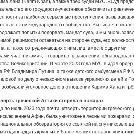
има Хана (Karim Khan), а также трёх судей МУС. «Суд пред
зательство его государств-участников обеспечить привлече
венности за наиболее серьёзные преступления, вызывающи
ость всего международного сообщества. Вызывает сожален
одолжает попытки подорвать мандат суда, и мы вновь заяв
имой решимости оставаться на стороне суда, его должност
ла, а также сотрудничающих с ним лиц, вместе с другими
вами-участниками», – говорится в заявлении, обнародованн
ства Великобритании. В марте 2023 года МУС выдал ордер 
а РФ Владимира Путина, а также детского омбудсмена РФ 
еловой по делу о незаконном вывозе украинских детей в Р
Ф возбудили уголовное дело в отношении Карима Хана и трё
тверть греческой Аттики сгорела в пожарах
да по июль 2023 года почти четверть территории греческого
а исключением Афин, была уничтожена лесными пожарами,
национальная обсерватория со ссылкой на спутниковые д
емя одиннадцать крупных и более мелких пожаров уничтожи