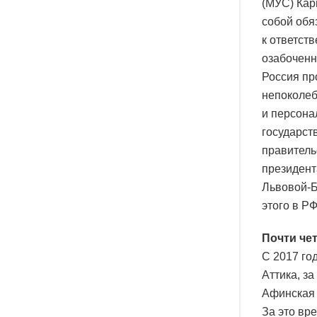
(МУС) Кар
собой обя
к ответст
озабоченн
Россия пр
непоколеб
и персона
государст
правитель
президент
Львовой-Б
этого в Р
Почти че
С 2017 го
Аттика, з
Афинская 
За это вр