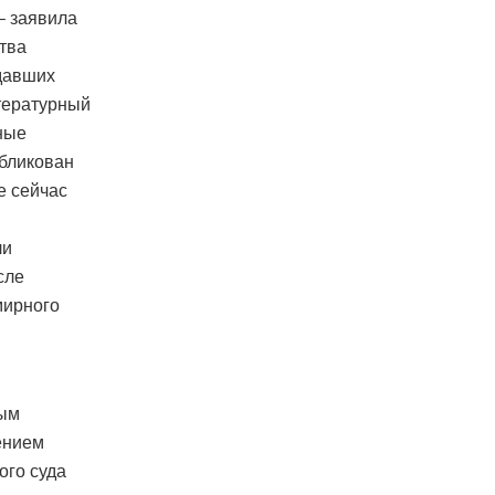
– заявила
ства
давших
тературный
бные
убликован
е сейчас
ли
сле
мирного
ным
ением
ого суда