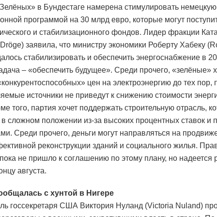
Зелёных» в Бундестаге намерена стимулировать немецкую
онной программой на 30 млрд евро, которые могут поступи
ического и стабилизационного фондов. Лидер фракции Кат
 Dröge) заявила, что министру экономики Роберту Хабеку (R
далось стабилизировать и обеспечить энергоснабжение в 20
задача – «обеспечить будущее». Среди прочего, «зелёные» 
«конкурентоспособных» цен на электроэнергию до тех пор, 
яемые источники не приведут к снижению стоимости энерг
оме того, партия хочет поддержать строительную отрасль, к
 в сложном положении из-за высоких процентных ставок и 
ами. Среди прочего, деньги могут направляться на продвиж
ективной реконструкции зданий и социального жилья. Пра
пока не пришло к соглашению по этому плану, но надеется
онцу августа.
ообщалась с хунтой в Нигере
ль госсекретаря США Виктория Нуланд (Victoria Nuland) пр