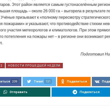
ктаров. Этот район является самым густонаселённым регио
ьшая площадь – около 26 000 га – выгорела в результате 
. Учёные призывают к «полному пересмотру стратегическог
я пожарами» и указывают, что противодействие стихии не
ного участия метеорологов и климатологов. При этом прямо
го потепления на пожары нет – в регионе они возникают ре
т.
Подготовил Ни
32
НОВОСТИ ПРОШЕДШЕЙ НЕДЕЛИ
иться
209
Tweet
131
Поделиться
Под
Отправить
Поделиться