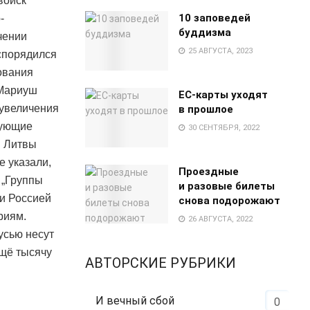
войск
10 заповедей
-
буддизма
чении
25 АВГУСТА, 2023
спорядился
ования
 Мариуш
EC-карты уходят
 увеличения
в прошлое
вующие
30 СЕНТЯБРЯ, 2022
ы Литвы
е указали,
Проездные
 „Группы
и разовые билеты
 и Россией
снова подорожают
риям.
26 АВГУСТА, 2022
усью несут
щё тысячу
АВТОРСКИЕ РУБРИКИ
И вечный сбой
0