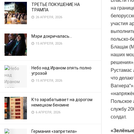
Власти По
ТРЕТЬЕ ПОКУШЕНИЕ НА
на границ
ТРАМПА
белорусск
26 АПРЕЛЯ, 2026
участия а
выполнить
Мэри докричалась…
польско-б
15 АПРЕЛЯ, 2026
Блащак (M
наших мощ
решения»,
Небо над Ираном опять полно
Рустамас 
угрозой
что делаю
15 АПРЕЛЯ, 2026
Вагнера“»
«напряжён
Кто зарабатывает на дорогом
Польское 
немецком бензине
службу 20
6 АПРЕЛЯ, 2026
солдат.
«Зелёные
Германия «запретила»