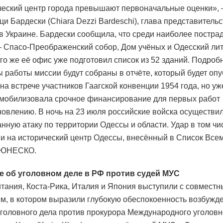
ческий центр города превышают первоначальные оценки», 
ци Бардески (Chiara Dezzi Bardeschi), глава представитель
Украине. Бардески сообщила, что среди наиболее постра
– Спасо-Преображенский собор, Дом учёных и Одесский ли
его же её офис уже подготовил список из 52 зданий. Подро
ы работы миссии будут собраны в отчёте, который будет оп
 на встрече участников Гаагской конвенции 1954 года, но уж
обилизовала срочное финансирование для первых работ
новлению. В ночь на 23 июля российские войска осуществи
нную атаку по территории Одессы и области. Удар в том чи
и на исторический центр Одессы, внесённый в Список Все
 ЮНЕСКО.
е об уголовном деле в РФ против судей МУС
тания, Коста-Рика, Италия и Япония выступили с совмест
м, в котором выразили глубокую обеспокоенность возбужд
уголовного дела против прокурора Международного уголовн