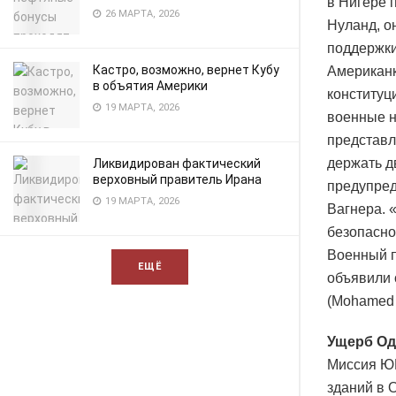
в Нигере 
26 МАРТА, 2026
Нуланд, о
поддержки
Кастро, возможно, вернет Кубу
Американк
в объятия Америки
конституц
19 МАРТА, 2026
военные н
представл
держать д
Ликвидирован фактический
верховный правитель Ирана
предупред
19 МАРТА, 2026
Вагнера. 
безопасно
Военный п
ЕЩЁ
объявили 
(Mohamed
Ущерб Од
Миссия ЮН
зданий в 