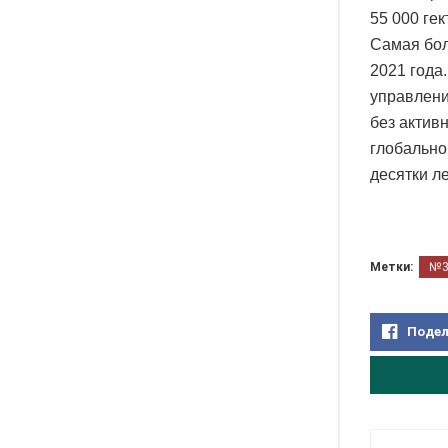
55 000 ге
Самая бол
2021 года
управлени
без актив
глобально
десятки ле
Метки:
№
Подел