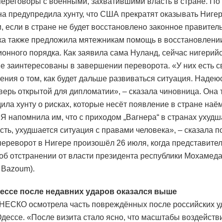
переговоры с военными, захватившими власть в стране. По
на предупредила хунту, что США прекратят оказывать Ниге
, если в стране не будет восстановлено законное правитель
а также предложила мятежникам помощь в восстановлени
ионного порядка. Как заявила сама Нуланд, сейчас нигерий
е заинтересованы в завершении переворота. «У них есть с
ения о том, как будет дальше развиваться ситуация. Надеюс
верь открытой для дипломатии», – сказала чиновница. Она 
ила хунту о рисках, которые несёт появление в стране на
«Я напомнила им, что с приходом „Вагнера“ в странах ухудш
сть, ухудшается ситуация с правами человека», – сказала п
ереворот в Нигере произошёл 26 июля, когда представите
об отстранении от власти президента республики Мохамед
 Bazoum).
ессе после недавних ударов оказался выше
ЕСКО осмотрела часть повреждённых после российских у
Одессе. «После визита стало ясно, что масштабы воздейств