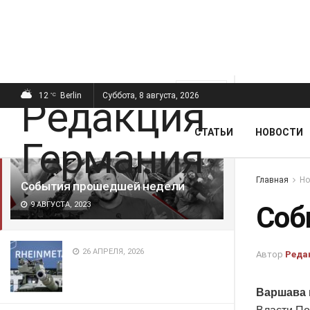
ПОСЛЕДНИЕ
ПОПУЛЯРНЫЕ
Фильтр
12
Berlin
Суббота, 8 августа, 2026
°C
СТАТЬИ
НОВОСТИ
Главная
Но
События прошедшей недели
9 АВГУСТА, 2023
Соб
26 АПРЕЛЯ, 2026
Автор
Реда
Варшава 