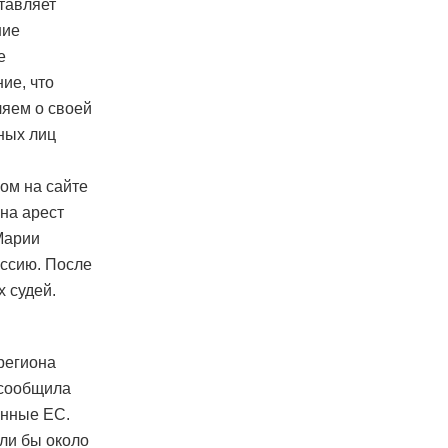
ставляет
ние
е
ие, что
ляем о своей
ных лиц
ом на сайте
на арест
Марии
оссию. После
х судей.
 региона
 сообщила
анные ЕС.
ли бы около