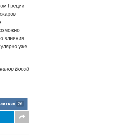
ном Греции.
пожаров
о
возможно
го влияния
гулярно уже
канор Босой
елиться
26