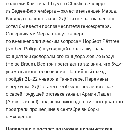
политики Кристина Штумпп (Christina Stumpp)
из Баден-Вюртемберга – заместительницей Мерца.
Кандидат на пост главы ХДС также рассказал, что
хотел бы ввести пост заместителя генсекретаря.
Соперниками Мерца станут эксперт
по внешнеполитическим вопросам Норберт Рёттген
(Norbert Röttgen) и уходящий в отставку глава
канцелярии федерального канцлера Хельге Браун
(Helge Braun). Все три претендента заявили, что будут
уважать итоги голосования. Партийный съезд
пройдёт 21−22 января в Ганновере. Перемены
в верхушке ХДС стали неизбежны после того, как
о своей грядущей отставке заявил Армин Лашет
(Armin Laschet), под чьим руководством консерваторы
проиграли прошедшие в сентябре выборы
в Бундестаг.
Нападение в поезде: возможна исламистская