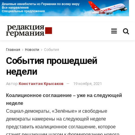
Главная
Новости
События
События прошедшей
недели
Автор
Константэн Крысаков
19 ноября, 2021
Коалиционное соглашение – уже на следующей
неделе
Социал-демократы, «Зелёные» и свободные
демократы намерены на следующей неделе
представить коалиционное соглашение, которое
станет решающим шагом к формированию нового