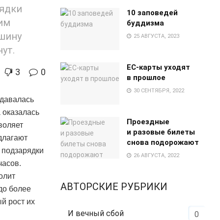
рядки
10 заповедей
им
буддизма
ашину
25 АВГУСТА, 2023
ут.
EC-карты уходят
3
0
в прошлое
30 СЕНТЯБРЯ, 2022
здавалась
 оказалась
Проездные
воляет
и разовые билеты
едлагают
снова подорожают
 подзарядки
26 АВГУСТА, 2022
часов.
олит
АВТОРСКИЕ РУБРИКИ
до более
й рост их
И вечный сбой
0