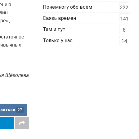
щению
Понемногу обо всём
322
один
Связь времен
141
ре», –
Там и тут
8
остаточное
Только у нас
14
привычных
ья Щёголева
елиться
27