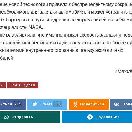
ие новой технологии привело к беспрецедентному сокра
необходимого для зарядки автомобиля, и может устранить 
ых барьеров на пути внедрения электромобилей во всём ми
специалисты NASA.
не раз заявляли, что именно низкая скорость зарядки и нед
о станций мешает многим водителям отказаться от более 
вигателями внутреннего сгорания в пользу экологичных
билей.
Натал
42
Темы недели
иться
214
Tweet
134
Поделиться
Под
Отправить
Поделиться