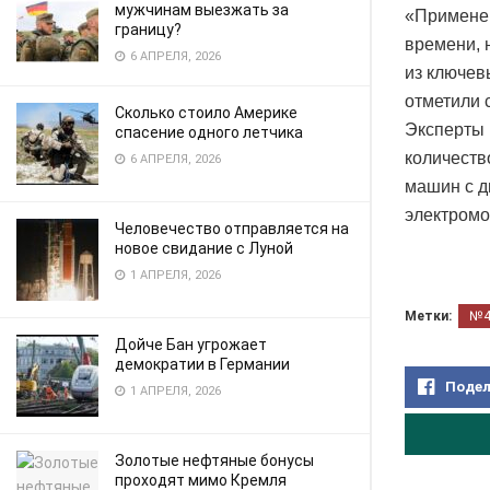
мужчинам выезжать за
«Применен
границу?
времени, 
6 АПРЕЛЯ, 2026
из ключев
отметили 
Сколько стоило Америке
Эксперты 
спасение одного летчика
количеств
6 АПРЕЛЯ, 2026
машин с д
электромо
Человечество отправляется на
новое свидание с Луной
1 АПРЕЛЯ, 2026
Метки:
№
Дойче Бан угрожает
демократии в Германии
Подел
1 АПРЕЛЯ, 2026
Золотые нефтяные бонусы
проходят мимо Кремля