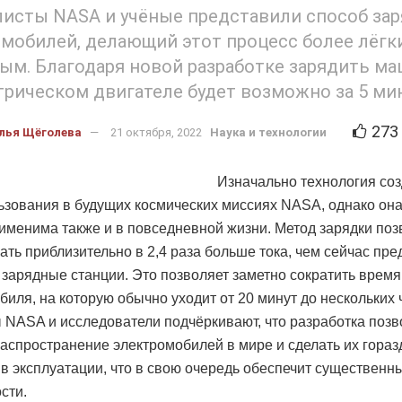
исты NASA и учёные представили способ за
мобилей, делающий этот процесс более лёгк
ым. Благодаря новой разработке зарядить м
трическом двигателе будет возможно за 5 мин
273
лья Щёголева
21 октября, 2022
Наука и технологии
Изначально технология со
ьзования в будущих космических миссиях NASA, однако она
именима также и в повседневной жизни. Метод зарядки поз
ать приблизительно в 2,4 раза больше тока, чем сейчас пр
зарядные станции. Это позволяет заметно сократить время
биля, на которую обычно уходит от 20 минут до нескольких 
NASA и исследователи подчёркивают, что разработка позв
распространение электромобилей в мире и сделать их гораз
в эксплуатации, что в свою очередь обеспечит существенны
сти.