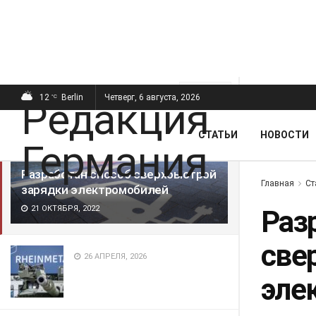
ПОСЛЕДНИЕ
ПОПУЛЯРНЫЕ
Фильтр
12
Berlin
Четверг, 6 августа, 2026
°C
СТАТЬИ
НОВОСТИ
Разработан способ сверхбыстрой
Главная
Ст
зарядки электромобилей
21 ОКТЯБРЯ, 2022
Раз
све
26 АПРЕЛЯ, 2026
эле