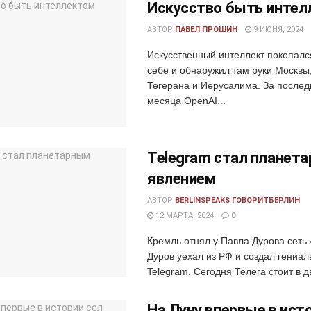
Искусство быть интел
АВТОР
ПАВЕЛ ПРОШИН
9 ИЮНЯ, 2024
Искусственный интеллект покопалс
себе и обнаружил там руки Москвы
Тегерана и Иерусалима. За послед
месяца OpenAI...
Telegram стал планет
явлением
АВТОР
BERLINSPEAKS ГОВОРИТБЕРЛИН
12 МАРТА, 2024
0
Кремль отнял у Павла Дурова сеть 
Дуров уехал из РФ и создал гениа
Telegram. Сегодня Телега стоит в д
​​На Луну впервые в ист