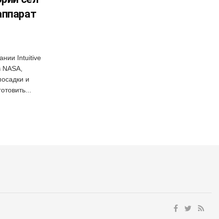
аппарат
ии Intuitive
в NASA,
посадки и
отовить...