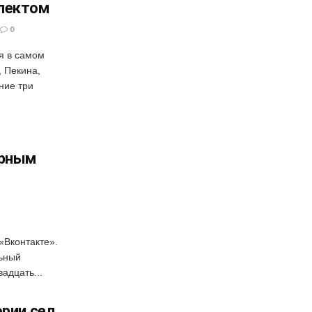
лектом
0
я в самом
, Пекина,
ние три
арным
«Вконтакте».
льный
вадцать...
ории сел