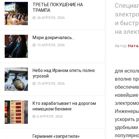
Специал
ТРЕТЬЕ ПОКУШЕНИЕ НА
ТРАМПА
электро
26 АПРЕЛЯ, 2026
и быстр
на элек
Мэри докричалась…
15 АПРЕЛЯ, 2026
Автор
Ната
Небо над Ираном опять полно
для испол
угрозой
вполне пр
15 АПРЕЛЯ, 2026
обеспечив
новейшие 
электромо
Кто зарабатывает на дорогом
немецком бензине
Инженеры 
6 АПРЕЛЯ, 2026
ускорить 
удобными 
популярно
Германия «запретила»