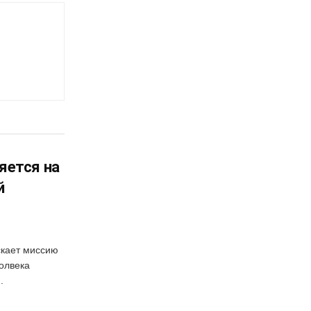
яется на
й
скает миссию
полвека
.