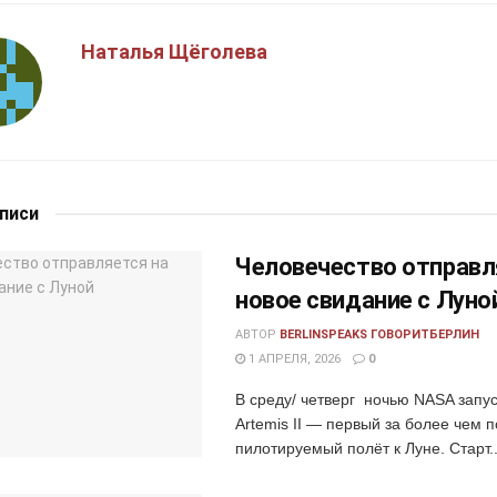
Наталья Щёголева
аписи
Человечество отправл
новое свидание с Луно
АВТОР
BERLINSPEAKS ГОВОРИТБЕРЛИН
1 АПРЕЛЯ, 2026
0
В среду/ четверг ночью NASA запу
Artemis II — первый за более чем 
пилотируемый полёт к Луне. Старт..