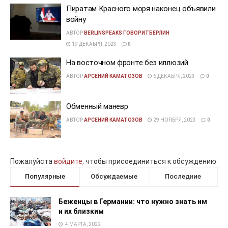
Пиратам Красного моря наконец объявили
войну
АВТОР
BERLINSPEAKS ГОВОРИТБЕРЛИН
19 ДЕКАБРЯ, 2023
0
На восточном фронте без иллюзий
АВТОР
АРСЕНИЙ КАМАТОЗОВ
6 ДЕКАБРЯ, 2023
0
Обменный маневр
АВТОР
АРСЕНИЙ КАМАТОЗОВ
29 НОЯБРЯ, 2023
0
Пожалуйста
войдите,
чтобы присоединиться к обсуждению
Популярные
Обсуждаемые
Последние
Беженцы в Германии: что нужно знать им
и их близким
4 МАРТА, 2022