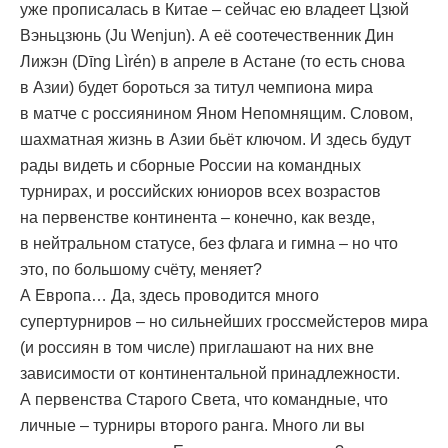
уже прописалась в Китае – сейчас ею владеет Цзюй
Вэньцзюнь (Ju Wenjun). А её соотечественник Дин
Лижэн (Dīng Lìrén) в апреле в Астане (то есть снова
в Азии) будет бороться за титул чемпиона мира
в матче с россиянином Яном Непомнящим. Словом,
шахматная жизнь в Азии бьёт ключом. И здесь будут
рады видеть и сборные России на командных
турнирах, и российских юниоров всех возрастов
на первенстве континента – конечно, как везде,
в нейтральном статусе, без флага и гимна – но что
это, по большому счёту, меняет?
А Европа… Да, здесь проводится много
супертурниров – но сильнейших гроссмейстеров мира
(и россиян в том числе) приглашают на них вне
зависимости от континентальной принадлежности.
А первенства Старого Света, что командные, что
личные – турниры второго ранга. Много ли вы