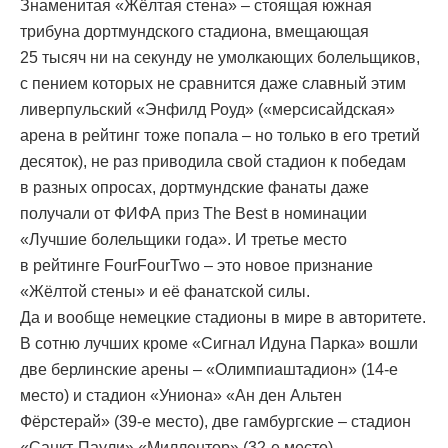
Знаменитая «Жёлтая стена» – стоящая южная
трибуна дортмундского стадиона, вмещающая
25 тысяч ни на секунду не умолкающих болельщиков,
с пением которых не сравнится даже славный этим
ливерпульский «Энфилд Роуд» («мерсисайдская»
арена в рейтинг тоже попала – но только в его третий
десяток), не раз приводила свой стадион к победам
в разных опросах, дортмундские фанаты даже
получали от ФИФА приз The Best в номинации
«Лучшие болельщики года». И третье место
в рейтинге FourFourTwo – это новое признание
«Жёлтой стены» и её фанатской силы.
Да и вообще немецкие стадионы в мире в авторитете.
В сотню лучших кроме «Сигнал Идуна Парка» вошли
две берлинские арены – «Олимпиаштадион» (14-е
место) и стадион «Униона» «Ан ден Альтен
Фёрстерай» (39-е место), две гамбургские – стадион
«Санкт-Паули» «Миллентор» (32-е место)