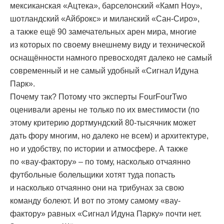
мексиканская «Ацтека», барселонский «Камп Ноу»,
шотландский «Айброкс» и миланский «Сан-Сиро»,
а также ещё 90 замечательных арен мира, многие
из которых по своему внешнему виду и технической
оснащённости намного превосходят далеко не самый
современный и не самый удобный «Сигнал Идуна
Парк».
Почему так? Потому что эксперты FourFourTwo
оценивали арены не только по их вместимости (по
этому критерию дортмундский 80-тысячник может
дать фору многим, но далеко не всем) и архитектуре,
но и удобству, по истории и атмосфере. А также
по «вау-фактору» – по тому, насколько отчаянно
футбольные болельщики хотят туда попасть
и насколько отчаянно они на трибунах за свою
команду болеют. И вот по этому самому «вау-
фактору» равных «Сигнал Идуна Парку» почти нет.