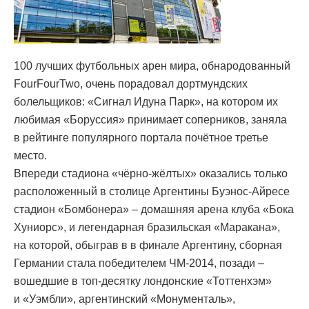
100 лучших футбольных арен мира, обнародованный
FourFourTwo, очень порадовал дортмундских
болельщиков: «Сигнал Идуна Парк», на котором их
любимая «Боруссия» принимает соперников, заняла
в рейтинге популярного портала почётное третье
место.
Впереди стадиона «чёрно-жёлтых» оказались только
расположенный в столице Аргентины Буэнос-Айресе
стадион «Бомбонера» – домашняя арена клуба «Бока
Хуниорс», и легендарная бразильская «Маракана»,
на которой, обыграв в в финале Аргентину, сборная
Германии стала победителем ЧМ-2014, позади –
вошедшие в топ-десятку лондонские «Тоттенхэм»
и «Уэмбли», аргентинский «Монументаль»,