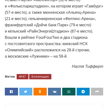
и «Фолькспаркштадион», на котором играет «Гамбург»
(57-е место), а также мюнхенская «Альянц-Арена»
(21-е место), гельзенкирхенская «Фелтинс-Арена»,
франкфуртский «Дойче банк Парк» (79-е место)
и кёльнский «РайнЭнергиШтадион» (87-е место).
Вошли в рейтинг FourFourTwo и два стадиона
с постсоветского пространства: киевский НСК
«Олимпийский» расположился на 28-й строчке,
а московские «Лужники» – на 58-й.
Настя Тифферт
Метки:
№47
Болельщик