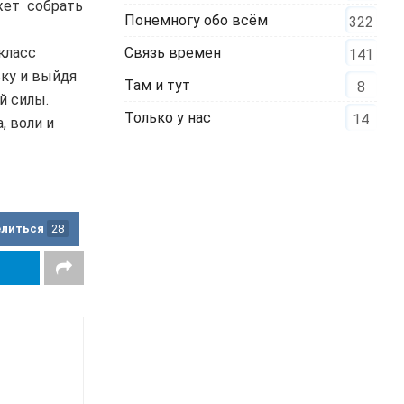
ожет собрать
Понемногу обо всём
322
Связь времен
класс
141
ку и выйдя
Там и тут
8
й силы.
Только у нас
14
, воли и
елиться
28