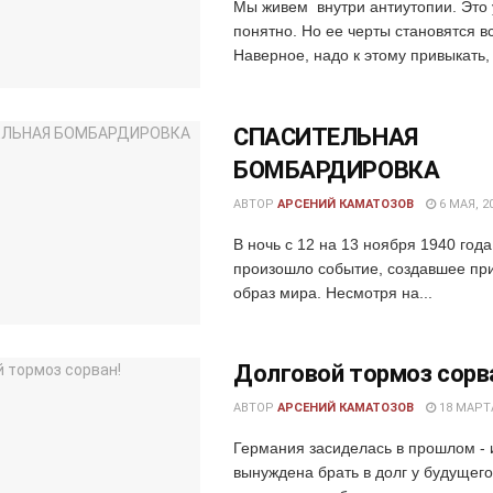
Мы живем внутри антиутопии. Это 
понятно. Но ее черты становятся в
Наверное, надо к этому привыкать, к
СПАСИТЕЛЬНАЯ
БОМБАРДИРОВКА
АВТОР
АРСЕНИЙ КАМАТОЗОВ
6 МАЯ, 2
В ночь с 12 на 13 ноября 1940 год
произошло событие, создавшее пр
образ мира. Несмотря на...
Долговой тормоз сорв
АВТОР
АРСЕНИЙ КАМАТОЗОВ
18 МАРТА
Германия засиделась в прошлом - 
вынуждена брать в долг у будущег