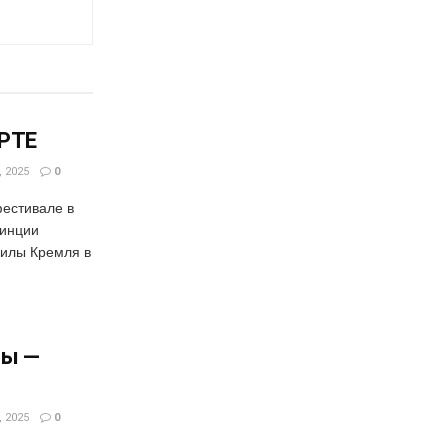
РТЕ
 2025
0
фестивале в
винции
силы Кремля в
цы —
 2025
0