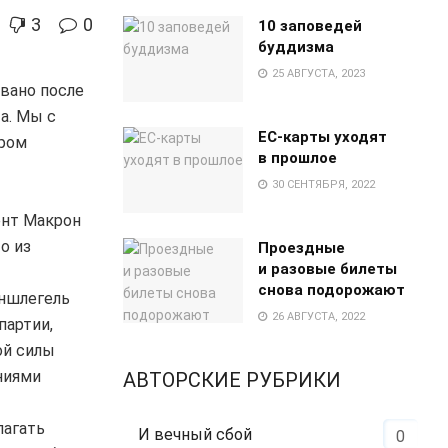
3
0
10 заповедей
буддизма
25 АВГУСТА, 2023
вано после
а. Мы с
EC-карты уходят
ером
в прошлое
30 СЕНТЯБРЯ, 2022
ент Макрон
о из
Проездные
и разовые билеты
снова подорожают
рншлегель
26 АВГУСТА, 2022
партии,
ой силы
ниями
АВТОРСКИЕ РУБРИКИ
лагать
И вечный сбой
0