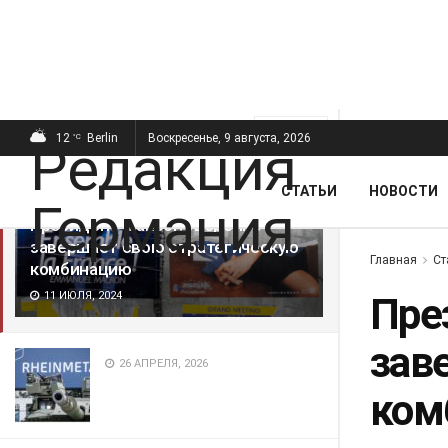
ПОСЛЕДНИЕ
ПОПУЛЯРНЫЕ
Фильтр
12
Berlin
Воскресенье, 9 августа, 2026
°C
СТАТЬИ
НОВОСТИ
Президент Макрон уверенно
завершает свою стратегическую
Главная
Ст
комбинацию
11 ИЮЛЯ, 2024
Пре
зав
26 АПРЕЛЯ, 2026
ком