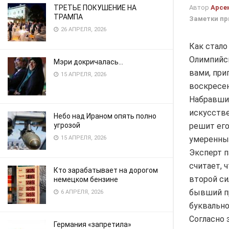
Автор
Арсе
ТРЕТЬЕ ПОКУШЕНИЕ НА
ТРАМПА
Заметки пр
26 АПРЕЛЯ, 2026
Как стало
Олимпийск
Мэри докричалась…
вами, при
15 АПРЕЛЯ, 2026
воскресен
Набравший
искусстве
Небо над Ираном опять полно
решит его
угрозой
умеренны
15 АПРЕЛЯ, 2026
Эксперт п
считает, 
Кто зарабатывает на дорогом
второй си
немецком бензине
бывший п
6 АПРЕЛЯ, 2026
буквально
Согласно 
Германия «запретила»