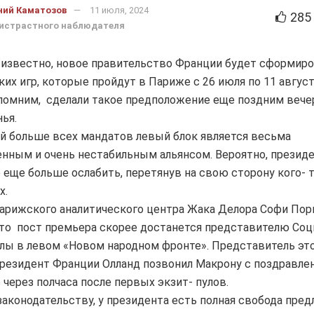
ний Каматозов
11 июля, 2024
285
истрастного наблюдателя
 известно, новое правительство Франции будет сформиро
их игр, которые пройдут в Париже с 26 июля по 11 август
помним, сделали такое предположение еще поздним веч
ья.
 больше всех мандатов левый блок является весьма
нным и очень нестабильным альянсом. Вероятно, презид
 еще больше ослабить, перетянув на свою сторону кого- т
х.
арижского аналитического центра Жака Делора Софи По
что пост премьера скорее достанется представителю Соц
лы в левом «Новом народном фронте». Представитель эт
резидент Франции Олланд позвонил Макрону с поздравле
 через полчаса после первых экзит- пулов.
законодательству, у президента есть полная свобода пред