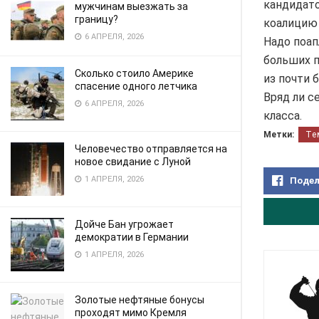
кандидато
мужчинам выезжать за
границу?
коалицию 
6 АПРЕЛЯ, 2026
Надо поап
больших п
Сколько стоило Америке
из почти 
спасение одного летчика
Вряд ли с
6 АПРЕЛЯ, 2026
класса.
Метки:
Те
Человечество отправляется на
новое свидание с Луной
1 АПРЕЛЯ, 2026
Подел
Дойче Бан угрожает
демократии в Германии
1 АПРЕЛЯ, 2026
Золотые нефтяные бонусы
проходят мимо Кремля