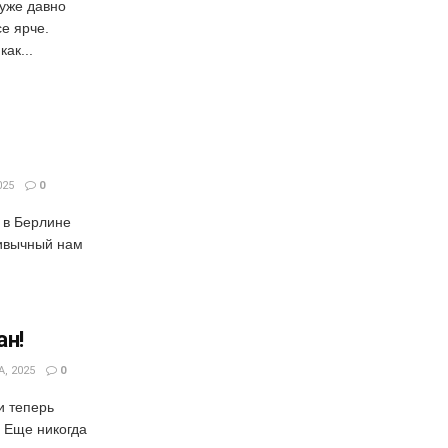
уже давно
се ярче.
ак...
025
0
а в Берлине
ивычный нам
ан!
, 2025
0
и теперь
о Еще никогда