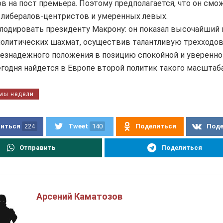
в на пост премьера. Поэтому предполагается, что он см
либералов-центристов и умеренных левых.
лодировать президенту Макрону: он показал высочайший 
олитических шахмат, осуществив талантливую трехходов
безнадежного положения в позицию спокойной и уверенно
егодня найдется в Европе второй политик такого масштаба
мы недели
иться
224
Tweet
140
Поделиться
Под
Отправить
Поделиться
Арсений Каматозов