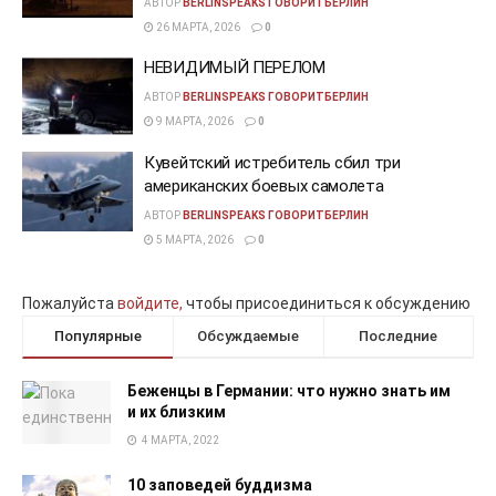
АВТОР
BERLINSPEAKS ГОВОРИТБЕРЛИН
26 МАРТА, 2026
0
НЕВИДИМЫЙ ПЕРЕЛОМ
АВТОР
BERLINSPEAKS ГОВОРИТБЕРЛИН
9 МАРТА, 2026
0
Кувейтский истребитель сбил три
американских боевых самолета
АВТОР
BERLINSPEAKS ГОВОРИТБЕРЛИН
5 МАРТА, 2026
0
Пожалуйста
войдите,
чтобы присоединиться к обсуждению
Популярные
Обсуждаемые
Последние
Беженцы в Германии: что нужно знать им
и их близким
4 МАРТА, 2022
10 заповедей буддизма