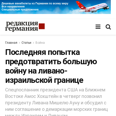
Главная
Статьи
Война
Последняя попытка
предотвратить большую
войну на ливано-
израильской границе
Спецпосланник президента США на Ближнем
Востоке Амос Хохштейн в четверг позвонил
президенту Ливана Мишелю Ауну и обсудил с
ним соглашение о демаркации морских границ
между Израилем и Ливаном.