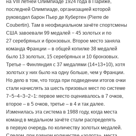
на VIII летней Олимпиаде 1924 года в Париже,
последней Олимпиаде, организацией которой
руководил барон Пьер де Кубертен (Pierre de
Coubertin). Там в неофициальном зачёте спортсмены
США завоевали 99 медалей − 45 золотых и по
27 серебряных и бронзовых. Второе место заняла
команда Франции – в общей копилке 38 медалей
было 13 золотых, 15 серебряных и 10 бронзовых.
Третье – Финляндия с 37 медалями (14+13+10), хотя
золотых у них было на одну больше, чем у Франции.
Но дело в том, что тогда при подведении итогов очки
стали начислять за шесть призовых мест по системе
7−5−4−3−2−1: первое место оценивалось в 7 очков,
второе – в 5 очков, третье – в 4 и так далее.
Изменилась эта система в 1988 году, когда места
команд в медальном зачёте стали распределять
в первую очередь по количеству золотых медалей.
Следом, при равном количестве «золота», места