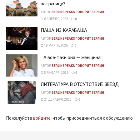
за границу?
АВТОР
BERLINSPEAKS ГОВОРИТБЕРЛИН
6 АПРЕЛЯ, 2026
0
ПАША ИЗ КАРАБАША
АВТОР
BERLINSPEAKS ГОВОРИТБЕРЛИН
19 МАРТА, 2026
0
…А все-таки она — женщина!
АВТОР
BERLINSPEAKS ГОВОРИТБЕРЛИН
5 ЯНВАРЯ, 2026
0
ЛИТЕРАТУРА В ОТСУТСТВИЕ ЗВЕЗД
АВТОР
BERLINSPEAKS ГОВОРИТБЕРЛИН
21 ДЕКАБРЯ, 2025
0
Пожалуйста
войдите,
чтобы присоединиться к обсуждению