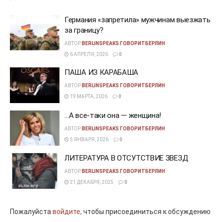
Германия «запретила» мужчинам выезжать
за границу?
АВТОР
BERLINSPEAKS ГОВОРИТБЕРЛИН
6 АПРЕЛЯ, 2026
0
ПАША ИЗ КАРАБАША
АВТОР
BERLINSPEAKS ГОВОРИТБЕРЛИН
19 МАРТА, 2026
0
…А все-таки она — женщина!
АВТОР
BERLINSPEAKS ГОВОРИТБЕРЛИН
5 ЯНВАРЯ, 2026
0
ЛИТЕРАТУРА В ОТСУТСТВИЕ ЗВЕЗД
АВТОР
BERLINSPEAKS ГОВОРИТБЕРЛИН
21 ДЕКАБРЯ, 2025
0
Пожалуйста
войдите,
чтобы присоединиться к обсуждению