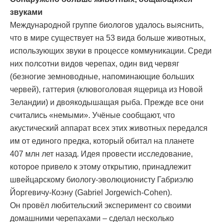
звуками
Международной группе биологов удалось выяснить,
что в мире существует на 53 вида больше животных,
использующих звуки в процессе коммуникации. Среди
них полсотни видов черепах, один вид червяг
(безногие земноводные, напоминающие больших
червей), гаттерия (клювоголовая ящерица из Новой
Зеландии) и двоякодышащая рыба. Прежде все они
считались «немыми». Учёные сообщают, что
акустический аппарат всех этих животных передался
им от единого предка, который обитал на планете
407 млн лет назад. Идея провести исследование,
которое привело к этому открытию, принадлежит
швейцарскому биологу-эволюционисту Габриэлю
Йоргевичу-Коэну (Gabriel Jorgewich-Cohen).
Он провёл любительский эксперимент со своими
домашними черепахами – сделал несколько