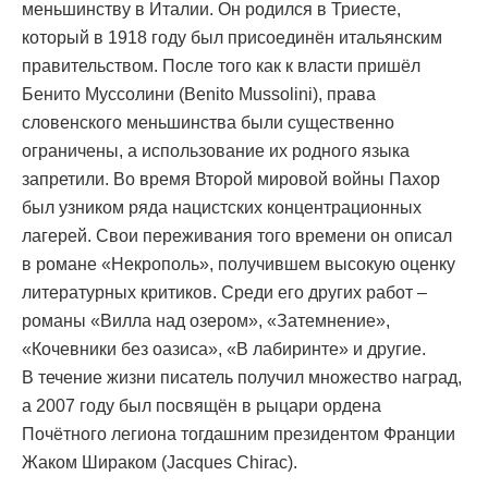
меньшинству в Италии. Он родился в Триесте,
который в 1918 году был присоединён итальянским
правительством. После того как к власти пришёл
Бенито Муссолини (Benito Mussolini), права
словенского меньшинства были существенно
ограничены, а использование их родного языка
запретили. Во время Второй мировой войны Пахор
был узником ряда нацистских концентрационных
лагерей. Свои переживания того времени он описал
в романе «Некрополь», получившем высокую оценку
литературных критиков. Среди его других работ –
романы «Вилла над озером», «Затемнение»,
«Кочевники без оазиса», «В лабиринте» и другие.
В течение жизни писатель получил множество наград,
а 2007 году был посвящён в рыцари ордена
Почётного легиона тогдашним президентом Франции
Жаком Шираком (Jacques Chirac).