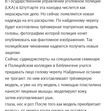
В Государственном управлении уголовной полиции
(LKA) в Штутгарте эта находка числится как
нераскрытое дело. Но сейчас появляется новая
надежда на его раскрытие. По найденному черепу
будет изготовлена трёхмерная портретная модель
головы, фотографию которой полиция хочет
опубликовать как фантомное изображение. Так
полицейские чиновники надеются получить новые
зацепки.
Сейчас судмедэксперты на специальном семинаре
в Полицейском колледже в Бёблингене учатся
придавать лицо голому черепу. Найденные останки
не трогают: по ним изготавливают трёхмерную
модель, и уже на эту модель с помощью пластилина
наносят лицевые мышцы, моделируют кожу,
затем изготавливают уши,
глаза, нос и рот. После того как модель приобретает
волосы, от черепа почти ничего не остаётся.