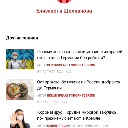
Елизавета Щелканова
Другие записи
Почему полторы тысячи украинских врачей
остаются в Германии без работы?
АВТОР
BERLINSPEAKS ГОВОРИТБЕРЛИН
4 АВГУСТА, 2024
0
Осторожно: ботулизм из России добрался
до Германии
АВТОР
BERLINSPEAKS ГОВОРИТБЕРЛИН
1 ИЮЛЯ, 2024
0
Коронавирус – орудие мировой закулисы,
по- прежнему считают в Кремле
АВТОР
ПАВЕЛ ПРОШИН
10 АПРЕЛЯ, 2024
0