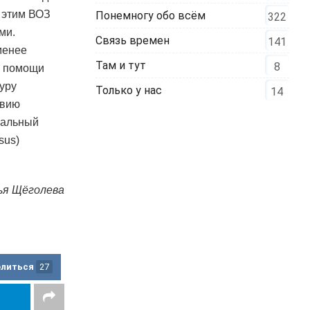
с этим ВОЗ
Понемногу обо всём
322
ми.
Связь времен
141
менее
Там и тут
8
й помощи
уру
Только у нас
14
твию
ральный
sus)
ья Щёголева
елиться
27