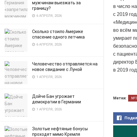
мужчинам выезжать за
в число н
границу?
с 2019 го
6 АПРЕЛЯ, 2026
«Медицинс
во всём м
Сколько стоило Америке
спасение одного летчика
умирает п
6 АПРЕЛЯ, 2026
безопасно
с пациент
директор 
Человечество отправляется на
новое свидание с Луной
в 2019 год
1 АПРЕЛЯ, 2026
Дойче Бан угрожает
Метки:
№
демократии в Германии
1 АПРЕЛЯ, 2026
Подел
Золотые нефтяные бонусы
проходят мимо Кремля