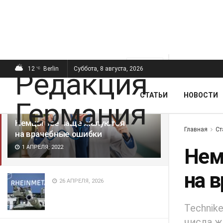
ПОСЛЕДНИЕ
ПОПУЛЯРНЫЕ
Фильтр
12
Berlin
Суббота, 8 августа, 2026
°C
СТАТЬИ
НОВОСТИ
Немцы всё чаще жалуются
Главная
Ст
на врачебные ошибки
1 АПРЕЛЯ, 2022
Нем
на 
26 АПРЕЛЯ, 2026
Technik
числа ж