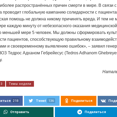
аиболее распространённых причин смерти в мире. В связи 
да проводит глобальную кампанию солидарности с пациента
кая помощь не должна никому причинять вреда. И тем не 
ире каждую минуту от небезопасного оказания медицинско
о меньшей мере 5 человек. Мы должны сформировать культ
сти пациентов, способствующую правильному взаимодейс
ами и своевременному выявлению ошибок», – заявил гене
ВОЗ Тедрос Адханом Гебрейесус (Tedros Adhanom Ghebreye
у.
Натал
13
Темы недели
иться
218
Tweet
136
Поделиться
Под
Отправить
Поделиться