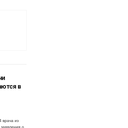
чи
аются в
 врача из
 заявления о