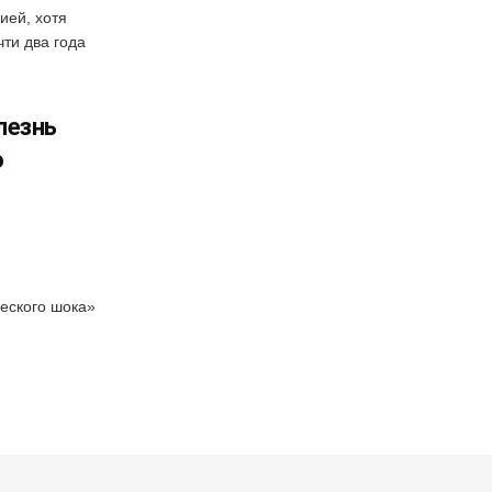
ией, хотя
ти два года
лезнь
ю
ческого шока»