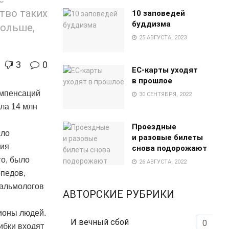
тво таких
10 заповедей
буддизма
больше,
25 АВГУСТА, 2023
3
0
EC-карты уходят
в прошлое
мпенсаций
30 СЕНТЯБРЯ, 2022
гла 14 млн
Проездные
сло
и разовые билеты
вия
снова подорожают
го, было
26 АВГУСТА, 2022
опедов,
тальмологов
АВТОРСКИЕ РУБРИКИ
ионы людей.
И вечный сбой
0
ибки входят