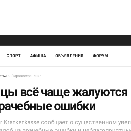
СПОРТ
АФИША
ОБЪЯВЛЕНИЯ
ФОРУМ
атьи
Здравоохранение
цы всё чаще жалуются
врачебные ошибки
er Krankenkasse сообщает о существенном уве
алоб на врачебные ошибки и неблагоприятны