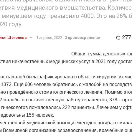
твия медицинского вмешательства. Количес
 минувшем году превысило 4000. Это на 26% 
20 году.
277
лья Щёголева
1 апреля, 2022
Здравоохранение
Общая сумма денежных ко
ствия некачественных медицинских услуг в 2021 году дости
асть жалоб была зафиксирована в области хирургии, их чи
 1372. Ещё 606 человек обратились с жалобой на последст
но проведённого стоматологического лечения. Помимо это
2 жалобы на некачественную работу терапевтов, 378 – орт
 гинекологов пожаловались 222 пациентки. Лечением у оф
недовольны 155 человек.
ачественной медицинской помощи ежегодно погибают милл
 Всемирной организации здравоохранения, врачебные ош