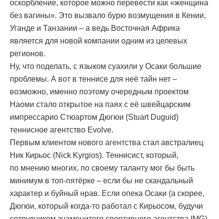
оскорбление, которое можно перевести как «женщина
без вагины». Это вызвало бурю возмущения в Кении,
Уганде и Танзании – а ведь Восточная Африка
является для новой компании одним из целевых
регионов.
Ну, что поделать, с языком суахили у Осаки большие
проблемы. А вот в теннисе для неё тайн нет –
возможно, именно поэтому очередным проектом
Наоми стало открытое на паях с её швейцарским
импрессарио Стюартом Дюгюи (Stuart Duguid)
теннисное агентство Evolve.
Первым клиентом нового агентства стал австралиец
Ник Кирьос (Nick Kyrgios). Теннисист, который,
по мнению многих, по своему таланту мог бы быть
минимум в топ-пятёрке – если бы не скандальный
характер и буйный нрав. Если опека Осаки (а скорее,
Дюгюи, который когда-то работал с Кирьосом, будучи
сотрудником знаменитого спортивного агентства IMG),