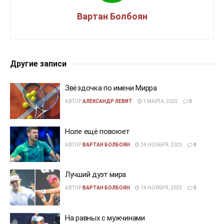
Вартан Болбоян
Другие записи
Звёздочка по имени Мирра
АВТОР
АЛЕКСАНДР ЛЕВИТ
1 МАРТА, 2025
0
Ноле ещё повоюет
АВТОР
ВАРТАН БОЛБОЯН
24 НОЯБРЯ, 2023
0
Лучший дуэт мира
АВТОР
ВАРТАН БОЛБОЯН
14 НОЯБРЯ, 2023
0
На равных с мужчинами