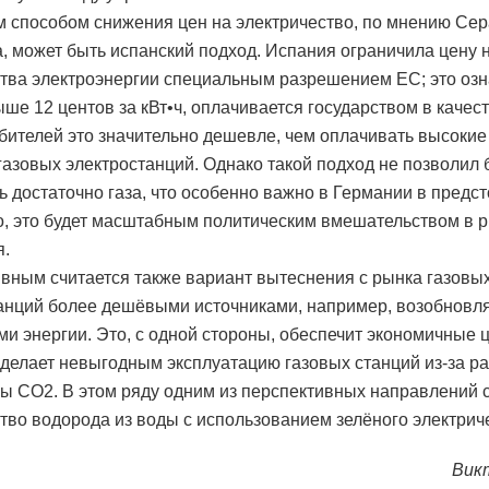
 способом снижения цен на электричество, по мнению Се
, может быть испанский подход. Испания ограничила цену н
тва электроэнергии специальным разрешением ЕС; это озна
ыше 12 центов за кВт•ч, оплачивается государством в качес
бителей это значительно дешевле, чем оплачивать высоки
газовых электростанций. Однако такой подход не позволил 
ь достаточно газа, что особенно важно в Германии в предс
о, это будет масштабным политическим вмешательством в
я.
вным считается также вариант вытеснения с рынка газовы
анций более дешёвыми источниками, например, возобнов
ми энергии. Это, с одной стороны, обеспечит экономичные 
 сделает невыгодным эксплуатацию газовых станций из-за р
ы CO2. В этом ряду одним из перспективных направлений 
тво водорода из воды с использованием зелёного электрич
Вик