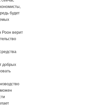
к сейчас
экономисты,
редь будет
яемых
н Роон верит
ительство
 средства
т добрых
ровать
оизводство
озможен
сти
елает