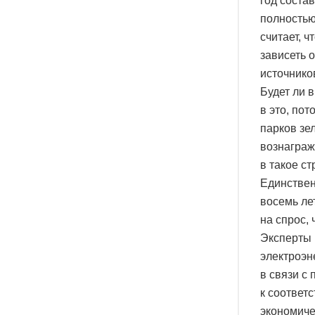
год состав
полностью
считает, 
зависеть 
источнико
Будет ли 
в это, по
парков зе
вознаграж
в такое ст
Единствен
восемь ле
на спрос,
Эксперты 
электроэн
в связи с
к соответ
экономиче