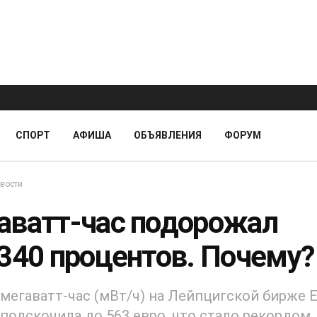
СПОРТ
АФИША
ОБЪЯВЛЕНИЯ
ФОРУМ
вости
аватт-час подорожал
2340 процентов. Почему?
 мегаватт-час (мВт/ч) на Лейпцигской бирже 
 подскочила до 563 евро, что стало рекордом.