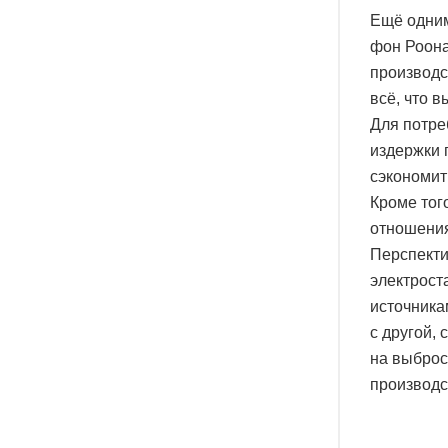
Ещё одним
фон Роона
производс
всё, что в
Для потре
издержки 
сэкономит
Кроме тог
отношени
Перспекти
электрост
источника
с другой,
на выброс
производс