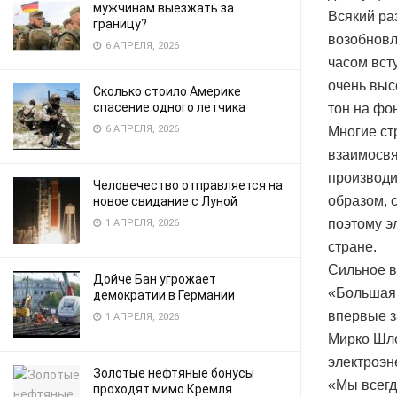
мужчинам выезжать за
Всякий раз
границу?
возобновл
6 АПРЕЛЯ, 2026
часом вст
очень выс
Сколько стоило Америке
спасение одного летчика
тон на фо
6 АПРЕЛЯ, 2026
Многие ст
взаимосвя
производи
Человечество отправляется на
образом, 
новое свидание с Луной
поэтому э
1 АПРЕЛЯ, 2026
стране.
Сильное в
Дойче Бан угрожает
«Большая 
демократии в Германии
впервые з
1 АПРЕЛЯ, 2026
Мирко Шло
электроэн
Золотые нефтяные бонусы
«Мы всегд
проходят мимо Кремля