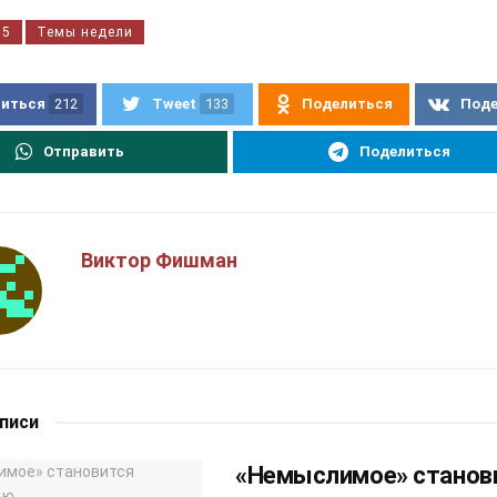
35
Темы недели
иться
212
Tweet
133
Поделиться
Под
Отправить
Поделиться
Виктор Фишман
аписи
«Немыслимое» станов