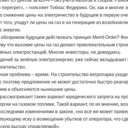
ляет 65 центов за кВт•ч – без учёта налогов и сборов. Рыно
 перегрет», – поясняет Тобиас Федерико. Он, как и многие 
что снижение цены на электричество в будущем в первую оче
от того, упадут ли цены на газ и на генерацию из возобновл
в энергии.
в обозримом будущем действовать принцип Merrit-Order? Фо
тому что высокие цены на газ делают привлекательным стро
лёных электростанций. Многие инвесторы, не дожидаясь
дений за зелёную электроэнергию, уже сейчас вкладывают
роительство.
ная проблема – время. На строительство ветропарка уходи
т, поэтому предложение не может достаточно быстро реаги
 чем и объясняются нынешние цены.
рассматривают также вариант юридического запрета на пр
ергии на газовом топливе. Такой вариант, по их мнению, в
 последними изменениями в законе, «но всё же может приве
ствующему иску о возмещении убытков от оператора, что сд
скую выгоду управляемой».