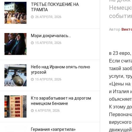
ТРЕТЬЕ ПОКУШЕНИЕ НА
Немецк
ТРАМПА
события
26 АПРЕЛЯ, 2026
Автор
Викт
Мэри докричалась…
15 АПРЕЛЯ, 2026
в 23 евро
Если счит
Небо над Ираном опять полно
такой зао
угрозой
услуги, т
15 АПРЕЛЯ, 2026
«Цены на 
и Италия 
Кто зарабатывает на дорогом
объясняет
немецком бензине
К этому д
6 АПРЕЛЯ, 2026
Первонача
вирусного
Германия «запретила»
движущей 