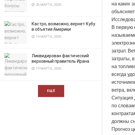
на каких э
26 МАРТА, 2026
объясняет
Исследова
Кастро, возможно, вернет Кубу
В первую 
в объятия Америки
называемы
19 МАРТА, 2026
электроэн
затрат. В
Ликвидирован фактический
затраты, 
верховный правитель Ирана
на топлив
19 МАРТА, 2026
всегда уд
источников
ветра, вк
ЕЩЁ
Ситуация 
по словам
контракта
должны сн
Прогноз ц