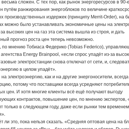
, весьма сложен. С тех пор, как рынок энергоресурсов в 90-
н путём ранжирования энергоблоков по величине краткоср
х производственных издержек (принципу Merrit-Order), на 
ах можно было устанавливать экономичные цены на электр
за высоких цен на газ эта система вышла из строя, и дать
ный прогноз роста цен теперь невозможно.
 по мнению Тобиаса Федерико (Tobias Federico), управляю
агентства Energy Brainpool, «если спрос упадёт из-за высок
газовые электростанции снова отключат от сети, и, следова
оэнергию в целом упадёт».
 на электроэнергию, как и на другие энергоносители, всегда
рцию, потому что поставщики всегда усредняют потребител
ых цен. И хотя многие клиенты всё ещё получают выгоду
вующих контрактов, повышение цен, по мнению экспертов, 
ит только в следующем году, даже если рынки тем временем
я».
т ли это, пока нельзя сказать. «Средняя оптовая цена на 