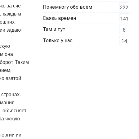
ко за счёт
Понемногу обо всём
322
 с каждым
Связь времен
141
нешних
Там и тут
8
ции задают
Только у нас
14
скую
ем она
борот. Таким
нием,
но взятой
 странах.
рмания
– объясняет
за чужую
нергии ии