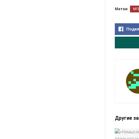
Метки:
№
Подел
Другие з