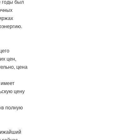
е годы был
очных
биржах
оэнергию.
щего
их цен,
тельно, цена
 имеет
ьскую цену
«в полную
ближайший