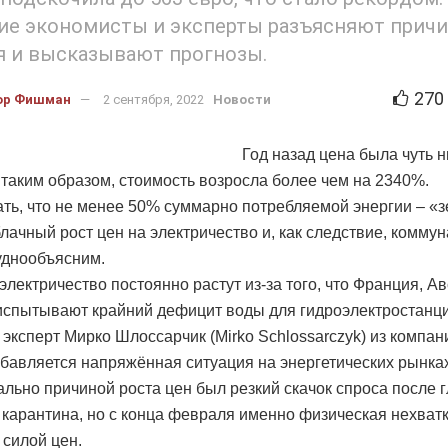
ие экономисты и эксперты разъясняют причи
 и высказывают прогнозы.
270
ор Фишман
2 сентября, 2022
Новости
Год назад цена была чуть 
, таким образом, стоимость возросла более чем на 2340%.
ать, что не менее 50% суммарно потребляемой энергии – «з
блачный рост цен на электричество и, как следствие, комму
руднообъясним.
электричество постоянно растут из-за того, что Франция, А
испытывают крайний дефицит воды для гидроэлектростанци
 эксперт Мирко Шлоссарчик (Mirko Schlossarczyk) из компани
обавляется напряжённая ситуация на энергетических рынках
льно причиной роста цен был резкий скачок спроса после 
 карантина, но с конца февраля именно физическая нехватк
силой цен.