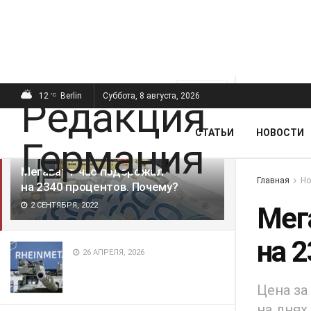
ПОСЛЕДНИЕ
ПОПУЛЯРНЫЕ
Фильтр
12
Berlin
Суббота, 8 августа, 2026
°C
СТАТЬИ
НОВОСТИ
Мегаватт-час подорожал
Главная
Но
на 2340 процентов. Почему?
2 СЕНТЯБРЯ, 2022
Мег
на 
26 АПРЕЛЯ, 2026
Цена за
на днях