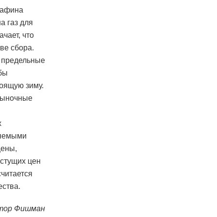
рафина
а газ для
чает, что
тве сбора.
е предельные
бы
тоящую зиму.
 рыночные
х
ляемыми
цены,
астущих цен
считается
ества.
тор Фишман