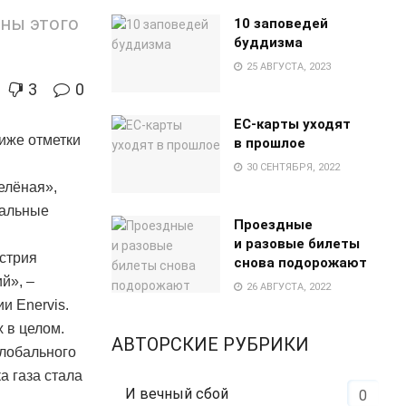
ны этого
10 заповедей
буддизма
25 АВГУСТА, 2023
3
0
EC-карты уходят
ниже отметки
в прошлое
30 СЕНТЯБРЯ, 2022
елёная»,
нальные
Проездные
и разовые билеты
встрия
снова подорожают
й», –
26 АВГУСТА, 2022
и Enervis.
 в целом.
АВТОРСКИЕ РУБРИКИ
глобального
а газа стала
И вечный сбой
0