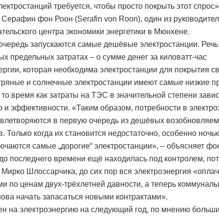
лектростанций требуется, чтобы просто покрыть этот спрос»
 Серафин фон Роон (Serafin von Roon), один из руководите
тельского центра экономики энергетики в Мюнхене.
очередь запускаются самые дешёвые электростанции. Речь 
х предельных затратах – о сумме денег за киловатт-час
ергии, которая необходима электростанции для покрытия с
етряные и солнечные электростанции имеют самые низкие 
в то время как затраты на ТЭС в значительной степени завис
о и эффективности. «Таким образом, потребности в электро
овлетворяются в первую очередь из дешёвых возобновляе
. Только когда их становится недостаточно, особенно ночью
лючаются самые „дорогие“ электростанции», – объясняет фо
до последнего времени ещё находилась под контролем, пот
 Мирко Шлоссарчика, до сих пор вся электроэнергия «опла
ми по ценам двух-трёхлетней давности, а теперь коммунал
ова начать запасаться новыми контрактами».
ен на электроэнергию на следующий год, по мнению больш