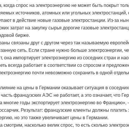
, когда спрос на электроэнергию не может быть покрыт толь
яемых источников, атомных или угольных электростанций,
упают в действие новые газовые электростанции. Из-за ны
оких затрат на закупку сырья дорогие газовые электростан
ндовой бирже.
раны связаны друг с другом через так называемую европей
занную сеть. Если стране нужно больше электроэнергии, ч
т, она импортирует электроэнергию из соседних стран и нао
сеть всегда работает в соответствии со спросом и предложе
лектроэнергию почти невозможно сохранить в одной отдель
лияние на цены в Германии оказывает ситуация в соседних
часть французских АЭС не работает, а это означает, что Ге
а многие годы экспортирует электроэнергию во Францию», 
ссарчик. Результат: французские клиенты должны платить 
ергию, но это также увеличивает цены в Германии.
а смотрим, насколько велик спрос, то есть сколько электроэ