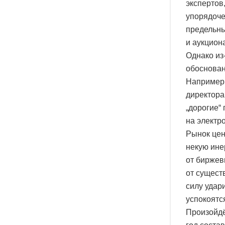
экспертов
упорядоче
предельны
и аукцион
Однако из-
обоснован
Например,
директора 
„дорогие“ 
на электр
Рынок цен
некую ине
от биржев
от сущест
силу удар
успокоятс
Произойдё