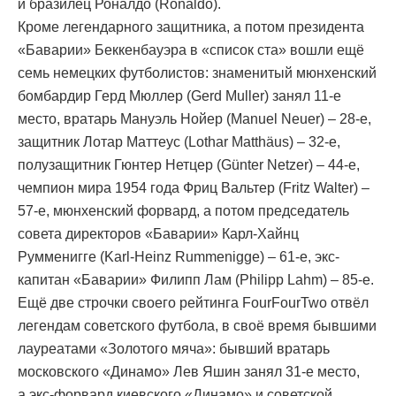
и бразилец Роналдо (Ronaldo).
Кроме легендарного защитника, а потом президента
«Баварии» Беккенбауэра в «список ста» вошли ещё
семь немецких футболистов: знаменитый мюнхенский
бомбардир Герд Мюллер (Gerd Muller) занял 11-е
место, вратарь Мануэль Нойер (Manuel Neuer) – 28-е,
защитник Лотар Маттеус (Lothar Matthäus) – 32-е,
полузащитник Гюнтер Нетцер (Günter Netzer) – 44-е,
чемпион мира 1954 года Фриц Вальтер (Fritz Walter) –
57-е, мюнхенский форвард, а потом председатель
совета директоров «Баварии» Карл-Хайнц
Румменигге (Karl-Heinz Rummenigge) – 61-е, экс-
капитан «Баварии» Филипп Лам (Philipp Lahm) – 85-е.
Ещё две строчки своего рейтинга FourFourTwo отвёл
легендам советского футбола, в своё время бывшими
лауреатами «Золотого мяча»: бывший вратарь
московского «Динамо» Лев Яшин занял 31-е место,
а экс-форвард киевского «Динамо» и советской