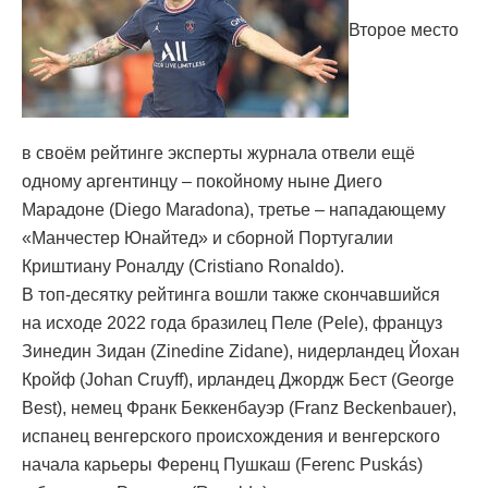
Второе место
в своём рейтинге эксперты журнала отвели ещё
одному аргентинцу – покойному ныне Диего
Марадоне (Diego Maradona), третье – нападающему
«Манчестер Юнайтед» и сборной Португалии
Криштиану Роналду (Cristiano Ronaldo).
В топ-десятку рейтинга вошли также скончавшийся
на исходе 2022 года бразилец Пеле (Pele), француз
Зинедин Зидан (Zinedine Zidane), нидерландец Йохан
Кройф (Johan Cruyff), ирландец Джордж Бест (George
Best), немец Франк Беккенбауэр (Franz Beckenbauer),
испанец венгерского происхождения и венгерского
начала карьеры Ференц Пушкаш (Ferenc Puskás)