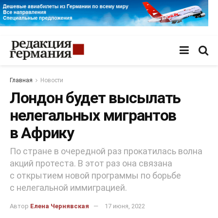
Главная
Новости
Лондон будет высылать
нелегальных мигрантов
в Африку
По стране в очередной раз прокатилась волна
акций протеста. В этот раз она связана
с открытием новой программы по борьбе
с нелегальной иммиграцией.
Автор
Елена Чернявская
17 июня, 2022