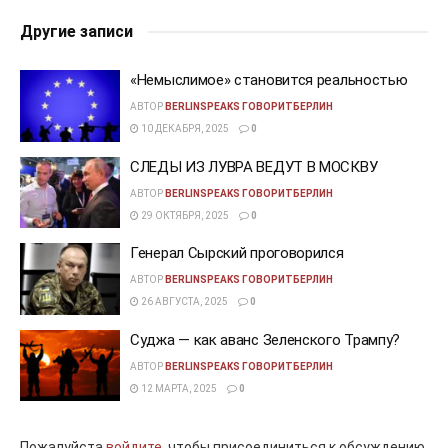
Другие записи
«Немыслимое» становится реальностью
АВТОР
BERLINSPEAKS ГОВОРИТБЕРЛИН
10 ДЕКАБРЯ, 2025
0
СЛЕДЫ ИЗ ЛУВРА ВЕДУТ В МОСКВУ
АВТОР
BERLINSPEAKS ГОВОРИТБЕРЛИН
29 ОКТЯБРЯ, 2025
0
Генерал Сырский проговорился
АВТОР
BERLINSPEAKS ГОВОРИТБЕРЛИН
26 АВГУСТА, 2025
0
Суджа — как аванс Зеленского Трампу?
АВТОР
BERLINSPEAKS ГОВОРИТБЕРЛИН
12 МАРТА, 2025
0
Пожалуйста
войдите,
чтобы присоединиться к обсуждению