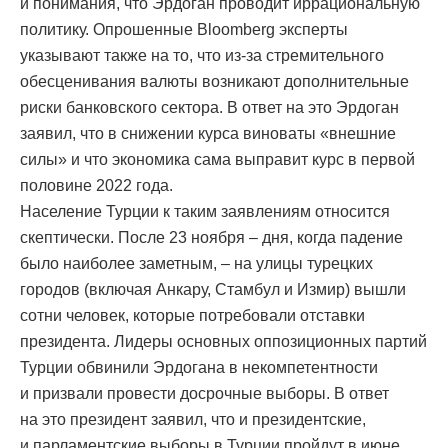
и понимания, что Эрдоган проводит иррациональную
политику. Опрошенные Bloomberg эксперты
указывают также на то, что из-за стремительного
обесценивания валюты возникают дополнительные
риски банковского сектора. В ответ на это Эрдоган
заявил, что в снижении курса виноваты «внешние
силы» и что экономика сама выправит курс в первой
половине 2022 года.
Население Турции к таким заявлениям относится
скептически. После 23 ноября – дня, когда падение
было наиболее заметным, – на улицы турецких
городов (включая Анкару, Стамбул и Измир) вышли
сотни человек, которые потребовали отставки
президента. Лидеры основных оппозиционных партий
Турции обвинили Эрдогана в некомпетентности
и призвали провести досрочные выборы. В ответ
на это президент заявил, что и президентские,
и парламентские выборы в Турции пройдут в июне