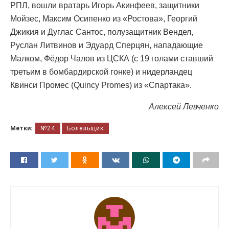
РПЛ, вошли вратарь Игорь Акинфеев, защитники
Мойзес, Максим Осипенко из «Ростова», Георгий
Джикия и Дуглас Сантос, полузащитник Вендел,
Руслан Литвинов и Эдуард Сперцян, нападающие
Малком, Фёдор Чалов из ЦСКА (с 19 голами ставший
третьим в бомбардирской гонке) и нидерландец
Квинси Промес (Quincy Promes) из «Спартака».
Алексей Левченко
Метки:
№24
Болельщик