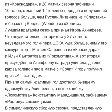
из «Краснодара», в 28 матчах сезона забивший
10 голов, отдавший 12 голевых передач и получивший
голосов больше, чем Руслан Литвинов из «Спартака»
и бразилец Вендел (Wendel) из «Зенита».
Лучшим вратарём сезона признан Игорь Акинфеев.
Что неудивительно: авторитета у 37-летнего
неувядаемого голкипера ЦСКА куда больше, чем у его
конкурентов – Матвея Сафонова из «Краснодара»
и Ильи Лантратова из «Локомотива». А вот вторая
присуждённая Акинфееву награда удивила, да ещё
как: за голевой пас в матче с «Сочи» Игорь получил
приз «Ассист года».
Приз за самый красивый гол достался бывшему
одноклубнику Акинфеева, а ныне хавбеку
«Локомотива» Константину Марадишвили, забившему
«Ростову» «ножницами».
В символическую сборную сезона, представленную