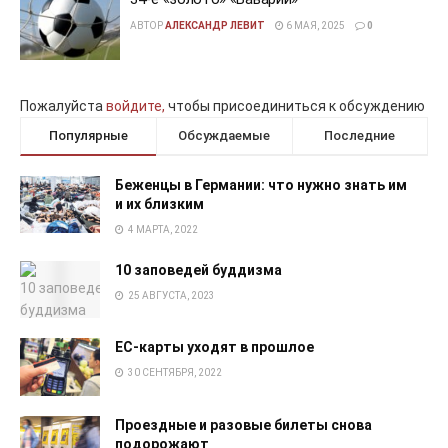
АВТОР
АЛЕКСАНДР ЛЕВИТ
6 МАЯ, 2025
0
Пожалуйста
войдите,
чтобы присоединиться к обсуждению
Популярные
Обсуждаемые
Последние
Беженцы в Германии: что нужно знать им
и их близким
4 МАРТА, 2022
10 заповедей буддизма
25 АВГУСТА, 2023
EC-карты уходят в прошлое
30 СЕНТЯБРЯ, 2022
Проездные и разовые билеты снова
подорожают