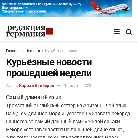
Главная
Новости
Курьёзные новости
Курьёзные новости
прошедшей недели
Автор
Кирилл Балберов
10 марта, 2023
Самый длинный язык
Трёхлетний английский сеттер из Аризоны, чей язык
на 9,5 см длиннее морды, удостоен мирового рекорда
Гиннесса за самый длинный язык у живой собаки.
Рекорд устанавливается не по общей длине языка,
а по тому, насколько он свисает от кончика морды.