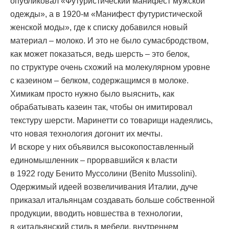
опубликовал «Футуристический манифест мужской
одежды», а в 1920-м «Манифест футуристической
женской моды», где к списку добавился новый
материал – молоко. И это не было сумасбродством,
как может показаться, ведь шерсть – это белок,
по структуре очень схожий на молекулярном уровне
с казеином – белком, содержащимся в молоке.
Химикам просто нужно было выяснить, как
обрабатывать казеин так, чтобы он имитировал
текстуру шерсти. Маринетти со товарищи надеялись,
что новая технология догонит их мечты.
И вскоре у них объявился высокопоставленный
единомышленник – прорвавшийся к власти
в 1922 году Бенито Муссолини (Benito Mussolini).
Одержимый идеей возвеличивания Италии, дуче
приказал итальянцам создавать больше собственной
продукции, вводить новшества в технологии,
в «итальянский стиль в мебели, внутреннем