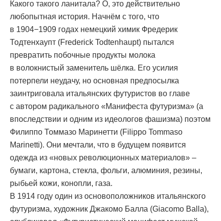
Какого такого ланитала? О, это действительно
любопытная история. Начнём с того, что
в 1904−1909 годах немецкий химик Фредерик
Тодтенхаупт (Frederick Todtenhaupt) пытался
превратить побочные продукты молока
в волокнистый заменитель шёлка. Его усилия
потерпели неудачу, но основная предпосылка
заинтриговала итальянских футуристов во главе
с автором радикального «Манифеста футуризма» (а
впоследствии и одним из идеологов фашизма) поэтом
Филиппо Томмазо Маринетти (Filippo Tommaso
Marinetti). Они мечтали, что в будущем появится
одежда из «новых революционных материалов» –
бумаги, картона, стекла, фольги, алюминия, резины,
рыбьей кожи, конопли, газа.
В 1914 году один из основоположников итальянского
футуризма, художник Джакомо Балла (Giacomo Balla),