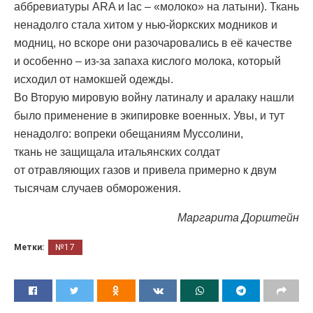
аббревиатуры ARA и lac – «молоко» на латыни). Ткань
ненадолго стала хитом у нью-йоркских модников и
модниц, но вскоре они разочаровались в её качестве
и особенно – из-за запаха кислого молока, который
исходил от намокшей одежды.
Во Вторую мировую войну латиналу и аралаку нашли
было применение в экипировке военных. Увы, и тут
ненадолго: вопреки обещаниям Муссолини,
ткань не защищала итальянских солдат
от отравляющих газов и привела примерно к двум
тысячам случаев обморожения.
Маргарита Дорштейн
Метки:
№17