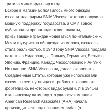
тратила миллиарды лир в год.
Вскоре в магазинах появилось много одежды
из ланитала фирмы SNIA Viscosa, которая получила
мощную поддержку государства, а СМИ вовсю
публиковали пропагандистские плакаты,
призывающие граждан «одеваться по-итальянски».
Мечта футуристов об одежде из молока, казалось,
стала реальностью. К 1940 году SNIA Viscosa продала
патенты в Нидерланды, Польшу, Германию, Бельгию,
Японию, Францию, Канаду, Чехословакию и Англию.
Но главное, SNIA Viscosa надеялась завоевать
Соединённые Штаты, которые уже использовали
казеин в клее, пуговицах и гребнях, в клавишах
фортепиано, некоторых видах бумаги. И в 1941-м
итальянскому латиналу это удалось: компания
American Research Associates (ARA) начала
производить его под названием aralac (от