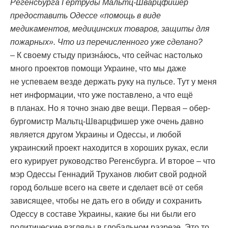
Регенсбурга Гертруды Мальтц-Шварцфишер
предоставить Одессе «помощь в виде
медикаментов, медицинских товаров, защиты для
пожарных». Что из перечисленного уже сделано?
– К своему стыду признáюсь, что сейчас настолько
много проектов помощи Украине, что мы даже
не успеваем везде держать руку на пульсе. Тут у меня
нет информации, что уже поставлено, а что ещё
в планах. Но я точно знаю две вещи. Первая – обер-
бургомистр Мальтц-Шварцфишер уже очень давно
является другом Украины и Одессы, и любой
украинский проект находится в хороших руках, если
его курирует руководство Регенсбурга. И второе – что
мэр Одессы Геннадий Труханов любит свой родной
город больше всего на свете и сделает всё от себя
зависящее, чтобы не дать его в обиду и сохранить
Одессу в составе Украины, какие бы ни были его
политические взгляды в глобальном разрезе. Это то,