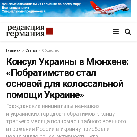
Главная
Статьи
Общество
Консул Украины в Мюнхене:
«Побратимство стал
основой для колоссальной
помощи Украине»
Гражданские инициативы немецких
и украинских городов-побратимов к концу
третьего месяца полномасштабного военного
вторжения России в Украину приобрели
невиданную ранее активность. Эта