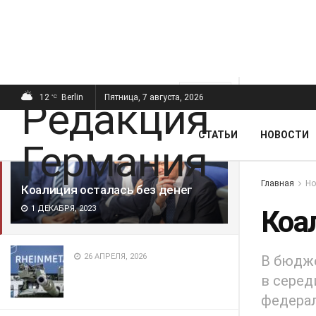
ПОСЛЕДНИЕ
ПОПУЛЯРНЫЕ
Фильтр
12
Berlin
Пятница, 7 августа, 2026
°C
СТАТЬИ
НОВОСТИ
Главная
Но
Коалиция осталась без денег
1 ДЕКАБРЯ, 2023
Коа
26 АПРЕЛЯ, 2026
В бюдже
в серед
федерал