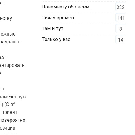
я.
Понемногу обо всём
322
Связь времен
141
льству
Там и тут
8
енежные
Только у нас
14
орядилось
ва –
рантировать
о
во
 намеченную
ц (Olaf
т принят
ловероятно,
позиции