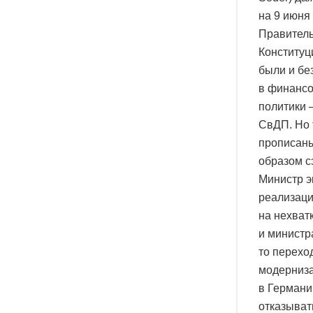
на 9 июня
Правитель
Конституц
были и бе
в финансо
политики 
СвДП. Но 
прописаны
образом с
Министр э
реализаци
на нехват
и министр
то перехо
модерниза
в Германи
отказыват