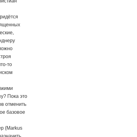
ристиан
придётся
священных
еские,
нднеру
 можно
строя
то-то
 иском
Какими
ву? Пока это
ов отменить
ое базовое
р (Markus
назначить