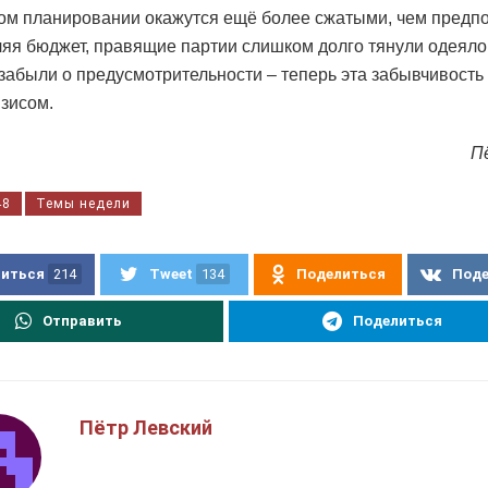
м планировании окажутся ещё более сжатыми, чем предпо
яя бюджет, правящие партии слишком долго тянули одеяло
 забыли о предусмотрительности – теперь эта забывчивость
зисом.
П
48
Темы недели
иться
214
Tweet
134
Поделиться
Под
Отправить
Поделиться
Пётр Левский