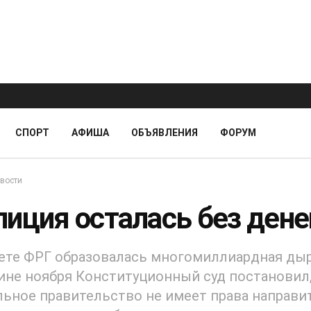
СПОРТ
АФИША
ОБЪЯВЛЕНИЯ
ФОРУМ
вости
лиция осталась без дене
те ФРГ образовалась многомиллиардная дыр
ине ноября Конституционный суд постановил,
ьное правительство не имеет права направи