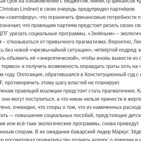
ый срок на ознакомление с бюджетом. Министр финансов К
Christian Lindner) в свою очередь предупредил партнёров
ии-«светофору», что ограничить финансовые потребности 
 означает, что правящим партиям предстоит резать своих 
ДПГ урезать социальные программы, «Зелёным» – экологич
 – отказываться от привычного прагматизма. Вероятно, Ли
сь без новой «чрезвычайной ситуации», четвёртой подряд:
ть объявить её «энергетической», чтобы вновь вывести из 
 тормоз» и получить возможность оправдать траты хоть на ч
м году. Оппозиция, обратившаяся в Конституционный суд с
F, противоречить этому шагу властей не планирует.
ленам правящей коалиции предстоит стать прагматичнее. 
они могут поступиться, а что никак нельзя принести в жерт
лено, очевидно, что споры о том, что из намеченных расход
тить –- повышение социальных пособий, предстоящее детск
ие или всё-таки экологические программы, снова приведут
онным спорам. В их ожидании баварский лидер Маркус Зёде
же посоветовал правительству поднять вопрос о доверии и 