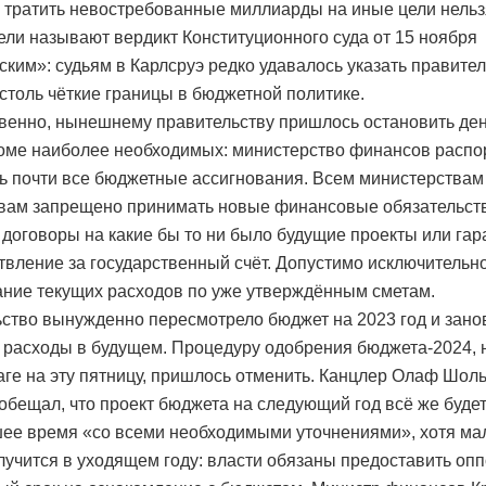
 тратить невостребованные миллиарды на иные цели нельз
ли называют вердикт Конституционного суда от 15 ноября
ским»: судьям в Карлсруэ редко удавалось указать правите
столь чёткие границы в бюджетной политике.
венно, нынешнему правительству пришлось остановить д
роме наиболее необходимых: министерство финансов расп
ь почти все бюджетные ассигнования. Всем министерствам
вам запрещено принимать новые финансовые обязательст
 договоры на какие бы то ни было будущие проекты или га
твление за государственный счёт. Допустимо исключительн
ние текущих расходов по уже утверждённым сметам.
ство вынужденно пересмотрело бюджет на 2023 год и зано
 расходы в будущем. Процедуру одобрения бюджета-2024,
аге на эту пятницу, пришлось отменить. Канцлер Олаф Шоль
ообещал, что проект бюджета на следующий год всё же буде
ее время «со всеми необходимыми уточнениями», хотя ма
олучится в уходящем году: власти обязаны предоставить оп