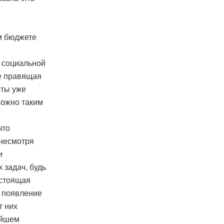
м бюджете
 социальной
же правящая
оты уже
можно таким
что
 несмотря
и
 задач, будь
остоящая
 появление
т них
ейшем