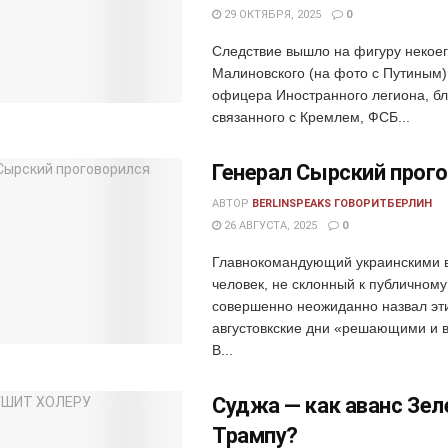
29 ОКТЯБРЯ, 2025
0
Следствие вышло на фигуру некое
Малиновского (на фото с Путиным)
офицера Иностранного легиона, бл
связанного с Кремлем, ФСБ...
Генерал Сырский прог
АВТОР
BERLINSPEAKS ГОВОРИТБЕРЛИН
26 АВГУСТА, 2025
0
Главнокомандующий украинскими 
человек, не склонный к публичному
совершенно неожиданно назвал эт
августовкские дни «решающими и 
В...
Суджа — как аванс Зел
Трампу?