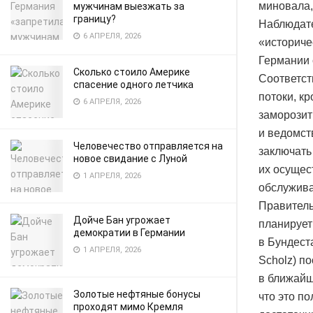
миновала,
мужчинам выезжать за
границу?
Наблюдате
6 АПРЕЛЯ, 2026
«историче
Германии 
Сколько стоило Америке
Соответст
спасение одного летчика
потоки, к
6 АПРЕЛЯ, 2026
заморозит
и ведомст
Человечество отправляется на
заключать
новое свидание с Луной
их осущес
1 АПРЕЛЯ, 2026
обслужива
Правитель
Дойче Бан угрожает
планирует
демократии в Германии
в Бундест
1 АПРЕЛЯ, 2026
Scholz) п
в ближайш
Золотые нефтяные бонусы
что это п
проходят мимо Кремля