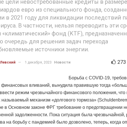
ие цели невостребованные кредиты в размер
иардов евро из специального фонда, созданн
и в 2021 году для ликвидации последствий 
ируса. В частности, нельзя переводить эти с
 «климатический» фонд (KTF), предназначен
ю очередь для решения задач перехода
бновляемые источники энергии.
273
 Левский
1 декабря, 2023
Новости
Борьба с COVID-19, требо
х финансовых вливаний, вынудила правившую тогда «боль
ввести режим чрезвычайного финансового положения, что
к называемый механизм «долгового тормоза» (Schuldenbrem
е в Основном законе ФРГ требование о предотвращении н
венной задолженности. Пока ситуация была чрезвычайной,
тва на борьбу с пандемией было дозволено, теперь, когда о