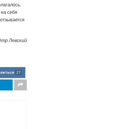
лагалось.
 на себя
 отзывается
ётр Левский
елиться
27