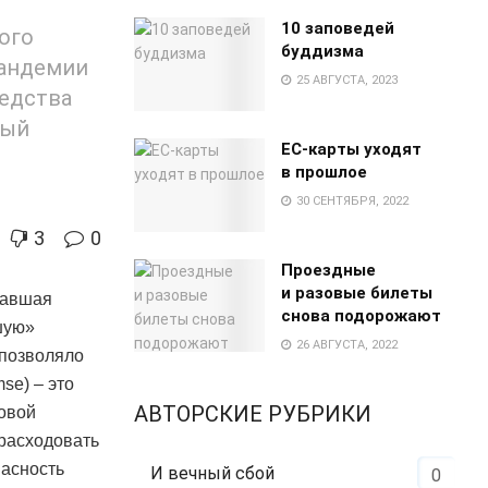
е
10 заповедей
ого
буддизма
пандемии
25 АВГУСТА, 2023
редства
ный
EC-карты уходят
в прошлое
30 СЕНТЯБРЯ, 2022
3
0
Проездные
и разовые билеты
вавшая
снова подорожают
шую»
26 АВГУСТА, 2022
 позволяло
se) – это
АВТОРСКИЕ РУБРИКИ
овой
 расходовать
пасность
И вечный сбой
0