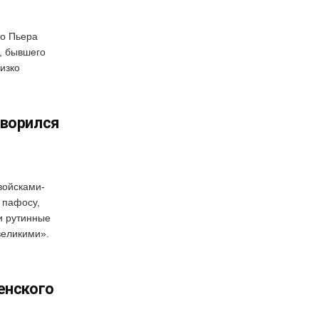
го Пьера
, бывшего
изко
оворился
войсками-
 пафосу,
и рутинные
великими».
енского