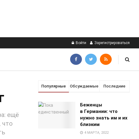
Войти
Зарегистрироваться
Популярные
Обсуждаемые
Последние
г
Беженцы
в Германии: что
а: ещё
нужно знать им и их
 что
близким
ть
4 МАРТА, 2022