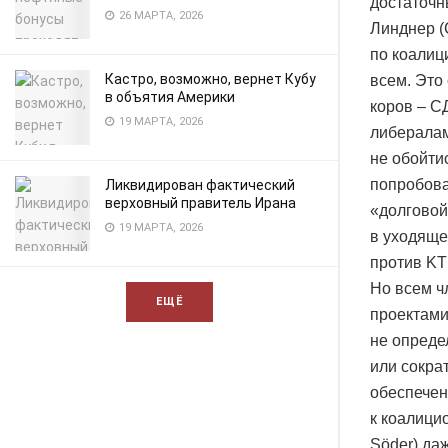
достаточн
26 МАРТА, 2026
Линднер (
по коалиц
Кастро, возможно, вернет Кубу
всем. Это
в объятия Америки
коров – С
19 МАРТА, 2026
либералам
не обойти
попробова
Ликвидирован фактический
верховный правитель Ирана
«долговой
19 МАРТА, 2026
в уходяще
против KT
Но всем ч
ЕЩЁ
проектами 
не опреде
или сокра
обеспечен
к коалици
Söder) да