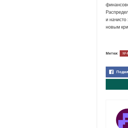
финансово
Распредел
и начисто
новым кри
Метки:
№
Подел