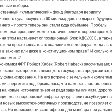
 новые выборы.
ственный «климатический» фонд благодаря вердикту
ионного суда похудел на 60 миллиардов, но дыры в будуще
з него – просто теперь они стали куда объёмнее. Пробелы
вом планировании можно частично решить корректировкой
– на этом настаивает оппозиционный блок ХДС/ХСС, а так
так ли просто сделать это коалиции-«светофору», когда льг
 в законах или даже в конституционном праве? И сколько 
экономить?
кономики ФРГ Роберт Хабек (Robert Habeck) рассчитывает, 
я основных проектов немецкого государства продолжится,
ку финансирования. На его встрече с земельными коллегам
ами энергетики подчёркивалось, что важность поставленных
д на новые источники энергии ради защиты климата, дорог
ция железнодорожной инфраструктуры или госсубсидии на
и новых высокотехнологичных производств, не позволяет о
ься. Но возможности «светофора» для манёвра при дальн