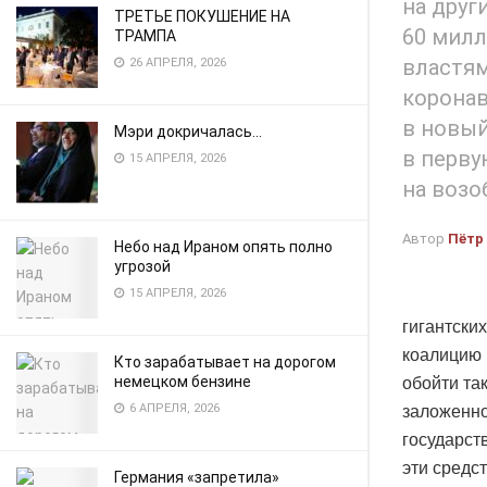
на друг
ТРЕТЬЕ ПОКУШЕНИЕ НА
60 милл
ТРАМПА
властям
26 АПРЕЛЯ, 2026
коронав
в новый
Мэри докричалась…
в перву
15 АПРЕЛЯ, 2026
на возо
Автор
Пётр
Небо над Ираном опять полно
угрозой
15 АПРЕЛЯ, 2026
гигантски
коалицию 
Кто зарабатывает на дорогом
немецком бензине
обойти та
6 АПРЕЛЯ, 2026
заложенно
государст
эти средс
Германия «запретила»