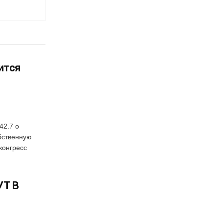
ится
42.7 о
бственную
конгресс
УТ В