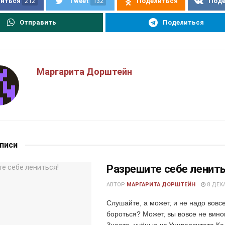
иться
212
Tweet
132
Поделиться
Под
Отправить
Поделиться
Маргарита Дорштейн
аписи
Разрешите себе ленить
АВТОР
МАРГАРИТА ДОРШТЕЙН
8 ДЕКА
Слушайте, а может, и не надо вовсе
бороться? Может, вы вовсе не вино
Знаете, учёные из Университета К