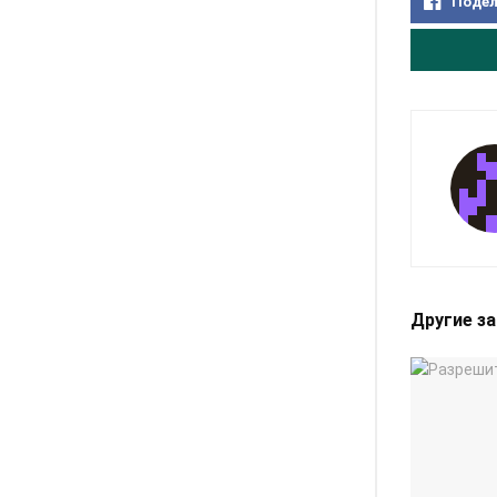
Подел
Другие з