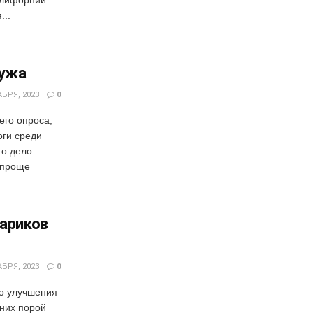
...
мужа
БРЯ, 2023
0
его опроса,
оги среди
то дело
 проще
кариков
БРЯ, 2023
0
го улучшения
 них порой