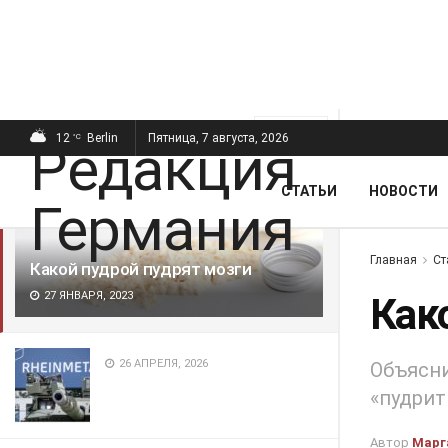
ПОСЛЕДНИЕ
ПОПУЛЯРНЫЕ
Фильтр
12
Berlin
Пятница, 7 августа, 2026
°C
СТАТЬИ
НОВОСТИ
Главная
Ст
Какой пудрой пудрят мозги
27 ЯНВАРЯ, 2023
Как
26 АПРЕЛЯ, 2026
Объясни
«пудрит
Автор
Марг