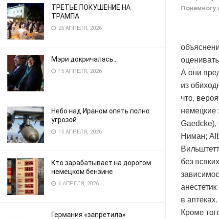
ТРЕТЬЕ ПОКУШЕНИЕ НА
Понемногу 
ТРАМПА
26 АПРЕЛЯ, 2026
объяснени
Мэри докричалась…
оценивать
15 АПРЕЛЯ, 2026
А они пре
из обиход
что, веро
немецкие 
Небо над Ираном опять полно
угрозой
Gaedcke),
15 АПРЕЛЯ, 2026
Ниман; Al
Вильштетте
без всяки
Кто зарабатывает на дорогом
немецком бензине
зависимос
6 АПРЕЛЯ, 2026
анестетик
в аптеках.
Кроме тог
Германия «запретила»