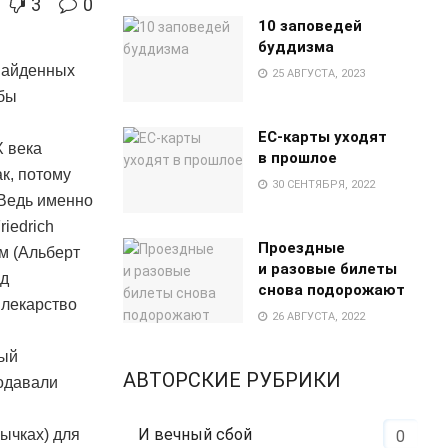
3
0
10 заповедей
буддизма
 найденных
25 АВГУСТА, 2023
обы
EC-карты уходят
Х века
в прошлое
к, потому
30 СЕНТЯБРЯ, 2022
 Ведь именно
iedrich
Проездные
м (Альберт
и разовые билеты
рд
снова подорожают
к лекарство
26 АВГУСТА, 2022
ный
АВТОРСКИЕ РУБРИКИ
родавали
И вечный сбой
вычках) для
0