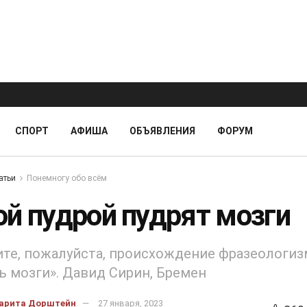
СПОРТ
АФИША
ОБЪЯВЛЕНИЯ
ФОРУМ
атьи
Понемногу обо всём
ой пудрой пудрят мозги
те, пожалуйста, происхождение фразеологиз
ь мозги». Давид Сирин, Бремен
арита Дорштейн
27 января, 2023