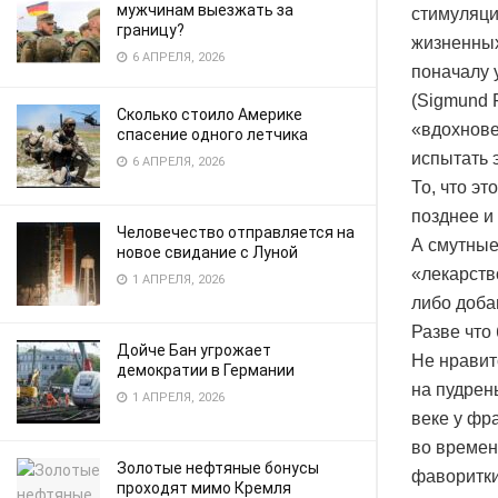
мужчинам выезжать за
стимуляци
границу?
жизненных
6 АПРЕЛЯ, 2026
поначалу 
(Sigmund 
Сколько стоило Америке
«вдохнове
спасение одного летчика
испытать 
6 АПРЕЛЯ, 2026
То, что э
позднее и 
Человечество отправляется на
А смутные
новое свидание с Луной
«лекарств
1 АПРЕЛЯ, 2026
либо добав
Разве что
Дойче Бан угрожает
Не нравит
демократии в Германии
на пудрены
1 АПРЕЛЯ, 2026
веке у фр
во времен
Золотые нефтяные бонусы
фаворитки
проходят мимо Кремля