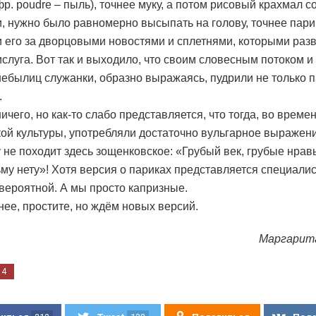
фр. poudre – пыль), точнее муку, а потом рисовый крахмал с
, нужно было равномерно высыпать на голову, точнее пари
и его за дворцовыми новостями и сплетнями, которыми раз
ислуга. Вот так и выходило, что своим словесным потоком 
ебылиц служанки, образно выражаясь, пудрили не только п
.
ичего, но как-то слабо представляется, что тогда, во време
ой культуры, употребляли достаточно вульгарное выражен
у не походит здесь зощенковское: «Грубый век, грубые нрав
му нету»! Хотя версия о париках представляется специали
вероятной. А мы просто капризные.
нее, простите, но ждём новых версий.
Маргарит
04