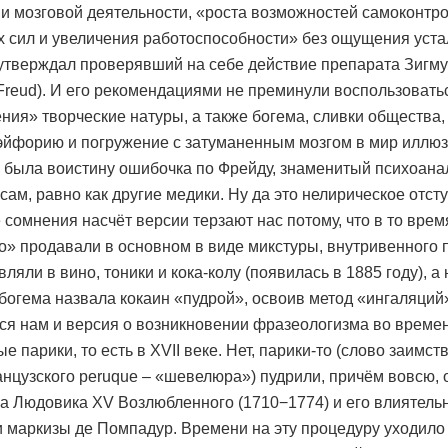
и мозговой деятельности, «роста возможностей самоконтро
 сил и увеличения работоспособности» без ощущения устал
утверждал проверявший на себе действие препарата Зигм
Freud). И его рекомендациями не преминули воспользовать
ния» творческие натуры, а также богема, сливки общества,
эйфорию и погружение с затуманенным мозгом в мир иллюз
то была воистину ошибочка по Фрейду, знаменитый психоана
сам, равно как другие медики. Ну да это нелирическое отст
 сомнения насчёт версии терзают нас потому, что в то врем
о» продавали в основном в виде микстуры, внутривенного 
ляли в вино, тоники и кока-колу (появилась в 1885 году), а
 богема назвала кокаин «пудрой», освоив метод «ингаляций
ся нам и версия о возникновении фразеологизма во време
е парики, то есть в XVII веке. Нет, парики-то (слово заимст
анцузского peruque – «шевелюра») пудрили, причём вовсю,
а Людовика XV Возлюбленного (1710−1774) и его влиятел
 маркизы де Помпадур. Времени на эту процедуру уходило