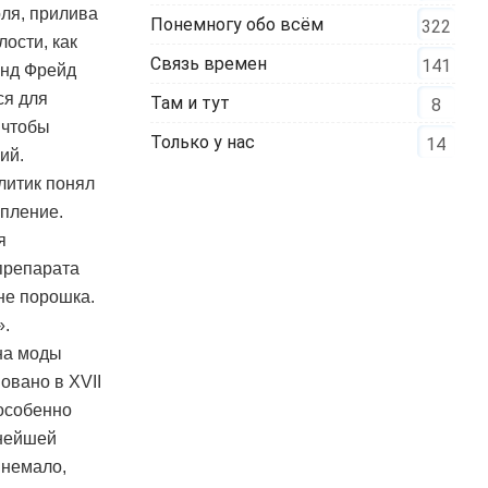
ля, прилива
Понемногу обо всём
322
ости, как
Связь времен
141
унд Фрейд
ся для
Там и тут
8
 чтобы
Только у нас
14
ий.
литик понял
упление.
я
препарата
 не порошка.
».
на моды
вовано в XVII
 особенно
ьнейшей
 немало,