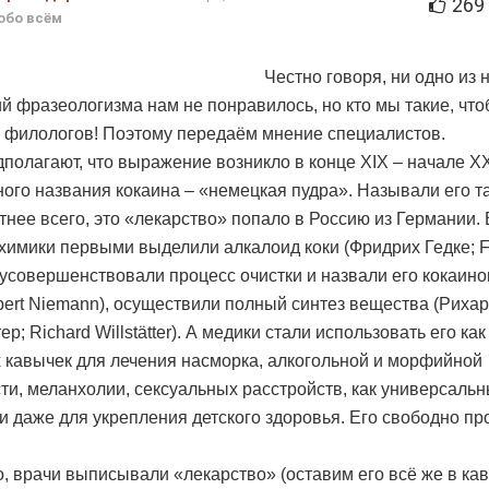
269
обо всём
Честно говоря, ни одно из
й фразеологизма нам не понравилось, но кто мы такие, чт
 филологов! Поэтому передаём мнение специалистов.
дполагают, что выражение возникло в конце XIX – начале Х
ного названия кокаина – «немецкая пудра». Называли его та
ятнее всего, это «лекарство» попало в Россию из Германии.
химики первыми выделили алкалоид коки (Фридрих Гедке; Fr
 усовершенствовали процесс очистки и назвали его кокаино
bert Niemann), осуществили полный синтез вещества (Риха
р; Richard Willstätter). А медики стали использовать его ка
х кавычек для лечения насморка, алкогольной и морфийной
ти, меланхолии, сексуальных расстройств, как универсаль
 и даже для укрепления детского здоровья. Его свободно п
о, врачи выписывали «лекарство» (оставим его всё же в ка