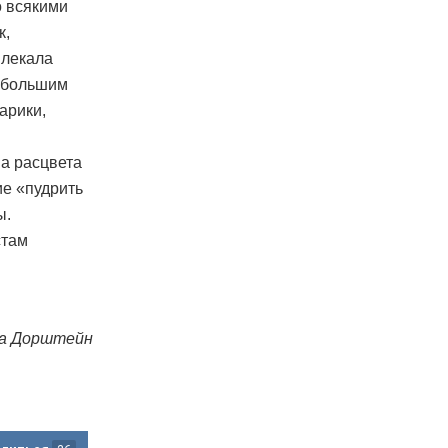
о всякими
к,
влекала
и большим
арики,
на расцвета
ие «пудрить
ы.
стам
а Дорштейн