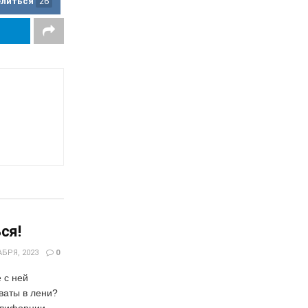
елиться
26
ся!
БРЯ, 2023
0
 с ней
ваты в лени?
алифорнии