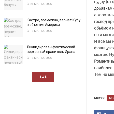
пудру (от 
26 МАРТА, 2026
добавками
а коротал
Кастро, возможно, вернет Кубу
господ пр
в объятия Америки
объёмом н
19 МАРТА, 2026
но и мозги
И всё бы н
Ликвидирован фактический
французск
верховный правитель Ирана
мозги». Н
19 МАРТА, 2026
Романтизь
наиболее 
Тем не ме
ЕЩЁ
Метки:
№