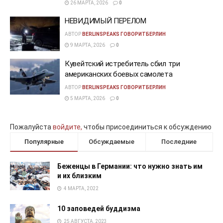
26 МАРТА, 2026
0
НЕВИДИМЫЙ ПЕРЕЛОМ
АВТОР
BERLINSPEAKS ГОВОРИТБЕРЛИН
9 МАРТА, 2026
0
Кувейтский истребитель сбил три
американских боевых самолета
АВТОР
BERLINSPEAKS ГОВОРИТБЕРЛИН
5 МАРТА, 2026
0
Пожалуйста
войдите,
чтобы присоединиться к обсуждению
Популярные
Обсуждаемые
Последние
Беженцы в Германии: что нужно знать им
и их близким
4 МАРТА, 2022
10 заповедей буддизма
25 АВГУСТА, 2023