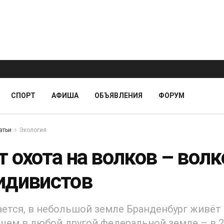
СПОРТ
АФИША
ОБЪЯВЛЕНИЯ
ФОРУМ
атьи
Экология
 охота на волков – волк
идивистов
ется, в небольшой земле Бранденбург живёт
 чем в любой другой федеральной земле – в 2