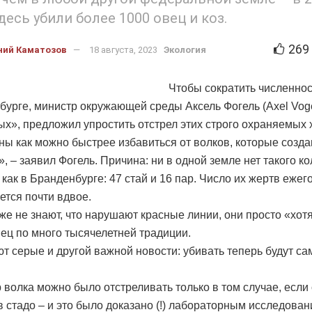
десь убили более 1000 овец и коз.
269
ний Каматозов
18 августа, 2023
Экология
Чтобы сократить численнос
бурге, министр окружающей среды Аксель Фогель (Axel Voge
ых», предложил упростить отстрел этих строго охраняемых
ы как можно быстрее избавиться от волков, которые созд
, – заявил Фогель. Причина: ни в одной земле нет такого к
 как в Бранденбурге: 47 стай и 16 пар. Число их жертв ежег
ется почти вдвое.
 же не знают, что нарушают красные линии, они просто «хот
вец по много тысячелетней традиции.
ют серые и другой важной новости: убивать теперь будут с
р волка можно было отстреливать только в том случае, есл
в стадо – и это было доказано (!) лабораторным исследова