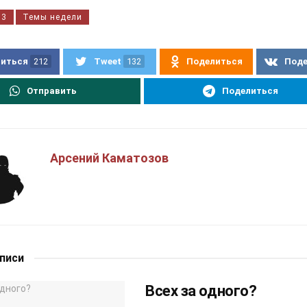
33
Темы недели
иться
212
Tweet
132
Поделиться
Под
Отправить
Поделиться
Арсений Каматозов
аписи
Всех за одного?