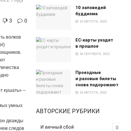
10 заповедей
буддизма
3
0
25 АВГУСТА, 2023
ть волков
EC-карты уходят
l)
в прошлое
 хищников.
30 СЕНТЯБРЯ, 2022
ают
оличества
Проездные
одно
и разовые билеты
снова подорожают
ят кушать» –
26 АВГУСТА, 2022
амых умных
АВТОРСКИЕ РУБРИКИ
и он дважды
И вечный сбой
0
нием следов