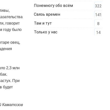
Понемногу обо всём
322
тивы,
Связь времен
141
азательства
Там и тут
и, говорит
8
м году было
Только у нас
14
отаре овец,
падения
ло 2,3 млн
бак.
пастух. При
в будет
й Каматозов