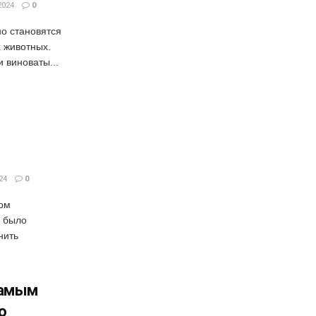
2024
0
о становятся
 животных.
и виноваты...
24
0
ом
е было
нить
самым
ю