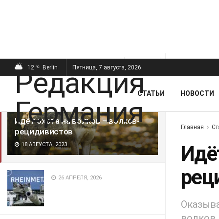
ПОСЛЕДНИЕ
ПОПУЛЯРНЫЕ
Фильтр
12
Berlin
Пятница, 7 августа, 2026
°C
СТАТЬИ
НОВОСТИ
Идёт охота на волков – волков-
Главная
Ст
рецидивистов
18 АВГУСТА, 2023
Идёт
рец
26 АПРЕЛЯ, 2026
Оказыва
волков,