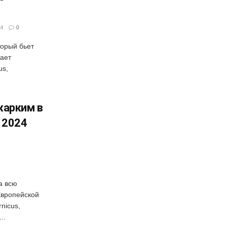
4
0
торый бьет
ает
us,
жарким в
 2024
а всю
Европейской
nicus,
..