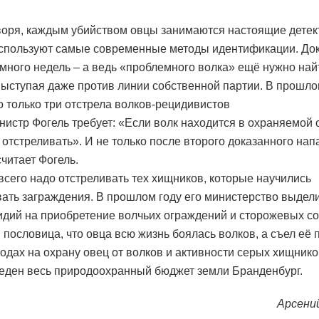
оря, каждым убийством овцы занимаются настоящие детек
спользуют самые современные методы идентификации. Док
много недель – а ведь «проблемного волка» ещё нужно найт
выступая даже против линии собственной партии. В прошло
 только три отстрела волков-рецидивистов
нистр Фогель требует: «Если волк находится в охраняемой 
 отстреливать». И не только после второго доказанного на
считает Фогель.
всего надо отстреливать тех хищников, которые научились
ать заграждения. В прошлом году его министерство выдели
идий на приобретение волчьих ограждений и сторожевых со
 пословица, что овца всю жизнь боялась волков, а съел её 
ходах на охрану овец от волков и активности серых хищнико
едeн весь природоохранный бюджет земли Бранденбург.
Арсени