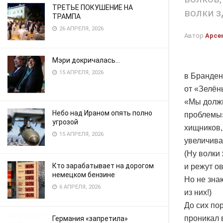
ТРЕТЬЕ ПОКУШЕНИЕ НА
волки з
ТРАМПА
26 АПРЕЛЯ, 2026
Автор
Арсе
Мэри докричалась…
15 АПРЕЛЯ, 2026
в Бранден
от «Зелён
«Мы должн
Небо над Ираном опять полно
проблемы»
угрозой
хищников,
15 АПРЕЛЯ, 2026
увеличива
(Ну волки
Кто зарабатывает на дорогом
и режут о
немецком бензине
Но не зна
6 АПРЕЛЯ, 2026
из них!)
До сих по
проникал 
Германия «запретила»