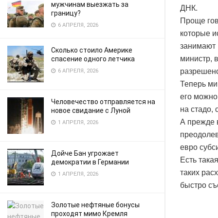
мужчинам выезжать за
ДНК.
границу?
Проще гов
6 АПРЕЛЯ, 2026
которые и
занимают 
Сколько стоило Америке
министр, 
спасение одного летчика
разрешено
6 АПРЕЛЯ, 2026
Теперь ми
его можно
Человечество отправляется на
на стадо, 
новое свидание с Луной
А прежде 
1 АПРЕЛЯ, 2026
преодолев
евро субс
Дойче Бан угрожает
Есть такая
демократии в Германии
таких рас
1 АПРЕЛЯ, 2026
быстро съ
Золотые нефтяные бонусы
проходят мимо Кремля