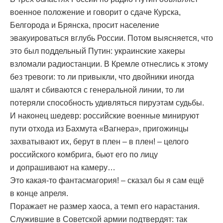
военное положение и говорит о сдаче Курска,
Белгорода и Брянска, просит население
эвакуироваться вглубь России. Потом выясняется, что
это был поддельный Путин: украинские хакеры
взломали радиостанции. В Кремле отнеслись к этому
без тревоги: то ли привыкли, что двойники иногда
шалят и сбиваются с генеральной линии, то ли
потеряли способность удивляться пируэтам судьбы.
И наконец шедевр: российские военные минируют
пути отхода из Бахмута «Вагнера», пригожинцы
захватывают их, берут в плен – в плен! – целого
российского комбрига, бьют его по лицу
и допрашивают на камеру…
Это какая-то фантасмагория! – сказал бы я сам ещё
в конце апреля.
Поражает не размер хаоса, а темп его нарастания.
Служившие в Советской армии подтвердят: так