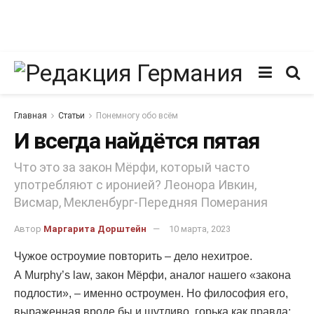
Главная
Статьи
Понемногу обо всём
И всегда найдётся пятая
Что это за закон Мёрфи, который часто
употребляют с иронией? Леонора Ивкин,
Висмар, Мекленбург-Передняя Померания
Автор
Маргарита Дорштейн
10 марта, 2023
Чужое остроумие повторить – дело нехитрое.
А Murphy’s law, закон Мёрфи, аналог нашего «закона
подлости», – именно остроумен. Но философия его,
выраженная вроде бы и шутливо, горька как правда: