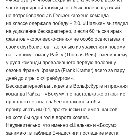
части турнирной таблицы, особых волевых усилий
не потребовалось: в Гельзенкирхене команда
на классе одержала победу – 2:0. «Шальке» выглядел
на удивление бесхарактерно, и если 60 тысяч ярых
фанатов «королевско-синих» не особо освистывали
своих футболистов, так только из уважения к новому
наставнику Томасу Райсу (Thomas Reis), сменившему
у руля команды провалившего первую половину
сезона Франка Крамера (Frank Kramer) всего за пару
дней до игры с «Фрайбургом».
Бесхарактерной выглядела в Вольфсбурге и прежняя
команда Райса – «Бохум»: не настолько же открытие
прошлого сезона слабее «волков», чтобы
проигрывать им 0:4, практически не имея шансов
на хотя бы один гол в ворота хозяев.
Неудивительно, что именно «Шальке» и «Бохум»
занимают в таблице Бундеслиги последние места.