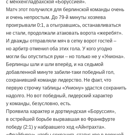
с мёнхенгладбахской «Боруссией».
Матч этот получился для берлинской команды очень
и очень непростым. До 79-й минуты хозяева
проигрывали 0:1, а отыгравшись, останавливаться
не стали, продолжали атаковать ворота «жеребят».
И дважды отправляли мяч в сетку ворот гостей –
но арбитр отменил оба этих гола. У кого угодно
могли бы опуститься руки – но только не у «Униона».
Берлинцы шли и шли вперёд, и на седьмой
добавленной минуте забили-таки победный гол,
сохранивший команде лидерство. Не факт, что
первую строчку таблицы «Униону» удастся сохранить
надолго. Но вот победный, лидерский характер
у команды, безусловно, есть.
Проявила характер и дортмундская «Боруссия»,
в острейшей борьбе вырвавшая во Франкфурте
победу (2:1) у набравшего ход «Айнтрахта».
«Фрайбургу», чтобы сохранить статус-кво в верхней