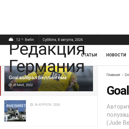
ПОСЛЕДНИЕ
ПОПУЛЯРНЫЕ
Фильтр
12
Berlin
Суббота, 8 августа, 2026
°C
СТАТЬИ
НОВОСТИ
Главная
Сп
Goal выбрал Беллингема
20 МАЯ, 2022
Goa
26 АПРЕЛЯ, 2026
Авторит
полузащ
(Jude B