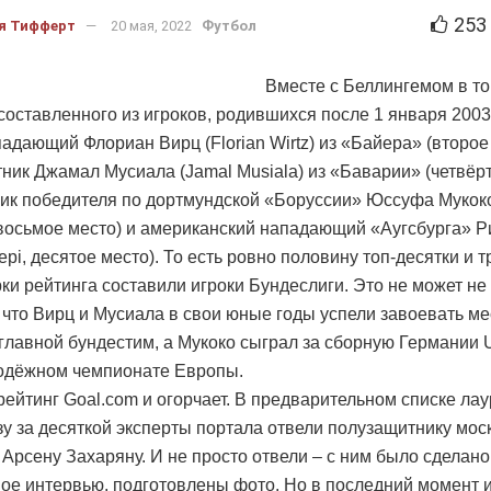
253
я Тифферт
20 мая, 2022
Футбол
Вместе с Беллингемом в то
 составленного из игроков, родившихся после 1 января 2003
адающий Флориан Вирц (Florian Wirtz) из «Байера» (второе 
ник Джамал Мусиала (Jamal Musiala) из «Баварии» (четвёрт
ик победителя по дортмундской «Боруссии» Юссуфа Мукоко
восьмое место) и американский нападающий «Аугсбурга» 
epi, десятое место). То есть ровно половину топ-десятки и т
рки рейтинга составили игроки Бундеслиги. Это не может не
 что Вирц и Мусиала в свои юные годы успели завоевать ме
 главной бундестим, а Мукоко сыграл за сборную Германии 
одёжном чемпионате Европы.
рейтинг Goal.com и огорчает. В предварительном списке ла
зу за десяткой эксперты портала отвели полузащитнику мос
Арсену Захаряну. И не просто отвели – с ним было сделано
ое интервью, подготовлены фото. Но в последний момент и