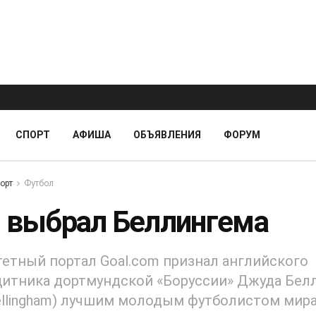
СПОРТ
АФИША
ОБЪЯВЛЕНИЯ
ФОРУМ
орт
Футбол
l выбрал Беллингема
етный портал Goal.com признал английского
итника дортмундской «Боруссии» Джуда Бел
ellingham) лучшим молодым футболистом мира