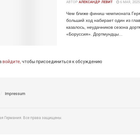
АВТОР
АЛЕКСАНДР ЛЕВИТ
6 МАЯ, 2025
Чем ближе финиш чемпионата Гер
больший ход набирает один из гла
казалось, неудачников сезона дор
«Боруссия». Дортмундцы...
а
войдите,
чтобы присоединиться к обсуждению
Impressum
ая Германия. Все права защищены.