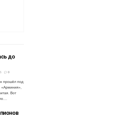
ась до
5
0
н прошёл под
. «Арминия»,
итая. Вот
о....
мпионов