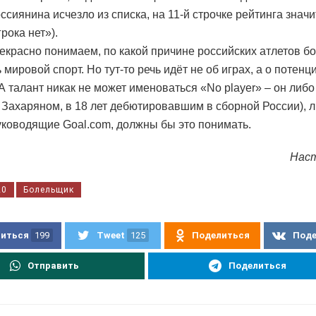
ссиянина исчезло из списка, на 11-й строчке рейтинга знач
грока нет»).
екрасно понимаем, по какой причине российских атлетов б
 мировой спорт. Но тут-то речь идёт не об играх, а о потен
А талант никак не может именоваться «No player» – он либо 
с Захаряном, в 18 лет дебютировавшим в сборной России), ли
уководящие Goal.com, должны бы это понимать.
Нас
20
Болельщик
иться
199
Tweet
125
Поделиться
Под
Отправить
Поделиться