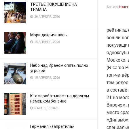
ТРЕТЬЕ ПОКУШЕНИЕ НА
Автор
Наст
ТРАМПА
26 АПРЕЛЯ, 2026
рейтинга,
Мэри докричалась…
вошли нап
15 АПРЕЛЯ, 2026
полузащит
одноклубн
Moukoko, 
Небо над Ираном опять полно
(Ricardo P
угрозой
топ-четвё
15 АПРЕЛЯ, 2026
тем более
в составе
Кто зарабатывает на дорогом
21 на мол
немецком бензине
Впрочем, 
6 АПРЕЛЯ, 2026
место сра
«Динамо» 
Германия «запретила»
специальн