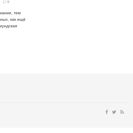
0
мании, тем
вных, как ещё
тмундская