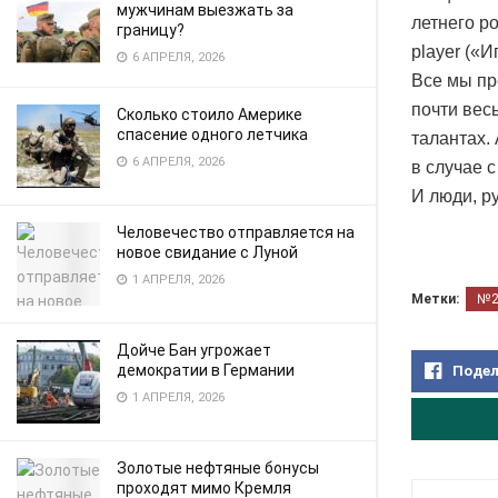
мужчинам выезжать за
летнего ро
границу?
player («И
6 АПРЕЛЯ, 2026
Все мы пр
почти весь
Сколько стоило Америке
спасение одного летчика
талантах. 
6 АПРЕЛЯ, 2026
в случае 
И люди, р
Человечество отправляется на
новое свидание с Луной
1 АПРЕЛЯ, 2026
Метки:
№
Дойче Бан угрожает
демократии в Германии
Подел
1 АПРЕЛЯ, 2026
Золотые нефтяные бонусы
проходят мимо Кремля