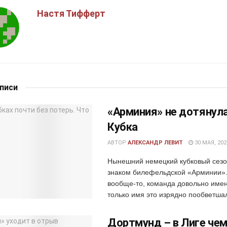
Настя Тифферт
аписи
«Арминия» не дотянул
Кубка
АВТОР
АЛЕКСАНДР ЛЕВИТ
30 МАЯ, 202
Нынешний немецкий кубковый сезо
знаком билефельдской «Арминии»
вообще-то, команда довольно имен
только имя это изрядно пообветшал
Дортмунд – в Лиге че