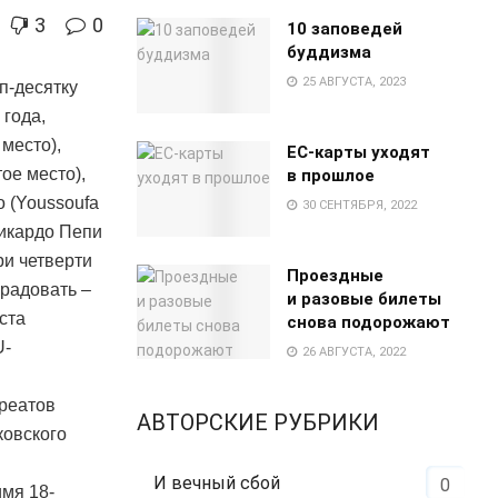
3
0
10 заповедей
буддизма
25 АВГУСТА, 2023
п-десятку
 года,
место),
EC-карты уходят
ое место),
в прошлое
 (Youssoufa
30 СЕНТЯБРЯ, 2022
Рикардо Пепи
ри четверти
Проездные
 радовать –
и разовые билеты
ста
снова подорожают
U-
26 АВГУСТА, 2022
уреатов
АВТОРСКИЕ РУБРИКИ
ковского
И вечный сбой
0
мя 18-