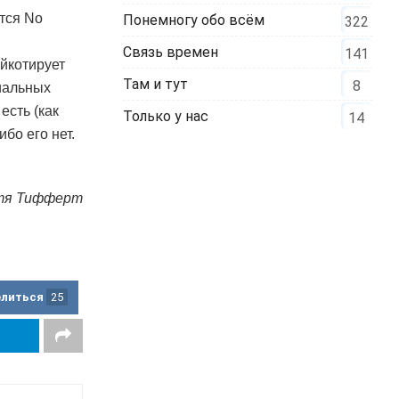
ится No
Понемногу обо всём
322
Связь времен
141
ойкотирует
Там и тут
8
циальных
есть (как
Только у нас
14
бо его нет.
тя Тифферт
елиться
25