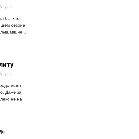
5
0
ил бы, что
ющем сезоне
слышавшие...
элиту
5
0
продолжает
ю. Даже за
леко не на
и»