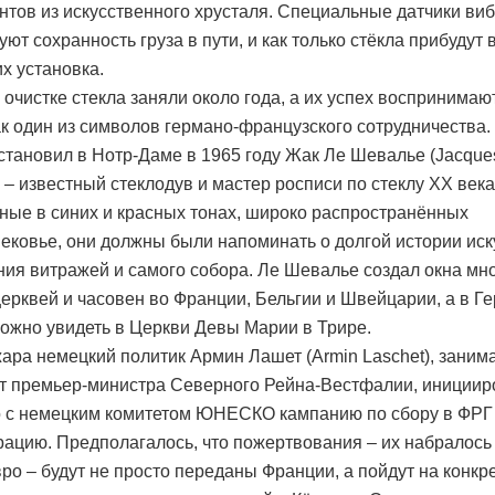
нтов из искусственного хрусталя. Специальные датчики ви
ют сохранность груза в пути, и как только стёкла прибудут 
их установка.
 очистке стекла заняли около года, а их успех воспринимаю
ак один из символов германо-французского сотрудничества.
становил в Нотр-Даме в 1965 году Жак Ле Шевалье (Jacque
) – известный стеклодув и мастер росписи по стеклу ХХ века
ые в синих и красных тонах, широко распространённых
ековье, они должны были напоминать о долгой истории иск
ния витражей и самого собора. Ле Шевалье создал окна мн
церквей и часовен во Франции, Бельгии и Швейцарии, а в Г
ожно увидеть в Церкви Девы Марии в Трире.
ара немецкий политик Армин Лашет (Armin Laschet), заним
т премьер-министра Северного Рейна-Вестфалии, инициир
 с немецким комитетом ЮНЕСКО кампанию по сбору в ФРГ
рацию. Предполагалось, что пожертвования – их набралось
вро – будут не просто переданы Франции, а пойдут на конкр