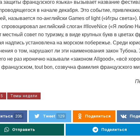
 защиты французского языка» вызывает название фестива
проводящегося в начале декабря. Это событие, привлекаю
ей, называется по-английски Games of light («Игры света»).
 спровоцировал английский слоган #IloveNice («Я люблю Ни
т местный совет по туризму, в виде крупных букв в цветах 
ая надпись установлена на морском побережье. Среди юрис
нения о том, нарушают ли эти наименования закон Тубона. 
его не раз иронично называли «законом Allgood», «всё хоро
 французском, tout bon, созвучна фамилия французского ми
П
15
Темы недели
иться
206
Tweet
129
Поделиться
Под
Отправить
Поделиться