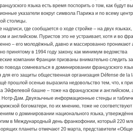
ранцузского языка есть время поспорить о том, как будут в
онные указатели вокруг символа Парижа и по всему центр
ой столицы.
 надписи, где сообщается о ходе стройке – на двух языках,
ом и английском. Пуристов это не устраивает, хотя и во фр
бенно – его молодёжный, давно и массированно проникают 
сно принятому в 1994 году закону, как минимум ведомства
еские компании Франции призваны внимательно следить за
ло повода сомневаться в доминировании французского язы
 для его защиты общественная организация Défense de la 
 ещё прошлой осенью выразила недовольство тем, что, к при
на Эйфелевой башне – тоже на французском и английском, 
а Нотр-Дам. Двуязычные информационные стенды и табличк
рижской богоматери, по их мнению, тоже не соответствуют
ениям о доминировании национального языка, утверждённ
 этим в Международный день франкофонии, который 220 мл
орящих планеты отмечают 20 марта, представители «Обще