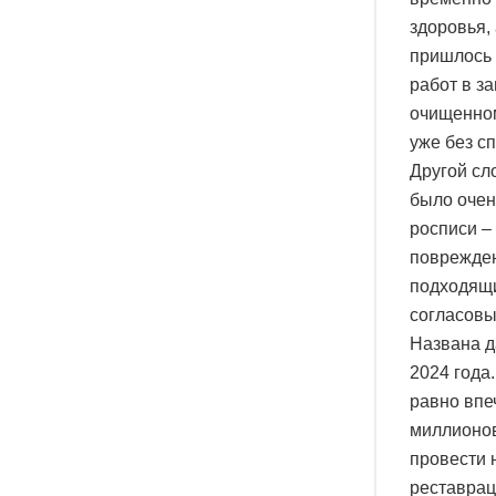
здоровья,
пришлось 
работ в з
очищенном
уже без с
Другой сл
было очен
росписи –
поврежден
подходящи
согласовы
Названа д
2024 года
равно впе
миллионов
провести 
реставрац