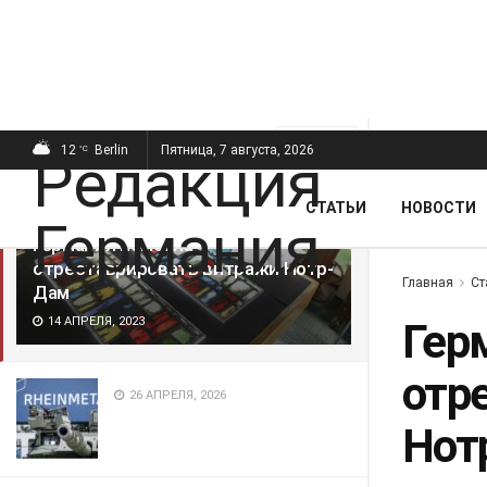
ПОСЛЕДНИЕ
ПОПУЛЯРНЫЕ
Фильтр
12
Berlin
Пятница, 7 августа, 2026
°C
СТАТЬИ
НОВОСТИ
Германия помогла
отреставрировать витражи Нотр-
Главная
Ст
Дам
14 АПРЕЛЯ, 2023
Гер
отр
26 АПРЕЛЯ, 2026
Нот