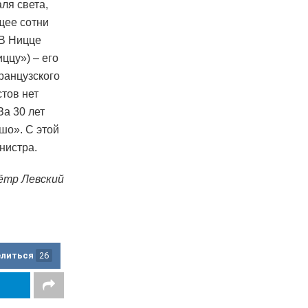
ля света,
щее сотни
 В Ницце
ццу») – его
французского
тов нет
За 30 лет
шо». С этой
нистра.
ётр Левский
елиться
26