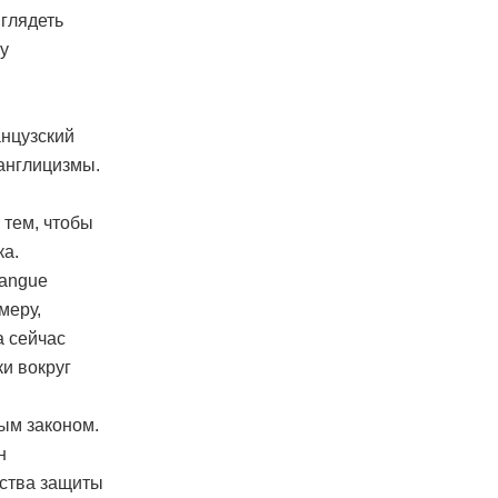
ыглядеть
у
анцузский
англицизмы.
 тем, чтобы
ка.
langue
меру,
а сейчас
и вокруг
ым законом.
н
ства защиты