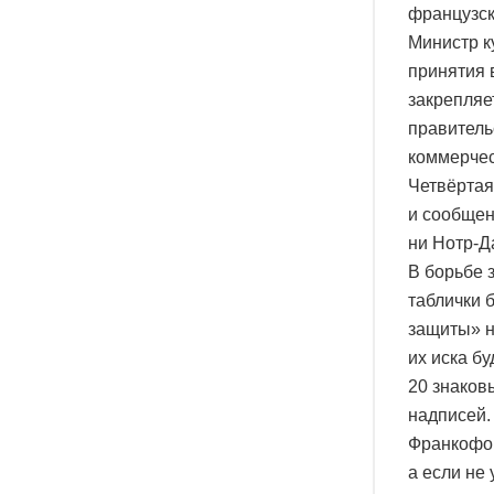
французск
Министр к
принятия 
закрепляе
правитель
коммерчес
Четвёртая
и сообщен
ни Нотр-Д
В борьбе 
таблички 
защиты» н
их иска б
20 знаков
надписей.
Франкофон
а если не