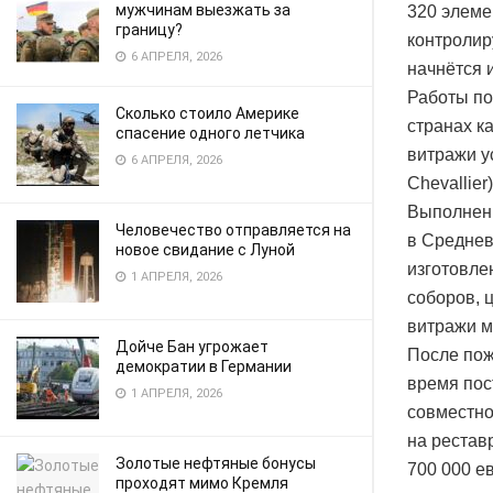
мужчинам выезжать за
320 элеме
границу?
контролиру
6 АПРЕЛЯ, 2026
начнётся 
Работы по
Сколько стоило Америке
странах к
спасение одного летчика
витражи у
6 АПРЕЛЯ, 2026
Chevallier
Выполненн
Человечество отправляется на
в Среднев
новое свидание с Луной
изготовле
1 АПРЕЛЯ, 2026
соборов, 
витражи м
Дойче Бан угрожает
После пож
демократии в Германии
время пос
1 АПРЕЛЯ, 2026
совместно
на рестав
Золотые нефтяные бонусы
700 000 е
проходят мимо Кремля