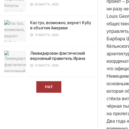
проект – 
26 МАРТА, 2026
ни разу н
Louis Geo
Кастро, возможно, вернет Кубу
обществен
в объятия Америки
управлять
19 МАРТА, 2026
Барбара Ш
Кёльнского
Ликвидирован фактический
архитекту
верховный правитель Ирана
координат
19 МАРТА, 2026
что офици
Немецким 
основными
ЕЩЁ
которая о
стёкла ви
чёрная пы
на прилег
Два года 
временно 