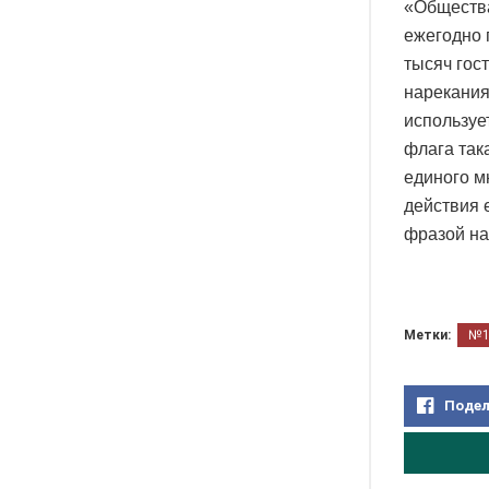
«Общества
ежегодно 
тысяч гост
нарекания
используе
флага так
единого м
действия 
фразой на
Метки:
№
Подел