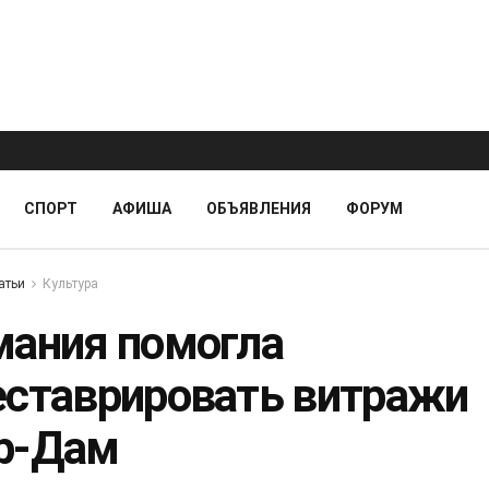
СПОРТ
АФИША
ОБЪЯВЛЕНИЯ
ФОРУМ
атьи
Культура
мания помогла
еставрировать витражи
р-Дам