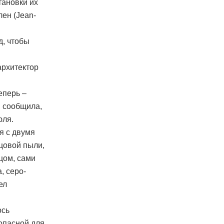
тановки их
лeн (Jean-
д, чтобы
архитектор
еперь –
 сообщила,
юля.
я с двумя
цовой пыли,
цом, сами
, серо-
ел
ось
опасной для