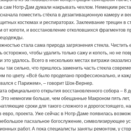
 а сам Нотр-Дам думали накрывать чехлом. Немецким рест
сначала поместить стёкла в дезактивационную камеру и ве
ащитных костюмах и респираторах. Заклеивание трещин в ст
 от копоти, и восстановление отколовшихся фрагментов п
пецодежды.
ожностью стала сама природа загрязнения стекла. Чистить 
ь осторожно, чтобы удалить только сажу и копоть, но не по
 и это удалось. Всего в нескольких местах витражи оказалис
ы так сильно, что пришлось заменить часть стекла соврем
м по цвету. «Всё было проделано профессионально, и каж
вался с Парижем», – говорит Шок-Вернер.
ата официального открытия восстановленного собора – 8 
. Это немногим больше, чем обещанные Макроном пять лет, 
чатляющие сроки для такого сложного и дорогостоящего, на
 евро, проекта. Уже сейчас в Нотр-Даме появилась возмож
небольшое пасхальное богослужение, символизирующее у
ионных работ. А пока специалисты заняты ремонтом, у сто