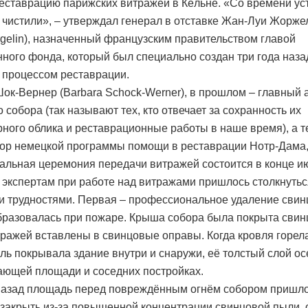
реставрацию парижских витражей в Кёльне. «Со времени ус
е чистили», – утверждал генерал в отставке Жан-Луи Жорже
rgelin), назначенный французским правительством главой
ного фонда, который был специально создан три года наза
 процессом реставрации.
ок-Вернер (Barbara Schock-Werner), в прошлом – главный 
 собора (так называют тех, кто отвечает за сохранность их
рного облика и реставрационные работы в наше время), а т
ор немецкой программы помощи в реставрации Нотр-Дама,
альная церемония передачи витражей состоится в конце и
экспертам при работе над витражами пришлось столкнутьс
 трудностями. Первая – профессиональное удаление свин
бразовалась при пожаре. Крыша собора была покрыта свин
тражей вставлены в свинцовые оправы. Когда кровля горела
ль покрывала здание внутри и снаружи, её толстый слой ос
ающей площади и соседних постройках.
назад площадь перед повреждённым огнём собором пришл
закрыть из-за повышенной концентрации свинцовой пыли, 