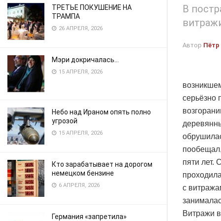
В постр
ТРЕТЬЕ ПОКУШЕНИЕ НА
ТРАМПА
витражи
26 АПРЕЛЯ, 2026
Автор
Пётр
Мэри докричалась…
15 АПРЕЛЯ, 2026
возникшем
серьёзно 
возгорани
Небо над Ираном опять полно
угрозой
деревянны
15 АПРЕЛЯ, 2026
обрушилас
пообещал,
пяти лет.
Кто зарабатывает на дорогом
немецком бензине
проходила
6 АПРЕЛЯ, 2026
с витража
занималас
Витражи в
Германия «запретила»