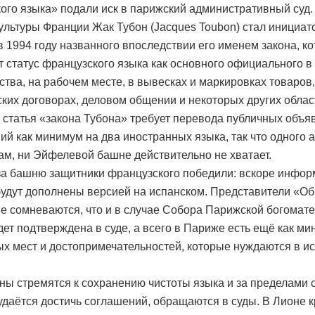
ого языка» подали иск в парижский административный суд.
ультуры Франции Жак Тубон (Jacques Toubon) стал инициа
в 1994 году названного впоследствии его именем закона, к
т статус французского языка как основного официального в
ства, на рабочем месте, в вывесках и маркировках товаров,
ких договорах, деловом общении и некоторых других облас
 статья «закона Тубона» требует перевода публичных объя
ий как минимум на два иностранных языка, так что одного 
ам, ни Эйфелевой башне действительно не хватает.
за башню защитники французского победили: вскоре инфо
будут дополнены версией на испанском. Представители «О
е сомневаются, что и в случае Собора Парижской богомат
удет подтверждена в суде, а всего в Париже есть ещё как м
ых мест и достопримечательностей, которые нуждаются в и
ы стремятся к сохранению чистоты языка и за пределами 
 удаётся достичь соглашений, обращаются в суды. В Лионе к