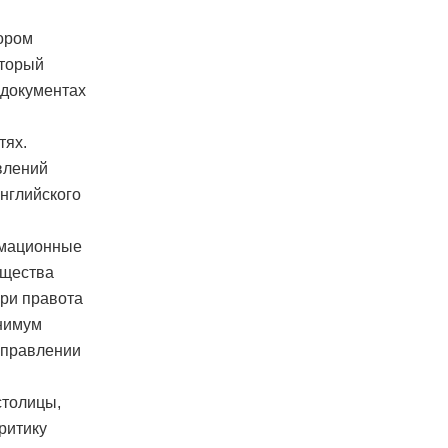
тором
оторый
 документах
тях.
влений
английского
рмационные
бщества
ери правота
инимум
справлении
столицы,
ритику