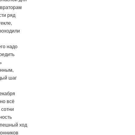
авраторам
сти ряд
екле,
роходили
его надо
вредить
ь
енным,
дый шаг
декабря
но всё
 сотни
ность
спешный ход
ронников