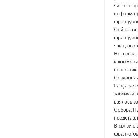
чистоты ф
информаци
французск
Сейчас все
французск
язык, осо
Но, согла
и коммерч
не возник
Созданная
française
таблички 
взялась з
Собора Па
представл
В связи с
франкогов