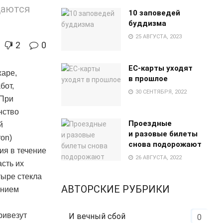
щаются
10 заповедей
буддизма
25 АВГУСТА, 2023
2
0
EC-карты уходят
жаре,
в прошлое
бот,
30 СЕНТЯБРЯ, 2022
 При
нство
Проездные
й
и разовые билеты
on)
снова подорожают
ия в течение
26 АВГУСТА, 2022
асть их
тыре стекла
АВТОРСКИЕ РУБРИКИ
ением
ривезут
И вечный сбой
0