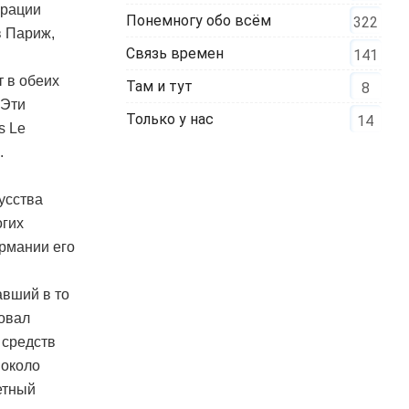
брации
Понемногу обо всём
322
в Париж,
Связь времен
141
т в обеих
Там и тут
8
 Эти
Только у нас
14
s Le
.
усства
огих
ермании его
авший в то
овал
 средств
 около
етный