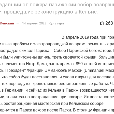
адавший от пожара парижский собор возвра
, прошедшие реконструкцию в Кёльне.
263
 Левский
14 апреля, 2023
Культура
В апреле 2019 года при по
 из-за проблем с электропроводкой во время ремонтных ра
пострадал символ Парижа – Собор Парижской богоматери.
и были уничтожены шпиль, треть сводчатой крыши, больши
х элементов Нотр-Дама, часть храма с 850-летней историе
ь. Президент Франции Эмманюэль Макрон (Emmanuel Macr
 что собор будет восстановлен и снова открыт для посещен
 С тех пор ведутся кропотливые реставрационные работы. Ч
 в Германии, и сейчас из Кёльна в Париж возвращаются че
ми, значительно пострадавшие при пожаре. Их восстановл
ь реставрационная мастерская при Кёльнском соборе.
ернутся в Париж вскоре после Пасхи. В столицу Франции п