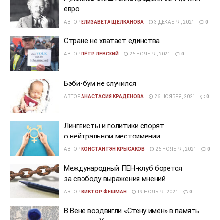
евро
АВТОР
ЕЛИЗАВЕТА ЩЕЛКАНОВА
3 ДЕКАБРЯ, 2021
0
Стране не хватает единства
АВТОР
ПЁТР ЛЕВСКИЙ
26 НОЯБРЯ, 2021
0
Бэби-бум не случился
АВТОР
АНАСТАСИЯ КРАДЕНОВА
26 НОЯБРЯ, 2021
0
Лингвисты и политики спорят
о нейтральном местоимении
АВТОР
КОНСТАНТЭН КРЫСАКОВ
26 НОЯБРЯ, 2021
0
Международный ПЕН-клуб борется
за свободу выражения мнений
АВТОР
ВИКТОР ФИШМАН
19 НОЯБРЯ, 2021
0
В Вене воздвигли «Стену имён» в память