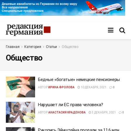
Главная
Категория
Статьи
Общество
Общество
Бедные «богатые» немецкие пенсионеры
АВТОР
ИРИНА ФРОЛОВА
10 ДЕКАБРЯ, 2021
0
Нарушает ли ЕС права человека?
АВТОР
АНАСТАСИЯ КРАДЕНОВА
3 ДЕКАБРЯ, 2021
0
Рукопись Эйнштейна продали за 11,6 млн