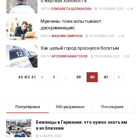
о жертвах Холокоста
АВТОР
ЕЛИЗАВЕТА ЩЕЛКАНОВА
19 НОЯБРЯ, 2021
0
Мужчины тоже испытывают
дискриминацию
АВТОР
МАКСИМ СМИРНОВ
19 НОЯБРЯ, 2021
0
Как целый город проснулся богатым
АВТОР
АРСЕНИЙ КАМАТОЗОВ
19 НОЯБРЯ, 2021
0
1
…
39
40
41
40 ИЗ 41
Популярные
Обсуждаемые
Последние
Беженцы в Германии: что нужно знать им
и их близким
4 МАРТА, 2022