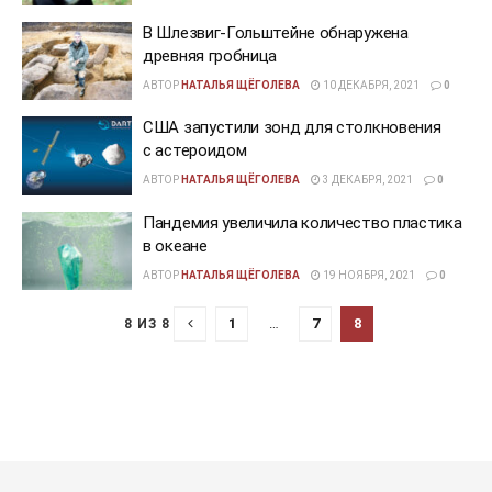
В Шлезвиг-Гольштейне обнаружена
древняя гробница
АВТОР
НАТАЛЬЯ ЩЁГОЛЕВА
10 ДЕКАБРЯ, 2021
0
США запустили зонд для столкновения
с астероидом
АВТОР
НАТАЛЬЯ ЩЁГОЛЕВА
3 ДЕКАБРЯ, 2021
0
Пандемия увеличила количество пластика
в океане
АВТОР
НАТАЛЬЯ ЩЁГОЛЕВА
19 НОЯБРЯ, 2021
0
1
…
7
8
8 ИЗ 8