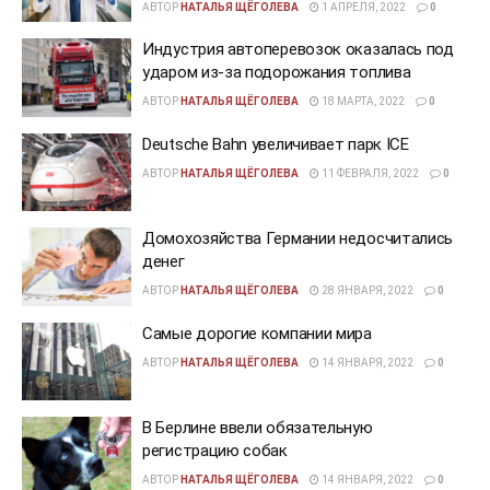
АВТОР
НАТАЛЬЯ ЩЁГОЛЕВА
1 АПРЕЛЯ, 2022
0
Индустрия автоперевозок оказалась под
ударом из-за подорожания топлива
АВТОР
НАТАЛЬЯ ЩЁГОЛЕВА
18 МАРТА, 2022
0
Deutsche Bahn увеличивает парк ICE
АВТОР
НАТАЛЬЯ ЩЁГОЛЕВА
11 ФЕВРАЛЯ, 2022
0
Домохозяйства Германии недосчитались
денег
АВТОР
НАТАЛЬЯ ЩЁГОЛЕВА
28 ЯНВАРЯ, 2022
0
Самые дорогие компании мира
АВТОР
НАТАЛЬЯ ЩЁГОЛЕВА
14 ЯНВАРЯ, 2022
0
В Берлине ввели обязательную
регистрацию собак
АВТОР
НАТАЛЬЯ ЩЁГОЛЕВА
14 ЯНВАРЯ, 2022
0