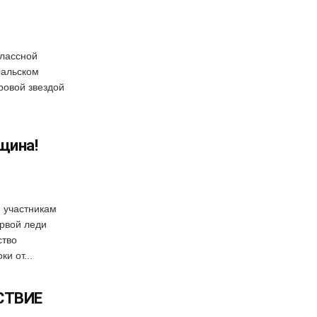
лассной
ральском
ровой звездой
щина!
 участникам
рвой леди
ство
и от...
СТВИЕ