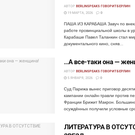
АВТОР
BERLINSPEAKS ГОВОРИТБЕРЛИН
19 МАРТА, 2026
0
ПАША ИЗ КАРАБАША Завуч по внек
работе провинциальной школы в у
Карабаше Павел Таланкин стал ми
документального кино, сняв...
…А все-таки она — жен
АВТОР
BERLINSPEAKS ГОВОРИТБЕРЛИН
5 ЯНВАРЯ, 2026
0
Суд Парижа вынес приговор десяти
кампании онлайн-травли против пе
Франции Брижит Макрон. Большин
осуждённых получили условные срок
ЛИТЕРАТУРА В ОТСУТ