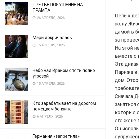
ТРЕТЬЕ ПОКУШЕНИЕ НА
ТРАМПА
Целых дес
26 АПРЕЛЯ, 2026
жену Жизе
дамой в б
Мэри докричалась…
за процес
15 АПРЕЛЯ, 2026
На этой н
вместе с 
Эта дикая
Небо над Ираном опять полно
Парижа в 
угрозой
дом. Отор
15 АПРЕЛЯ, 2026
требовате
Сначала Д
Кто зарабатывает на дорогом
заняться 
немецком бензине
которые о
6 АПРЕЛЯ, 2026
его жене 
Он исполь
супружеск
Германия «запретила»