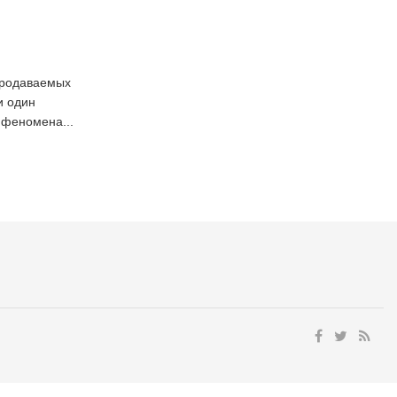
продаваемых
и один
 феномена...