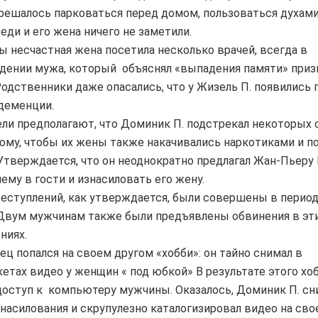
решалось парковаться перед домом, пользоваться духами
еди и его жена ничего не заметили.
ды несчастная жена посетила несколько врачей, всегда в
дении мужа, который объяснял «выпадения памяти» при
Родственники даже опасались, что у Жизель П. появились
деменции.
ли предполагают, что Доминик П. подстрекал некоторых 
тому, чтобы их жены также накачивались наркотиками и п
Утверждается, что он неоднократно предлагал Жан-Пьеру М
нему в гости и изнасиловать его жену.
еступлений, как утверждается, были совершены в период
 Двум мужчинам также были предъявлены обвинения в эт
ниях.
ц попался на своем другом «хобби»: он тайно снимал в
етах видео у женщин « под юбкой» В результате этого хо
доступ к компьютеру мужчины. Оказалось, Доминик П. сн
насилования и скрупулезно каталогизировал видео на св