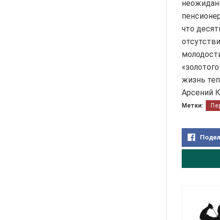
неожиданн
пенсионер
что десят
отсутстви
молодости
«золотого
жизнь теп
Арсений 
Метки:
Пе
Подел