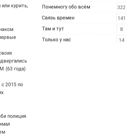
 или курить,
Понемногу обо всём
322
Связь времен
141
Там и тут
8
знаком
 первые
Только у нас
14
своих
одвергались
. (63 года)
 с 2015 по
их
бби полиция
имал
оем