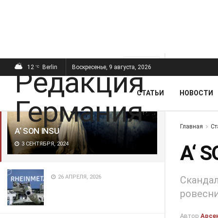
ПОСЛЕДНИЕ
ПОПУЛЯРНЫЕ
Фильтр
12
Berlin
Воскресенье, 9 августа, 2026
°C
СТАТЬИ
НОВОСТИ
Главная
Ст
A‘ SON INSU
3 СЕНТЯБРЯ, 2024
A‘ 
26 АПРЕЛЯ, 2026
Скандал
ровесни
Автор
Арсе