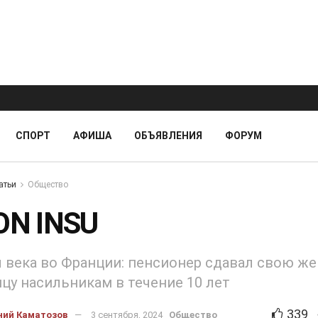
СПОРТ
АФИША
ОБЪЯВЛЕНИЯ
ФОРУМ
атьи
Общество
SON INSU
 века во Франции: пенсионер сдавал свою же
цу насильникам в течение 10 лет
339
ний Каматозов
3 сентября, 2024
Общество