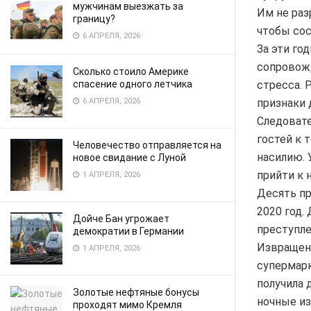
мужчинам выезжать за
Им не раз
границу?
чтобы сос
6 АПРЕЛЯ, 2026
За эти го
сопровож
Сколько стоило Америке
стресса. 
спасение одного летчика
признаки 
6 АПРЕЛЯ, 2026
Следовате
гостей к 
Человечество отправляется на
насилию. 
новое свидание с Луной
прийти к 
1 АПРЕЛЯ, 2026
Десять пр
2020 год.
Дойче Бан угрожает
преступле
демократии в Германии
Извращене
1 АПРЕЛЯ, 2026
супермарк
получила 
Золотые нефтяные бонусы
ночные из
проходят мимо Кремля