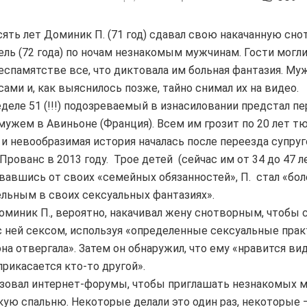
ять лет Доминик П. (71 год) сдавал свою накачанную сн
ль (72 года) по ночам незнакомым мужчинам. Гости могли
еспамятстве все, что диктовала им больная фантазия. Му
сами и, как выяснилось позже, тайно снимал их на видео.
еделе 51 (!!!) подозреваемый в изнасиловании предстал п
мужем в Авиньоне (Франция). Всем им грозит по 20 лет т
 и невообразимая история началась после переезда супруг
Прованс в 2013 году. Трое детей (сейчас им от 34 до 47 л
вавшись от своих «семейных обязанностей», П. стал «бол
льным в своих сексуальных фантазиях».
оминик П., вероятно, накачивал жену снотворным, чтобы
с ней сексом, используя «определенные сексуальные прак
на отвергала». Затем он обнаружил, что ему «нравится вид
прикасается кто-то другой».
зовал интернет-форумы, чтобы приглашать незнакомых 
ую спальню. Некоторые делали это один раз, некоторые 