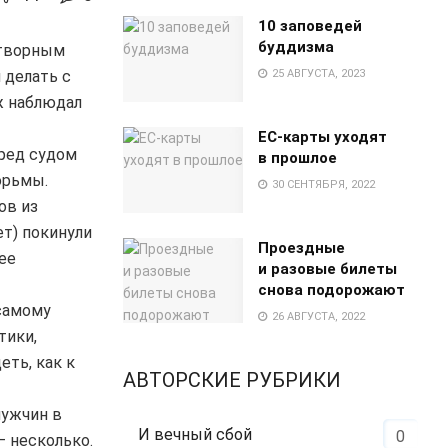
10 заповедей
буддизма
отворным
 делать с
25 АВГУСТА, 2023
ж наблюдал
EC-карты уходят
еред судом
в прошлое
юрьмы.
30 СЕНТЯБРЯ, 2022
ов из
ет) покинули
Проездные
ее
и разовые билеты
снова подорожают
 самому
26 АВГУСТА, 2022
тики,
еть, как к
АВТОРСКИЕ РУБРИКИ
мужчин в
И вечный сбой
0
— несколько.