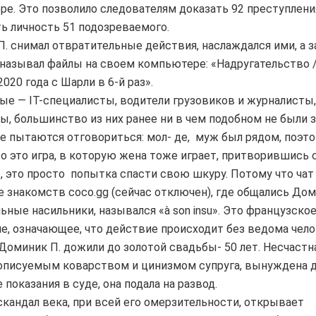
е. Это позволило следователям доказать 92 преступлени
ь личность 51 подозреваемого.
. снимал отвратительные действия, наслаждался ими, а 
азывал файлы на своем компьютере: «Надругательство /
020 года с Шарли в 6-й раз».
е — IT-специалисты, водители грузовиков и журналисты,
ы, большинство из них ранее ни в чем подобном не были 
 пытаются отговориться: мол- де, муж был рядом, поэто
то это игра, в которую жена тоже играет, притворившись 
 это просто попытка спасти свою шкуру. Потому что чат
 знакомств coco.gg (сейчас отключен), где общались Дом
ьные насильники, назывался «à son insu». Это французско
, означающее, что действие происходит без ведома чел
Доминик П. дожили до золотой свадьбы- 50 лет. Несчастн
описуемым коварством и цинизмом супруга, вынуждена 
 показания в суде, она подала на развод.
скандал века, при всей его омерзительности, открывает