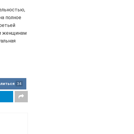
тельностью,
на полное
третьей
 и женщинам
уальная
елиться
34