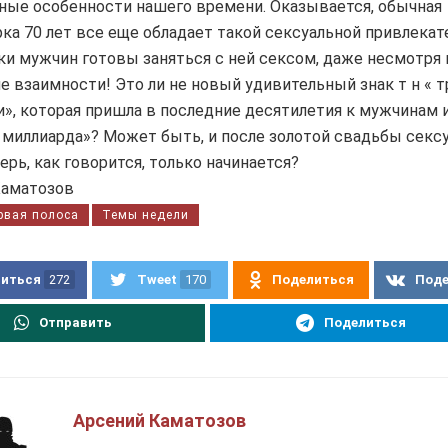
ые особенности нашего времени. Оказывается, обычная
ка 70 лет все еще обладает такой сексуальной привлека
ки мужчин готовы заняться с ней сексом, даже несмотря 
е взаимности! Это ли не новый удивительный знак т н « 
», которая пришла в последние десятилетия к мужчинам
 миллиарда»? Может быть, и после золотой свадьбы секс
ерь, как говорится, только начинается?
Каматозов
рвая полоса
Темы недели
иться
272
Tweet
170
Поделиться
Под
Отправить
Поделиться
Арсений Каматозов