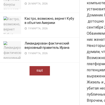
компьютер
26 МАРТА, 2026
установит
Доминик П
Кастро, возможно, вернет Кубу
дотошно н
в объятия Америки
сентября 2
19 МАРТА, 2026
Обвиняемы
них женат
Ликвидирован фактический
Некоторые
верховный правитель Ирана
думали, ч
19 МАРТА, 2026
Возможно,
платформе
потенциал
ЕЩЁ
выражение
Жизель и 
убитая не
публичные
Впрочем, 