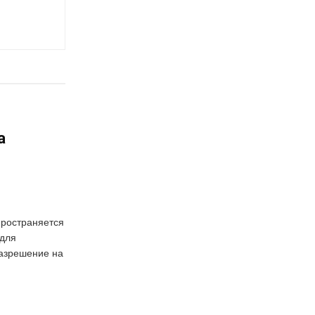
а
пространяется
 для
азрешение на