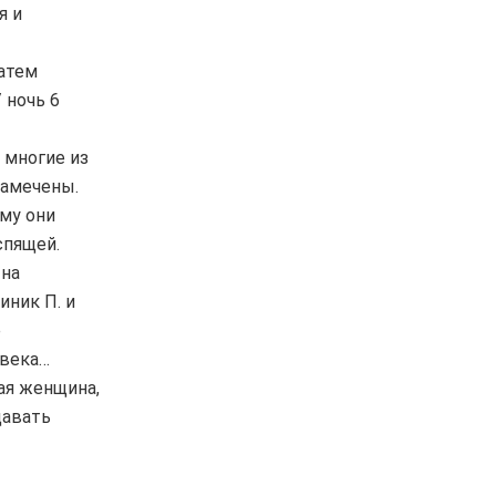
я и
затем
 ночь 6
 многие из
замечены.
му они
спящей.
 на
иник П. и
е
овека…
ая женщина,
давать