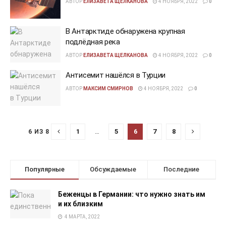
АВТОР
ЕЛИЗАВЕТА ЩЕЛКАНОВА
4 НОЯБРЯ, 2022
0
В Антарктиде обнаружена крупная
подлёдная река
АВТОР
ЕЛИЗАВЕТА ЩЕЛКАНОВА
4 НОЯБРЯ, 2022
0
Антисемит нашёлся в Турции
АВТОР
МАКСИМ СМИРНОВ
4 НОЯБРЯ, 2022
0
1
…
5
6
7
8
6 ИЗ 8
Популярные
Обсуждаемые
Последние
Беженцы в Германии: что нужно знать им
и их близким
4 МАРТА, 2022