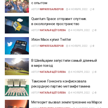
с опытом
АВТОР
КИРИЛЛ БАЛБЕРОВ
4 НОЯБРЯ, 2022
0
Quantum Space отправит спутник
в окололунное пространство
АВТОР
НАТАЛЬЯ ЩЁГОЛЕВА
4 НОЯБРЯ, 2022
0
Илон Маск купил Twitter
АВТОР
КИРИЛЛ БАЛБЕРОВ
4 НОЯБРЯ, 2022
0
В Швейцарии запустили самый длинный
в мире поезд
АВТОР
НАТАЛЬЯ ЩЁГОЛЕВА
4 НОЯБРЯ, 2022
0
Таможня Гонконга конфисковала
рекордную партию метамфетамина
АВТОР
НАТАЛЬЯ ЩЁГОЛЕВА
4 НОЯБРЯ, 2022
0
Метеорит вызвал землетрясение на Марсе