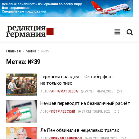
Главная
Метка
№39
Метка:
№39
Германия празднует Октоберфест:
не только пиво
АВТОР
АННА МАТВЕЕВА
29 СЕНТЯБРЯ, 2023
0
Немцев переводят на безналичный расчёт
АВТОР
ПЁТР ЛЕВСКИЙ
29 СЕНТЯБРЯ, 2023
0
Ле Пен обвинили в нецелевых тратах
АВТОР
КИРИЛЛ БАЛБЕРОВ
29 СЕНТЯБРЯ, 2023
0