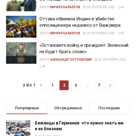
АВТОР
КИРИЛЛ БАЛБЕРОВ
29 СЕНТЯБРЯ, 2023
0
Оттава обвинила Индию в убийстве
оппозиционера недалеко от Ванкувера
АВТОР
КИРИЛЛ БАЛБЕРОВ
29 СЕНТЯБРЯ, 2023
0
«Остановите войну, и президент Зеленский
не будет брать слово»
АВТОР
АЛЕКСАНДР ОСТРОВСКИЙ
29 СЕНТЯБРЯ, 2023
0
1
2
3
…
7
2 ИЗ 7
Популярные
Обсуждаемые
Последние
Беженцы в Германии: что нужно знать им
и их близким