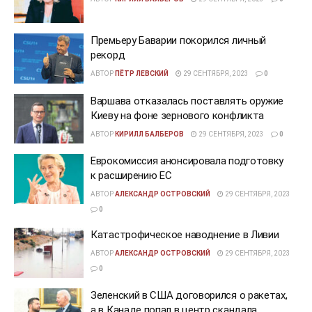
Премьеру Баварии покорился личный
рекорд
АВТОР
ПЁТР ЛЕВСКИЙ
29 СЕНТЯБРЯ, 2023
0
Варшава отказалась поставлять оружие
Киеву на фоне зернового конфликта
АВТОР
КИРИЛЛ БАЛБЕРОВ
29 СЕНТЯБРЯ, 2023
0
Еврокомиссия анонсировала подготовку
к расширению ЕС
АВТОР
АЛЕКСАНДР ОСТРОВСКИЙ
29 СЕНТЯБРЯ, 2023
0
Катастрофическое наводнение в Ливии
АВТОР
АЛЕКСАНДР ОСТРОВСКИЙ
29 СЕНТЯБРЯ, 2023
0
Зеленский в США договорился о ракетах,
а в Канаде попал в центр скандала