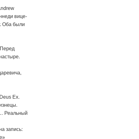
Andrew
ннеди вице-
у. Оба были
 Перед
настыре.
царевича,
Deus Ex.
изнецы.
а… Реальный
а запись:
е»