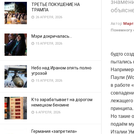
знамени
ТРЕТЬЕ ПОКУШЕНИЕ НА
объясне
ТРАМПА
26 АПРЕЛЯ, 2026
Автор
Марг
Понемногу 
Мэри докричалась…
15 АПРЕЛЯ, 2026
будто соз
пытались 
Небо над Ираном опять полно
Например,
угрозой
Паули (Wol
15 АПРЕЛЯ, 2026
в работе 
совпадени
Кто зарабатывает на дорогом
лежащего 
немецком бензине
принципа.
6 АПРЕЛЯ, 2026
Но такие 
подаём му
Германия «запретила»
Италии Ум