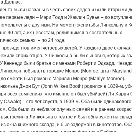
 в Даллас.
дента были названы в честь своих дедов и были вторыми д
Две первые леди – Мэри Тодд и Жаклин Бувье – до вступлен
помолвлены с другими. На момент женитьбы Линкольну и 
ше 40 лет, а их невестам, родившимся в состоятельных
ических семьях, – по 24 года.
 президентов имел четверых детей. У каждого двое скончал
режили своих отцов. У Линкольна были сыновья, которых з
 У Кеннеди были братья с именами Роберт и Эдвард. Незад
 Линкольн побывал в городке Монро (Monroe, штат Maryland)
 до смерти был pоман с Мэрилин Монро (Marilyn Monroe).
нкольна Джон Бут (John Wilkes Booth) родился в 1839-м, уб
при всех сомнениях, что именно он был убийцей) Ли Харви
y Oswald) – сто лет спустя, в 1939-м. Оба были одинакового
 см. Оба были из неблагополучных семей и в раннем возрас
т выстрелил в Линкольна в театре и был обнаружен на склад
 из окна книжного склада, и был задержан в кинотеатре. Об