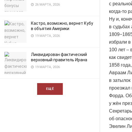
с реально
26 МАРТА, 2026
когда-то 
Ну и, кон
Кастро, возможно, вернет Кубу
в судьбах
в объятия Америки
1809−1865
19 МАРТА, 2026
избрали в 
100 лет – 
Ликвидирован фактический
как свидет
верховный правитель Ирана
1858 года
19 МАРТА, 2026
Авраам Ли
в затылок
проезжал 
ЕЩЁ
Форда. Об
у жён пре
Секретарь
об опасно
Эвелин Ли