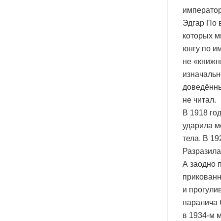
император
Эдгар По 
которых м
юнгу по и
не «книжн
изначальн
доведённы
не читал.
В 1918 го
ударила м
тела. В 1
Разразила
А заодно 
прикованны
и прогулив
паралича 
в 1934-м 