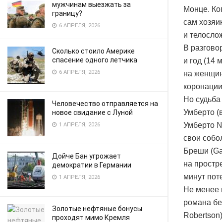
мужчинам выезжать за
Монце. Ко
границу?
сам хозяи
6 АПРЕЛЯ, 2026
и телосло
В разгово
Сколько стоило Америке
спасение одного летчика
и год (14 
6 АПРЕЛЯ, 2026
на женщин
коронации
Но судьба
Человечество отправляется на
Умберто (
новое свидание с Луной
Умберто №
1 АПРЕЛЯ, 2026
свои собо
Бреши (Ga
Дойче Бан угрожает
на простр
демократии в Германии
минут пот
1 АПРЕЛЯ, 2026
Не менее 
романа бе
Золотые нефтяные бонусы
Robertson)
проходят мимо Кремля