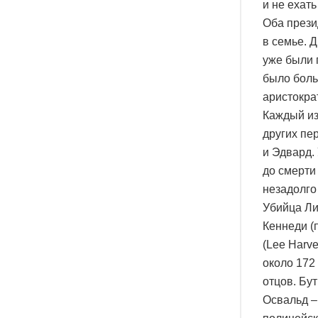
и не ехать
Оба прези
в семье. 
уже были 
было боль
аристократ
Каждый из
других пе
и Эдвард.
до смерти
незадолго
Убийца Ли
Кеннеди (
(Lee Harve
около 172
отцов. Бу
Освальд –