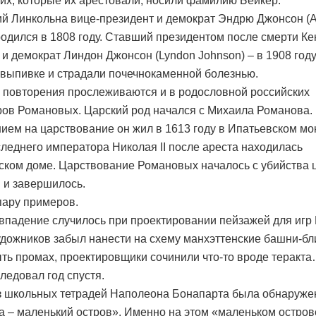
их, которые их арестовали, носили фамилию Бейкер.
 Линкольна вице-президент и демократ Эндрю Джонсон (
родился в 1808 году. Ставший президентом после смерти Ке
 и демократ Линдон Джонсон (Lyndon Johnson) – в 1908 год
 выпивке и страдали почечнокаменной болезнью.
повторения прослеживаются и в родословной российских
ов Романовых. Царский род начался с Михаила Романова.
ием на царствование он жил в 1613 году в Ипатьевском мо
леднего императора Николая II после ареста находилась
ском доме. Царствование Романовых началось с убийства 
 и завершилось.
пару примеров.
впадение случилось при проектировании пейзажей для игр 
удожников забыл нанести на схему манхэттенские башни-бл
ть промах, проектировщики сочинили что-то вроде теракт
ледовал год спустя.
з школьных тетрадей Наполеона Бонапарта была обнаружен
а – маленький остров». Именно на этом «маленьком остров