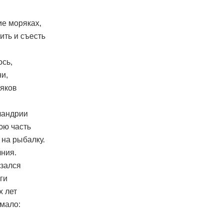
ие моряках,
ить и съесть
ось,
ни,
ряков
ландрии
юю часть
на рыбалку.
лния.
азался
ги
х лет
 мало: