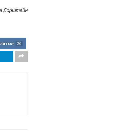
а Дорштейн
елиться
26