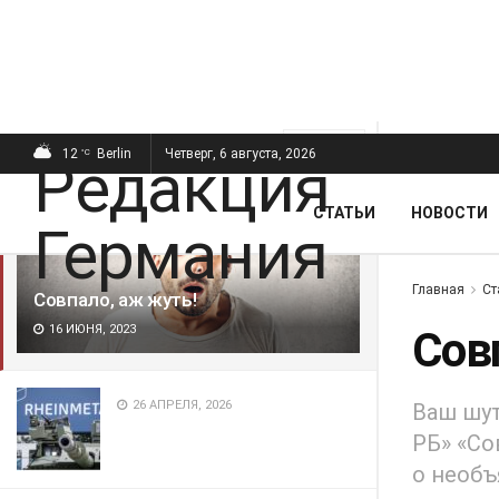
ПОСЛЕДНИЕ
ПОПУЛЯРНЫЕ
Фильтр
12
Berlin
Четверг, 6 августа, 2026
°C
СТАТЬИ
НОВОСТИ
Главная
Ст
Совпало, аж жуть!
16 ИЮНЯ, 2023
Сов
26 АПРЕЛЯ, 2026
Ваш шут
РБ» «Со
о необъ