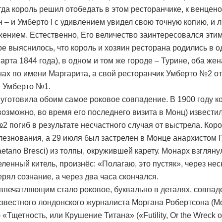
гда король решил отобедать в этом ресторанчике, к венцен
н – и Умберто I с удивлением увидел свою точную копию, и 
жением. Естественно, Его величество заинтересовался этим
ре выяснилось, что король и хозяин ресторана родились в о
марта 1844 года), в одном и том же городе – Турине, оба же
ах по имени Маргарита, а свой ресторанчик Умберто №2 от
 Умберто №1.
 уготовила обоим самое роковое совпадение. В 1900 году к
возможно, во время его последнего визита в Монц) известил
2 погиб в результате несчастного случая от выстрела. Кор
лезнования, а 29 июля был застрелен в Монце анархистом 
etano Bresci) из толпы, окружившей карету. Монарх взгляну
еленный китель, произнёс: «Полагаю, это пустяк», через нес
ерял сознание, а через два часа скончался.
впечатляющим стало роковое, буквально в деталях, совпа
звестного лондонского журналиста Моргана Робертсона (M
 «Тщетность, или Крушение Титана» («Futility, Or the Wreck of