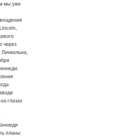
ом мы уже
овпадения
incoln,
ервого
о через
у Линкольна,
ября
Кеннеди.
тояния
огда
заводе
 на глазах
а
Кеннеди
ть планы