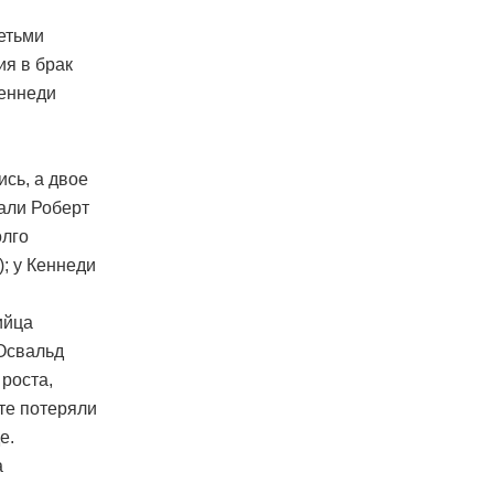
етьми
ия в брак
Кеннеди
ись, а двое
вали Роберт
олго
; у Кеннеди
ийца
 Освальд
 роста,
те потеряли
е.
а