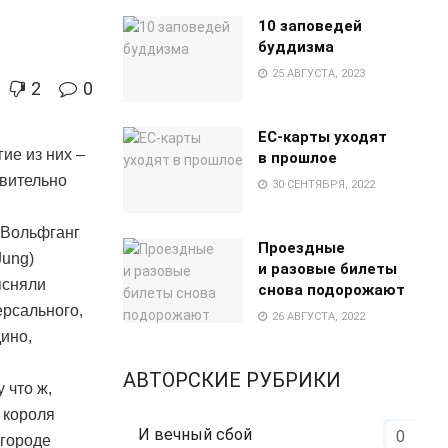
10 заповедей
буддизма
25 АВГУСТА, 2023
2
0
EC-карты уходят
ие из них –
в прошлое
твительно
30 СЕНТЯБРЯ, 2022
 Вольфганг
Проездные
Jung)
и разовые билеты
ясняли
снова подорожают
ерсального,
26 АВГУСТА, 2022
ино,
АВТОРСКИЕ РУБРИКИ
 что ж,
 короля
И вечный сбой
0
 городе