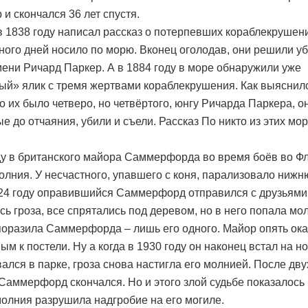
 и скончался 36 лет спустя.
в 1838 году написал рассказ о потерпевших кораблекрушен
ного дней носило по морю. Вконец оголодав, они решили уб
мени Ричард Паркер. А в 1884 году в море обнаружили уже
ый» ялик с тремя жертвами кораблекрушения. Как выяснил
о их было четверо, но четвёртого, юнгу Ричарда Паркера, о
е до отчаяния, убили и съели. Рассказ По никто из этих мо
ду в британского майора Саммерфорда во время боёв во Ф
олния. У несчастного, упавшего с коня, парализовало нижн
924 году оправившийся Саммерфорд отправился с друзьями 
сь гроза, все спрятались под деревом, но в него попала мо
поразила Саммерфорда – лишь его одного. Майор опять ок
м к постели. Ну а когда в 1930 году он наконец встал на но
ался в парке, гроза снова настигла его молнией. После дву
Саммерфорд скончался. Но и этого злой судьбе показалось
молния разрушила надгробие на его могиле.