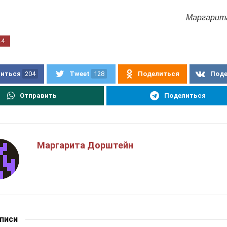
Маргарит
24
иться
204
Tweet
128
Поделиться
Под
Отправить
Поделиться
Маргарита Дорштейн
аписи