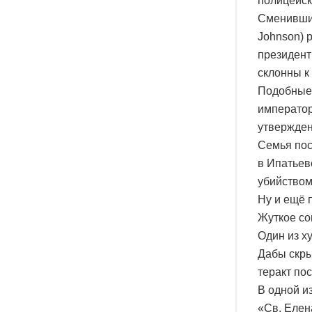
полицейск
Сменивший
Johnson) 
президент
склонны к
Подобные 
император
утвержден
Семья пос
в Ипатьев
убийством
Ну и ещё 
Жуткое со
Один из х
Дабы скры
теракт пос
В одной и
«Св. Елен