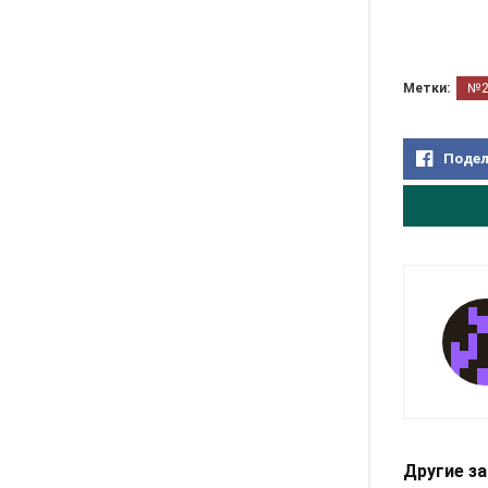
Метки:
№
Подел
Другие з