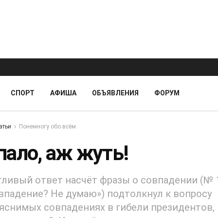
СПОРТ
АФИША
ОБЪЯВЛЕНИЯ
ФОРУМ
атьи
Понемногу обо всём
пало, аж жуть!
ливый ответ насчёт фразы о совпадении (№ 1
впадение? Не думаю») подтолкнул к вопросу
яснимых совпадениях в гибели президентов, 