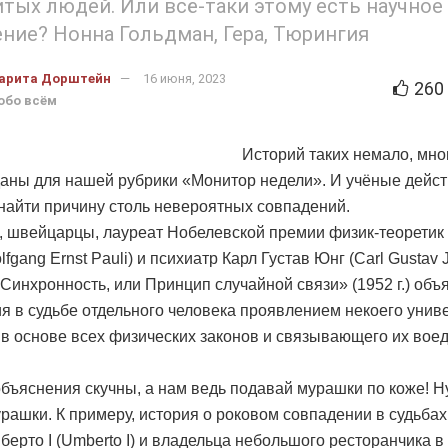
тых людей. Или всё-таки этому есть научное
ние? Нонна Гольдман, Гера, Тюрингия
арита Дорштейн
16 июня, 2023
260
обо всём
Историй таких немало, мног
даны для нашей рубрики «Монитор недели». И учёные дейс
найти причину столь невероятных совпадений.
 швейцарцы, лауреат Нобелевской премии физик-теоретик
fgang Ernst Pauli) и психиатр Карл Густав Юнг (Carl Gustav 
«Синхронность, или Принцип случайной связи» (1952 г.) объ
я в судьбе отдельного человека проявлением некоего унив
в основе всех физических законов и связывающего их воед
объяснения скучны, а нам ведь подавай мурашки по коже! Ну
рашки. К примеру, история о роковом совпадении в судьбах
берто I (Umberto I) и владельца небольшого ресторанчика в