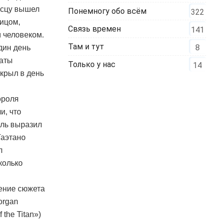
осцу вышел
Понемногу обо всём
322
лицом,
Связь времен
141
 человеком.
Там и тут
8
дин день
наты
Только у нас
14
крыл в день
ороля
и, что
оль выразил
Гаэтано
л
колько
дение сюжета
organ
 the Titan»)