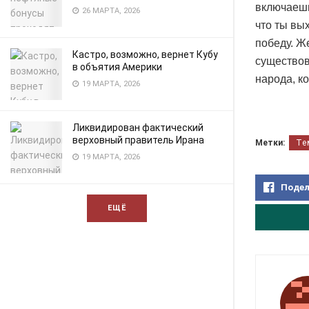
включаешь
26 МАРТА, 2026
что ты вы
победу. Ж
Кастро, возможно, вернет Кубу
существов
в объятия Америки
народа, к
19 МАРТА, 2026
Ликвидирован фактический
верховный правитель Ирана
Метки:
Те
19 МАРТА, 2026
Подел
ЕЩЁ