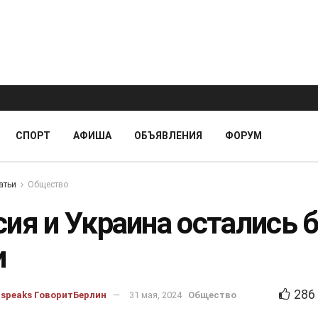
СПОРТ
АФИША
ОБЪЯВЛЕНИЯ
ФОРУМ
атьи
Общество
сия и Украина остались 
и
286
nspeaks ГоворитБерлин
31 мая, 2024
Общество