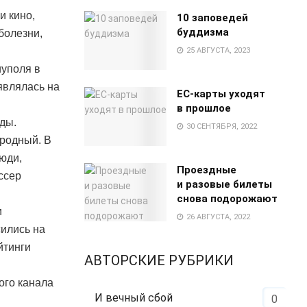
и кино,
10 заповедей
буддизма
болезни,
25 АВГУСТА, 2023
иуполя в
являлась на
EC-карты уходят
в прошлое
ды.
30 СЕНТЯБРЯ, 2022
родный. В
юди,
Проездные
ссер
и разовые билеты
снова подорожают
и
26 АВГУСТА, 2022
сились на
йтинги
АВТОРСКИЕ РУБРИКИ
ого канала
И вечный сбой
0