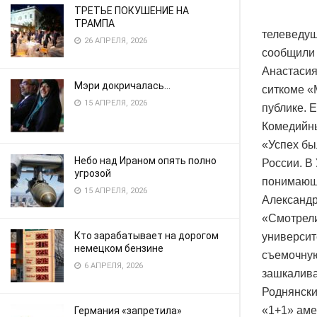
ТРЕТЬЕ ПОКУШЕНИЕ НА
ТРАМПА
телеведущ
26 АПРЕЛЯ, 2026
сообщили 
Анастасия
Мэри докричалась…
ситкоме «
15 АПРЕЛЯ, 2026
публике. Е
Комедийны
«Успех бы
Небо над Ираном опять полно
России. В
угрозой
понимающи
15 АПРЕЛЯ, 2026
Александр
«Смотрели 
Кто зарабатывает на дорогом
университ
немецком бензине
съемочную
6 АПРЕЛЯ, 2026
зашкалива
Роднянски
«1+1» аме
Германия «запретила»