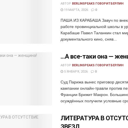
АВТОР
BERLINSPEAKS ГОВОРИТБЕРЛИН
19 МАРТА, 2026
0
ПАША ИЗ КАРАБАША Завуч по внек
работе провинциальной школы в у
Карабаше Павел Таланкин стал ми
документального кино, сняв...
…А все-таки она — жен
АВТОР
BERLINSPEAKS ГОВОРИТБЕРЛИН
5 ЯНВАРЯ, 2026
0
Суд Парижа вынес приговор десяти
кампании онлайн-травли против пе
Франции Брижит Макрон. Большин
осуждённых получили условные срок
ЛИТЕРАТУРА В ОТСУТ
ЗВЕЗД