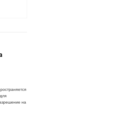
а
пространяется
 для
азрешение на