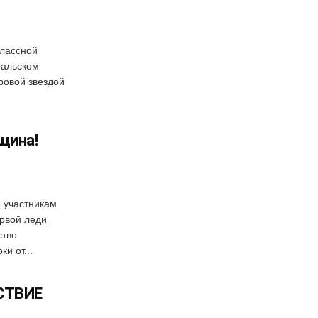
лассной
ральском
ровой звездой
щина!
 участникам
рвой леди
ство
и от...
СТВИЕ