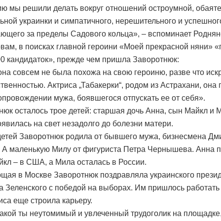
ю мы решили делать вокруг отношений остроумной, обаяте
ьной украинки и симпатичного, нерешительного и успешног
ющего за пределы Садового кольца», – вспоминает Роднян
овам, в поисках главной героини «Моей прекрасной няни» 
0 кандидаток», прежде чем пришла Заворотнюк:
она совсем не была похожа на свою героиню, разве что иск
твенностью. Актриса „Табакерки“, родом из Астрахани, она
опровождении мужа, боявшегося отпускать ее от себя».
нюк осталось трое детей: старшая дочь Анна, сын Майкл и 
оявилась на свет незадолго до болезни матери.
етей Заворотнюк родила от бывшего мужа, бизнесмена Дм
 А маленькую Милу от фигуриста Петра Чернышева. Анна 
йкл – в США, а Мила осталась в России.
ая в Москве Заворотнюк поздравляла украинского прези
 Зеленского с победой на выборах. Им пришлось работать
иса еще строила карьеру.
какой ты неутомимый и увлеченный трудоголик на площадке,