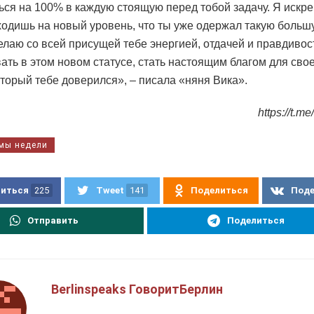
ся на 100% в каждую стоящую перед тобой задачу. Я искре
ходишь на новый уровень, что ты уже одержал такую боль
елаю со всей присущей тебе энергией, отдачей и правдиво
ать в этом новом статусе, стать настоящим благом для сво
оторый тебе доверился», – писала «няня Вика».
https://t.m
мы недели
иться
225
Tweet
141
Поделиться
Под
Отправить
Поделиться
Berlinspeaks ГоворитБерлин