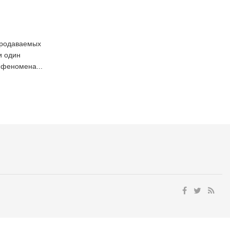
продаваемых
и один
 феномена...