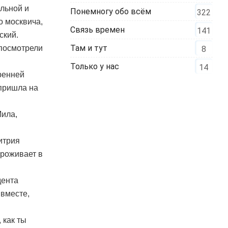
льной и
Понемногу обо всём
322
о москвича,
Связь времен
141
ский.
Там и тут
«посмотрели
8
Только у нас
14
ренней
 пришла на
Мила,
итрия
проживает в
дента
 вместе,
 как ты