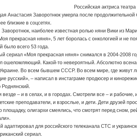
Российская актриса театра 
ая Анастасия Заворотнюк умерла после продолжительной 
ее близкие в соцсетях.
 Заворотнюк, наиболее известная ролью няни Вики из Мар
Моя прекрасная няня», 5 лет боролась с онкологией и не по
й было всего 53 года.
й сериал «Моя прекрасная няня» снимался в 2004-2008 го
л ошеломляющий. Какой-то невероятный. Абсолютно всена
 Украине. Во всем бывшем СССР. Во всем мире, где живут л
е русский», – написал в инстаграме продюсер и кинорежи
 Роднянский.
везде – и в селах, и в городах. Смотрели все – и рабочие, 
етские преподаватели, и взрослые, и дети. Дети друзей про
 площадку, олигархи смеялись, что смотрят перед сном, ре
ли».
й адаптировал для российского телеканала СТС и украинск
риканский сериал.