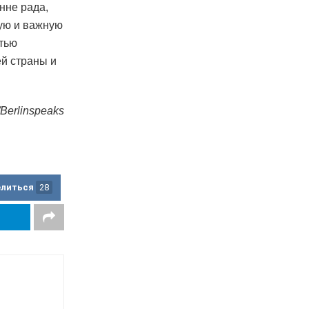
нне рада,
шую и важную
стью
ей страны и
e/Berlinspeaks
елиться
28