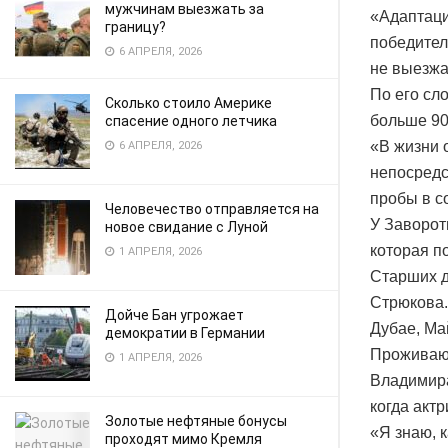
мужчинам выезжать за
«Адаптаци
границу?
победител
6 АПРЕЛЯ, 2026
не выезжа
По его сл
Сколько стоило Америке
больше 90
спасение одного летчика
«В жизни 
6 АПРЕЛЯ, 2026
непосредс
пробы в с
Человечество отправляется на
У Заворот
новое свидание с Луной
которая п
1 АПРЕЛЯ, 2026
Старших д
Стрюкова.
Дойче Бан угрожает
Дубае, Ма
демократии в Германии
Проживающ
1 АПРЕЛЯ, 2026
Владимира
когда актр
Золотые нефтяные бонусы
«Я знаю, 
проходят мимо Кремля