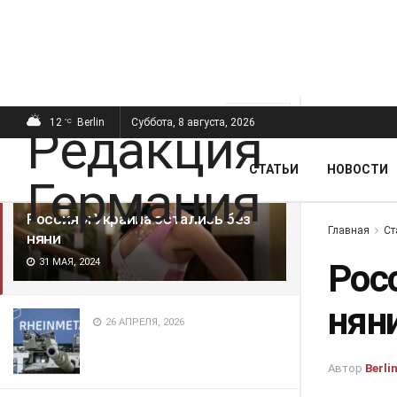
ПОСЛЕДНИЕ
ПОПУЛЯРНЫЕ
Фильтр
12
Berlin
Суббота, 8 августа, 2026
°C
СТАТЬИ
НОВОСТИ
Россия и Украина остались без
Главная
Ст
няни
31 МАЯ, 2024
Рос
нян
26 АПРЕЛЯ, 2026
Автор
Berli