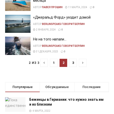
месяца
АВТОР
ПАВЕЛ ПРОШИН
11 МАРТА, 2024
0
«Джеральд Форд» уходит домой
АВТОР
BERLINSPEAKS ГОВОРИТБЕРЛИН
2 ЯНВАРЯ, 2024
0
Не на того напали…
АВТОР
BERLINSPEAKS ГОВОРИТБЕРЛИН
31 ДЕКАБРЯ, 2023
0
1
2
3
2 ИЗ 3
Популярные
Обсуждаемые
Последние
Беженцы в Германии: что нужно знать им
и их близким
4 МАРТА, 2022